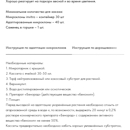
Хорошо реагирует на подкорм весной и во время цветения.
Минимальное количество для заказа:
Микроклоны invitro – контейнер 30 шт
Адаптированные микроклоны – 40 шт.
Саженец в горшке – 1 шт.
Инструкция по адаптации микроклонов
Инструкция по доращиванию
Инст
Необходимые материалы:
1. Микропарник с крышкой.
2. Кассета с ячейкой 30-50 мл.
3. Торф нейтрализованный или кокосовый субстрат для растений.
4. Вермикулит.
5. Вода дистиллированная или осмотическая.
6. Препарат «Бенорад» (действующее вещество «беномил»).
7. Пинцет.
Перед высадкой на адаптацию укоренённые растения необходимо отмыть от
агаризованной среды в воде и, по возможности, выдержать 20 минут в 0,2%
растворе коммерческого препарата «Бенорад» с содержанием активного
вещества «беномил» не менее 50%.
Кассеты предварительно необходимо набить хорошо увлажнённым субстратом,