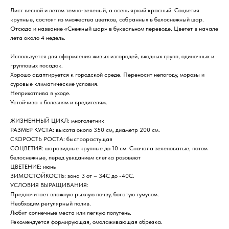
Лист весной и летом темно-зеленый, а осень яркий красный. Соцветия
крупные, состоят из множества цветков, собранных в белоснежный шар.
Отсюда и название «Снежный шар» в буквальном переводе. Цветет в начале
лета около 4 недель.
Используется для оформления живых изгородей, входных групп, одиночных и
групповых посадок.
Хорошо адаптируется к городской среде. Переносит непогоду, морозы и
суровые климатические условия.
Неприхотлива в уходе.
Устойчива к болезням и вредителям.
ЖИЗНЕННЫЙ ЦИКЛ: многолетник
РАЗМЕР КУСТА: высота около 350 см, диаметр 200 см.
СКОРОСТЬ РОСТА: быстрорастущая
СОЦВЕТИЯ: шаровидные крупные до 10 см. Сначала зеленоватые, потом
белоснежные, перед увяданием слегка розовеют
ЦВЕТЕНИЕ: июнь
ЗИМОСТОЙКОСТЬ: зона 3 от – 34С до -40С.
УСЛОВИЯ ВЫРАЩИВАНИЯ:
Предпочитает влажную рыхлую почву, богатую гумусом.
Необходим регулярный полив.
Любит солнечные места или легкую полутень.
Рекомендуется формирующая, омолаживающая обрезка.