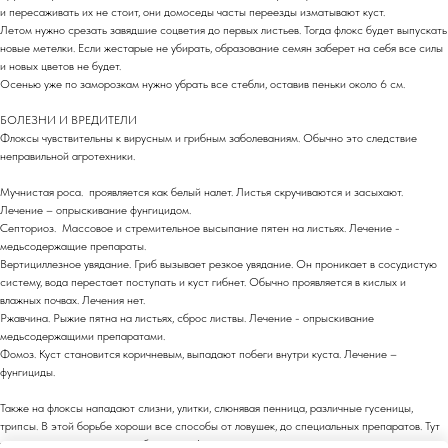
и пересаживать их не стоит, они домоседы часты переезды изматывают куст.
Летом нужно срезать завядшие соцветия до первых листьев. Тогда флокс будет выпускать
новые метелки. Если жестарые не убирать, образование семян заберет на себя все силы
и новых цветов не будет.
Осенью уже по заморозкам нужно убрать все стебли, оставив пеньки около 6 см.
БОЛЕЗНИ И ВРЕДИТЕЛИ
Флоксы чувствительны к вирусным и грибным заболеваниям. Обычно это следствие
неправильной агротехники.
Мучнистая роса. проявляется как белый налет. Листья скручиваются и засыхают.
Лечение – опрыскивание фунгицидом.
Септориоз. Массовое и стремительное высыпание пятен на листьях. Лечение -
медьсодержащие препараты.
Вертициллезное увядание. Гриб вызывает резкое увядание. Он проникает в сосудистую
систему, вода перестает поступать и куст гибнет. Обычно проявляется в кислых и
влажных почвах. Лечения нет.
Ржавчина. Рыжие пятна на листьях, сброс листвы. Лечение - опрыскивание
медьсодержащими препаратами.
Фомоз. Куст становится коричневым, выпадают побеги внутри куста. Лечение –
фунгициды.
Также на флоксы нападают слизни, улитки, слюнявая пенница, различные гусеницы,
трипсы. В этой борьбе хороши все способы от ловушек, до специальных препаратов. Тут
тило у вас в саду зоопарк, либо кратота!