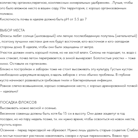
количеству органики,перегною, комплексным минеральным удобрениям. . Лучше, чтобы
это было влажное место в вашем саду. Или территория, с хорошо организованным
поливом.
Кислотность почвы в идеале должна быть pH от 5.5 до 7
ВЫБОР МЕСТА
Флоксы любят солнце (шиловидный) или легкую послеобеденную полутень (метельчатый)
, поэтому лучшими местами дня них будут восточная, юго-восточная и юго-западная
стороны дома. В идеале, чтобы они были защищены от ветра.
Участок должен иметь хороший полив, но не застой влаги. Склоны не подходят, т.к. вода с
них стекает, почва летом перегревается, а зимой вымерзает. Болотистые участки – тоже
мимо. Оставьте их гортензиям.
Близко к постройкам и заборам тоже не стоит высаживать эту культуру. Густым кустам
необходима циркуляция воздуха, а вдоль заборов с этим обычно проблемы. В глубине
куста начинают развиваться грибковые гнили и бактериальные инфекции.
Ровное слегка возвышенное, хорошо освещенное место, с хорошо дренированной почвой
– идеально!
ПОСАДКА ФЛОКСОВ
Высаживать можно весной и осенью.
Весенние саженцы должны быть хотя бы 15 см в высоту. Они даже зацветут в год
посадки, но на пару недель позже, т.к. им нужно время, чтобы освоиться на новом месте,
пустить корни.
Осенние - перед пересадкой не обрезают. Нужно лишь удалить старые соцветия. Стебли
и листья помогают растению накапливать сахара и лучше перезимовать. Важно про