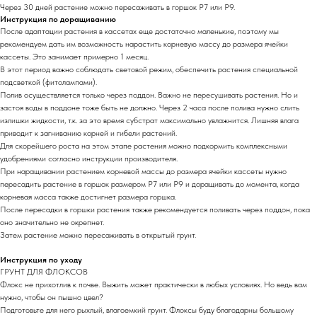
Через 30 дней растение можно пересаживать в горшок Р7 или Р9.
Инструкция по доращиванию
После адаптации растения в кассетах еще достаточно маленькие, поэтому мы
рекомендуем дать им возможность нарастить корневую массу до размера ячейки
кассеты. Это занимает примерно 1 месяц.
В этот период важно соблюдать световой режим, обеспечить растения специальной
подсветкой (фитолампами).
Полив осуществляется только через поддон. Важно не пересушивать растения. Но и
застоя воды в поддоне тоже быть не должно. Через 2 часа после полива нужно слить
излишки жидкости, т.к. за это время субстрат максимально увлажнится. Лишняя влага
приводит к загниванию корней и гибели растений.
Для скорейшего роста на этом этапе растения можно подкормить комплексными
удобрениями согласно инструкции производителя.
При наращивании растением корневой массы до размера ячейки кассеты нужно
пересадить растение в горшок размером Р7 или Р9 и доращивать до момента, когда
корневая масса также достигнет размера горшка.
После пересадки в горшки растения также рекомендуется поливать через поддон, пока
оно значительно не окрепнет.
Затем растение можно пересаживать в открытый грунт.
Инструкция по уходу
ГРУНТ ДЛЯ ФЛОКСОВ
Флокс не прихотлив к почве. Выжить может практически в любых условиях. Но ведь вам
нужно, чтобы он пышно цвел?
Подготовьте для него рыхлый, влагоемкий грунт. Флоксы буду благодарны большому