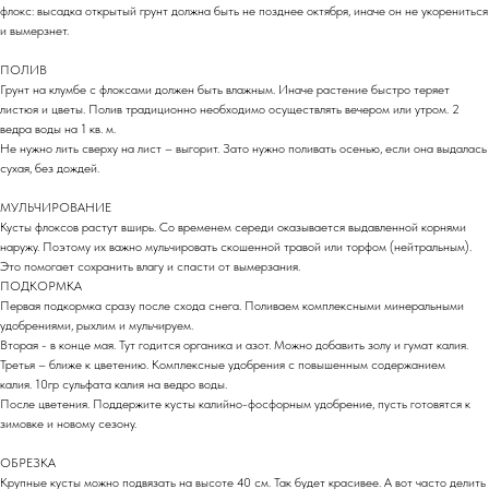
флокс: высадка открытый грунт должна быть не позднее октября, иначе он не укорениться
и вымерзнет.
ПОЛИВ
Грунт на клумбе с флоксами должен быть влажным. Иначе растение быстро теряет
листюя и цветы. Полив традиционно необходимо осуществлять вечером или утром. 2
ведра воды на 1 кв. м.
Не нужно лить сверху на лист – выгорит. Зато нужно поливать осенью, если она выдалась
сухая, без дождей.
МУЛЬЧИРОВАНИЕ
Кусты флоксов растут вширь. Со временем середи оказывается выдавленной корнями
наружу. Поэтому их важно мульчировать скошенной травой или торфом (нейтральным).
Это помогает сохранить влагу и спасти от вымерзания.
ПОДКОРМКА
Первая подкормка сразу после схода снега. Поливаем комплексными минеральными
удобрениями, рыхлим и мульчируем.
Вторая - в конце мая. Тут годится органика и азот. Можно добавить золу и гумат калия.
Третья – ближе к цветению. Комплексные удобрения с повышенным содержанием
калия. 10гр сульфата калия на ведро воды.
После цветения. Поддержите кусты калийно-фосфорным удобрение, пусть готовятся к
зимовке и новому сезону.
ОБРЕЗКА
Крупные кусты можно подвязать на высоте 40 см. Так будет красивее. А вот часто делить