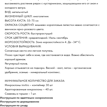
высаживать растение рядом с кустарниками, защищающими его от зноя и
холодного ветра.
ВИД: метельчатый
ЖИЗНЕННЫЙ ЦИКЛ: многолетник
ВЫСОТА КУСТА: 55-75 см
ОКРАСКА СОЦВЕТИЙ: вишнево-коралловые лепестки нежно сочетаются с
венчиком ярко-розового цвета.
СКОРОСТЬ РОСТА: быстрорастущий
СРОК ЦВЕТЕНИЯ: среднепоздний. Июль-сентябрь
МОРОЗОСТОЙКОСТЬ: Зона морозостойкости 4. До -34° C.
УСЛОВИЯ ВЫРАЩИВАНИЯ:
Солнечные места или легкая полутень.
Плохо чувствует себя в зоне, где застаивается вода. Важно обеспечить
хороший дренаж.
Регулярный полив.
Хорошо отзывается на подкорм. Весной - азот, летом - органические
удобрения, осенью - минеральный комплекс.
МИНИМАЛЬНОЕ КОЛИЧЕСТВО ДЛЯ ЗАКАЗА:
Микроклоны invitro – контейнер 30 шт
Адаптированные микроклоны – 40 шт.
Саженец в горшке – 1 шт.
Инструкция по адаптации микроклонов
Инструкция по доращиванию
Инструкция по уходу