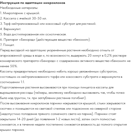
Инструкция по адаптации микроклонов
Необходимые материалы:
1. Микропарник с крышкой.
2. Кассета с ячейкой 30-50 мл.
3. Торф нейтрализованный или кокосовый субстрат для растений.
4. Вермикулит.
5. Вода дистиллированная или осмотическая.
6. Препарат «Бенорад» (действующее вещество «беномил»).
7. Пинцет.
Перед высадкой на адаптацию укоренённые растения необходимо отмыть от
агаризованной среды в воде и, по возможности, выдержать 20 минут в 0,2% растворе
коммерческого препарата «Бенорад» с содержанием активного вещества «беномил» не
менее 50%.
Кассеты предварительно необходимо набить хорошо увлажнённым субстратом,
состоящим из нейтрализованного торфа или кокосового субстрата и вермикулита в
соотношении 1:1.
Подготовленные растения высаживаются при помощи пинцета в кассеты для
выращивания рассады (гейхеры, землянику необходимо высаживать так, чтобы почка
была над грунтом, т.к. при заглублении растение погибнет).
После высаживания микроклонов парники накрываются крышкой, стыки закрываются
скотчем и помещаются на световой стеллаж или подоконник на северной стороне
(недопустимо попадание прямого солнечного света на парник). Парники стоят
закрытыми 14-20 дней (до появления 1-2 новых листа), затем скотч полностью
снимается, и в течение недели постепенно снижается влажность до полного открытия
крышки парника.