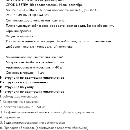
СРОК ЦВЕТЕНИЯ: среднепоздний. Июль-сентябрь
МОРОЗОСТОЙКОСТЬ: Зона морозостойкости 4. До -34° C.
УСЛОВИЯ ВЫРАЩИВАНИЯ:
Солнечные места или легкая полутень.
Плохо чувствует себя в зоне, где застаивается вода. Важно обеспечить
хороший дренаж.
Регулярный полив.
Хорошо отзывается на подкорм. Весной - азот, летом - органические
удобрения, осенью - минеральный комплекс.
Минимальное количество для заказа:
Микроклоны invitro – контейнер 30 шт
Адаптированные микроклоны – 40 шт.
Саженец в горшке – 1 шт.
Инструкция по адаптации микроклонов
Инструкция по доращиванию
Инструкция по уходу
Инструкция по адаптации микроклонов
Необходимые материалы:
1. Микропарник с крышкой.
2. Кассета с ячейкой 30-50 мл.
3. Торф нейтрализованный или кокосовый субстрат для растений.
4. Вермикулит.
5. Вода дистиллированная или осмотическая.
6. Препарат «Бенорад» (действующее вещество «беномил»).