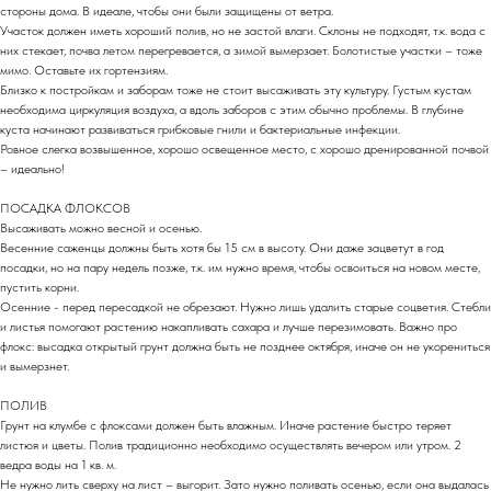
стороны дома. В идеале, чтобы они были защищены от ветра.
Участок должен иметь хороший полив, но не застой влаги. Склоны не подходят, т.к. вода с
них стекает, почва летом перегревается, а зимой вымерзает. Болотистые участки – тоже
мимо. Оставьте их гортензиям.
Близко к постройкам и заборам тоже не стоит высаживать эту культуру. Густым кустам
необходима циркуляция воздуха, а вдоль заборов с этим обычно проблемы. В глубине
куста начинают развиваться грибковые гнили и бактериальные инфекции.
Ровное слегка возвышенное, хорошо освещенное место, с хорошо дренированной почвой
– идеально!
ПОСАДКА ФЛОКСОВ
Высаживать можно весной и осенью.
Весенние саженцы должны быть хотя бы 15 см в высоту. Они даже зацветут в год
посадки, но на пару недель позже, т.к. им нужно время, чтобы освоиться на новом месте,
пустить корни.
Осенние - перед пересадкой не обрезают. Нужно лишь удалить старые соцветия. Стебли
и листья помогают растению накапливать сахара и лучше перезимовать. Важно про
флокс: высадка открытый грунт должна быть не позднее октября, иначе он не укорениться
и вымерзнет.
ПОЛИВ
Грунт на клумбе с флоксами должен быть влажным. Иначе растение быстро теряет
листюя и цветы. Полив традиционно необходимо осуществлять вечером или утром. 2
ведра воды на 1 кв. м.
Не нужно лить сверху на лист – выгорит. Зато нужно поливать осенью, если она выдалась