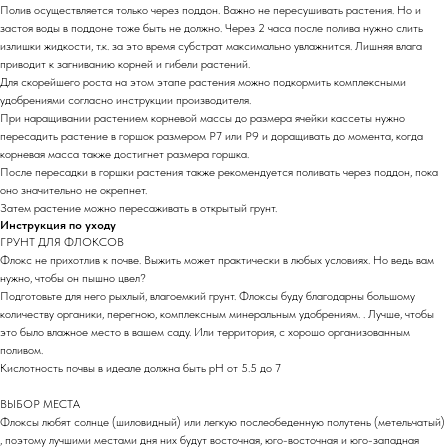
Полив осуществляется только через поддон. Важно не пересушивать растения. Но и
застоя воды в поддоне тоже быть не должно. Через 2 часа после полива нужно слить
излишки жидкости, т.к. за это время субстрат максимально увлажнится. Лишняя влага
приводит к загниванию корней и гибели растений.
Для скорейшего роста на этом этапе растения можно подкормить комплексными
удобрениями согласно инструкции производителя.
При наращивании растением корневой массы до размера ячейки кассеты нужно
пересадить растение в горшок размером Р7 или Р9 и доращивать до момента, когда
корневая масса также достигнет размера горшка.
После пересадки в горшки растения также рекомендуется поливать через поддон, пока
оно значительно не окрепнет.
Затем растение можно пересаживать в открытый грунт.
Инструкция по уходу
ГРУНТ ДЛЯ ФЛОКСОВ
Флокс не прихотлив к почве. Выжить может практически в любых условиях. Но ведь вам
нужно, чтобы он пышно цвел?
Подготовьте для него рыхлый, влагоемкий грунт. Флоксы буду благодарны большому
количеству органики, перегною, комплексным минеральным удобрениям. . Лучше, чтобы
это было влажное место в вашем саду. Или территория, с хорошо организованным
поливом.
Кислотность почвы в идеале должна быть pH от 5.5 до 7
ВЫБОР МЕСТА
Флоксы любят солнце (шиловидный) или легкую послеобеденную полутень (метельчатый)
, поэтому лучшими местами дня них будут восточная, юго-восточная и юго-западная