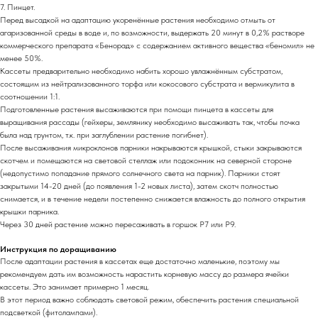
7. Пинцет.
Перед высадкой на адаптацию укоренённые растения необходимо отмыть от
агаризованной среды в воде и, по возможности, выдержать 20 минут в 0,2% растворе
коммерческого препарата «Бенорад» с содержанием активного вещества «беномил» не
менее 50%.
Кассеты предварительно необходимо набить хорошо увлажнённым субстратом,
состоящим из нейтрализованного торфа или кокосового субстрата и вермикулита в
соотношении 1:1.
Подготовленные растения высаживаются при помощи пинцета в кассеты для
выращивания рассады (гейхеры, землянику необходимо высаживать так, чтобы почка
была над грунтом, т.к. при заглублении растение погибнет).
После высаживания микроклонов парники накрываются крышкой, стыки закрываются
скотчем и помещаются на световой стеллаж или подоконник на северной стороне
(недопустимо попадание прямого солнечного света на парник). Парники стоят
закрытыми 14-20 дней (до появления 1-2 новых листа), затем скотч полностью
снимается, и в течение недели постепенно снижается влажность до полного открытия
крышки парника.
Через 30 дней растение можно пересаживать в горшок Р7 или Р9.
Инструкция по доращиванию
После адаптации растения в кассетах еще достаточно маленькие, поэтому мы
рекомендуем дать им возможность нарастить корневую массу до размера ячейки
кассеты. Это занимает примерно 1 месяц.
В этот период важно соблюдать световой режим, обеспечить растения специальной
подсветкой (фитолампами).