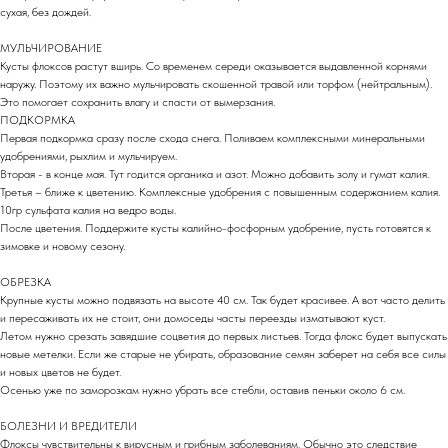
сухая, без дождей.
МУЛЬЧИРОВАНИЕ
Кусты флоксов растут вширь. Со временем середи оказывается выдавленной корнями
наружу. Поэтому их важно мульчировать скошенной травой или торфом (нейтральным).
Это помогает сохранить влагу и спасти от вымерзания.
ПОДКОРМКА
Первая подкормка сразу после схода снега. Поливаем комплексными минеральными
удобрениями, рыхлим и мульчируем.
Вторая - в конце мая. Тут годится органика и азот. Можно добавить золу и гумат калия.
Третья – ближе к цветению. Комплексные удобрения с повышенным содержанием калия.
10гр сульфата калия на ведро воды.
После цветения. Поддержите кусты калийно-фосфорным удобрение, пусть готовятся к
зимовке и новому сезону.
ОБРЕЗКА
Крупные кусты можно подвязать на высоте 40 см. Так будет красивее. А вот часто делить
и пересаживать их не стоит, они домоседы часты переезды изматывают куст.
Летом нужно срезать завядшие соцветия до первых листьев. Тогда флокс будет выпускать
новые метелки. Если же старые не убирать, образование семян заберет на себя все силы
и новых цветов не будет.
Осенью уже по заморозкам нужно убрать все стебли, оставив пеньки около 6 см.
БОЛЕЗНИ И ВРЕДИТЕЛИ
Флоксы чувствительны к вирусным и грибным заболеваниям. Обычно это следствие