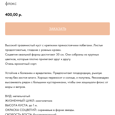
флокс
400,00
р.
ЗАКАЗАТЬ
Высокий травянистый куст с крепкими прямостоячими побегами. Листья
продолговатые, гладкие с ровным краем.
Соцветия овальной формы достигают 30 см. Они собраны из крупных
цветков, которые плотно прилегают друг к другу.
Очень ароматный сорт.
Устойчив к болезням и вредителям. Предпочитает плодородную, рыхлую
почву без застоя влаги. Хорошо переносит и солнце, и полутень. Рекомендуем
высаживать рядом с большими кустарниками, чтобы они защищали флокс от
жары и ветров.
ВИД: метельчатый
ЖИЗНЕННЫЙ ЦИКЛ: многолетник
ВЫСОТА КУСТА: до 1 м.
ОКРАСКА СОЦВЕТИЙ: сиреневые в форме звезды.
СКОРОСТЬ РОСТА: быстрорастущий