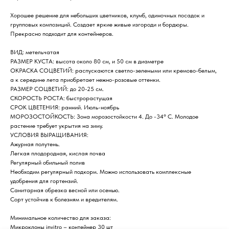
Хорошее решение для небольших цветников, клумб, одиночных посадок и
групповых композиций. Создает яркие живые изгороди и бордюры.
Прекрасно подходит для контейнеров.
ВИД: метельчатая
РАЗМЕР КУСТА: высота около 80 см, и 50 см в диаметре
ОКРАСКА СОЦВЕТИЙ: распускаются светло-зелеными или кремово-белым,
а к середине лета приобретает нежно-розовые оттенки.
РАЗМЕР СОЦВЕТИЙ: до 20-25 см.
СКОРОСТЬ РОСТА: быстрорастущая
СРОК ЦВЕТЕНИЯ: ранний. Июль-ноябрь
МОРОЗОСТОЙКОСТЬ: Зона морозостойкости 4. До -34° C. Молодое
растение требует укрытия на зиму.
УСЛОВИЯ ВЫРАЩИВАНИЯ:
Ажурная полутень.
Легкая плодородная, кислая почва
Регулярный обильный полив
Необходим регулярный подкорм. Можно использовать комплексные
удобрения для гортензий.
Санитарная обрезка весной или осенью.
Сорт устойчив к болезням и вредителям.
Минимальное количество для заказа:
Микроклоны invitro – контейнер 30 шт