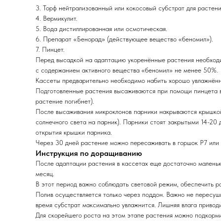
3. Торф нейтрализованный или кокосовый субстрат для растени
4. Вермикулит.
5. Вода дистиллированная или осмотическая.
6. Препарат «Бенорад» (действующее вещество «беномил»).
7. Пинцет.
Перед высадкой на адаптацию укоренённые растения необходи
с содержанием активного вещества «беномил» не менее 50%.
Кассеты предварительно необходимо набить хорошо увлажнённы
Подготовленные растения высаживаются при помощи пинцета в к
растение погибнет).
После высаживания микроклонов парники накрываются крышкой
солнечного света на парник). Парники стоят закрытыми 14-20 
открытия крышки парника.
Через 30 дней растение можно пересаживать в горшок Р7 или 
Инструкция по доращиванию
После адаптации растения в кассетах еще достаточно маленьк
месяц.
В этот период важно соблюдать световой режим, обеспечить р
Полив осуществляется только через поддон. Важно не пересушив
время субстрат максимально увлажнится. Лишняя влага приводи
Для скорейшего роста на этом этапе растения можно подкорм