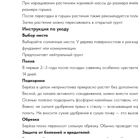
При наращивании растением корневой массы до размера ячейк
размера горшка.
После пересадки в горшки растения также рекомендуется полив
Затем растение можно пересаживать в открытый грунт.
Инструкция по уходу
Выбор места
Выбирайте солнечные места. У дерева поверхностная и раскид
фундамент или коммуникации.
Предпочитает нейтральный грунт.
Полив
В первые 2–3 года после посадки саженец особенно чувствите
14 дней.
Подкормка
Берёза в целом неприхотлива прекрасно растет без дополните
Весной, до начала активного сокодвижения, можно внести ком
Осенью полезно подкормить фосфорно-калийным составом, что
Важно: не сыпьте удобрения прямо к стволу — всасывающие ко
полить.
Не вносите сухие удобрения в сухую почву — это вызов
Обрезка
Берёза плохо переносит сильную обрезку. Обычно проводят то
Защита от болезней и вредителей