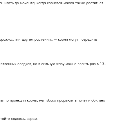
щивать до момента, когда корневая масса также достигнет
орожкам или другим растениям — корни могут повредить
ственных осадков, но в сильную жару можно полить раз в 10–
ы по проекции кроны, неглубоко прорыхлить почву и обильно
отайте садовым варом.