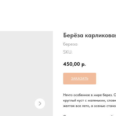
Берёза карликова
береза
SKU:
450,00
р.
ЗАКАЗАТЬ
Нечто особенное в мире берез. 
круглый куст с маленьким, слов
желтая все лето, а осенью стано