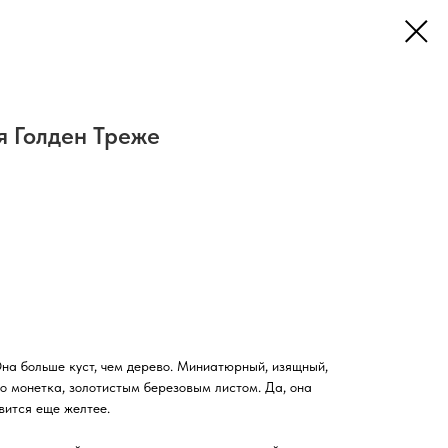
я Голден Треже
Она больше куст, чем дерево. Миниатюрный, изящный,
но монетка, золотистым березовым листом. Да, она
вится еще желтее.