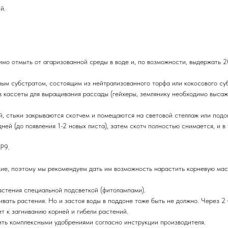
й.
мо отмыть от агаризованной среды в воде и, по возможности, выдержать 
м субстратом, состоящим из нейтрализованного торфа или кокосового субс
ассеты для выращивания рассады (гейхеры, землянику необходимо высажива
, стыки закрываются скотчем и помещаются на световой стеллаж или подо
дней (до появления 1-2 новых листа), затем скотч полностью снимается, и 
Р9.
ие, поэтому мы рекомендуем дать им возможность нарастить корневую мас
астения специальной подсветкой (фитолампами).
ать растения. Но и застоя воды в поддоне тоже быть не должно. Через 2 ч
т к загниванию корней и гибели растений.
ить комплексными удобрениями согласно инструкции производителя.