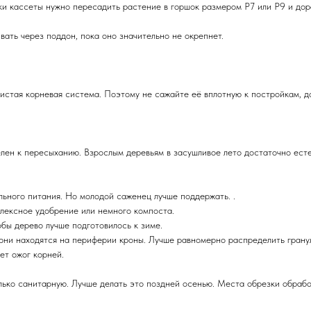
и кассеты нужно пересадить растение в горшок размером Р7 или Р9 и дора
ать через поддон, пока оно значительно не окрепнет.
истая корневая система. Поэтому не сажайте её вплотную к постройкам, д
лен к пересыханию. Взрослым деревьям в засушливое лето достаточно есте
льного питания. Но молодой саженец лучше поддержать. .
плексное удобрение или немного компоста.
бы дерево лучше подготовилось к зиме.
рни находятся на периферии кроны. Лучше равномерно распределить гранул
ет ожог корней.
лько санитарную. Лучше делать это поздней осенью. Места обрезки обраб