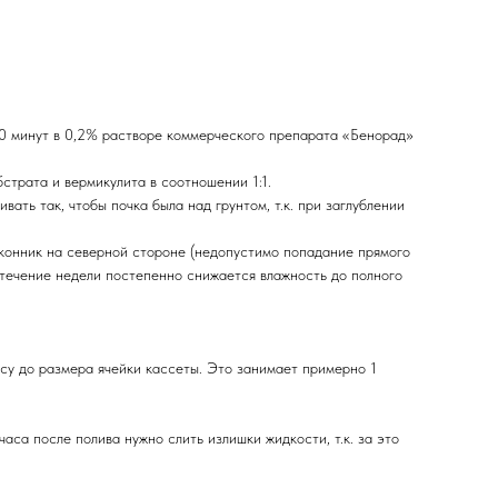
20 минут в 0,2% растворе коммерческого препарата «Бенорад»
трата и вермикулита в соотношении 1:1.
ть так, чтобы почка была над грунтом, т.к. при заглублении
конник на северной стороне (недопустимо попадание прямого
в течение недели постепенно снижается влажность до полного
су до размера ячейки кассеты. Это занимает примерно 1
аса после полива нужно слить излишки жидкости, т.к. за это