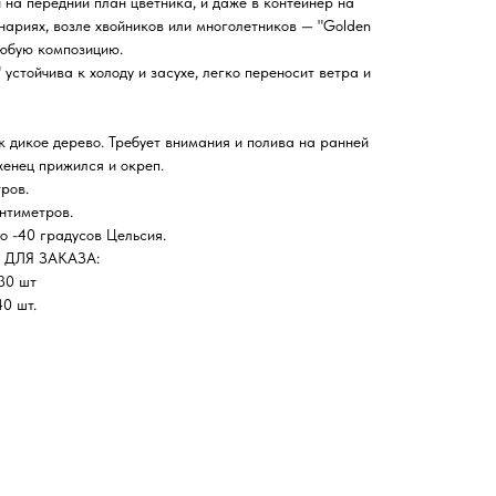
 на передний план цветника, и даже в контейнер на
нариях, возле хвойников или многолетников — "Golden
любую композицию.
 устойчива к холоду и засухе, легко переносит ветра и
к дикое дерево. Требует внимания и полива на ранней
женец прижился и окреп.
ров.
нтиметров.
-40 градусов Цельсия.
ДЛЯ ЗАКАЗА:
 30 шт
0 шт.