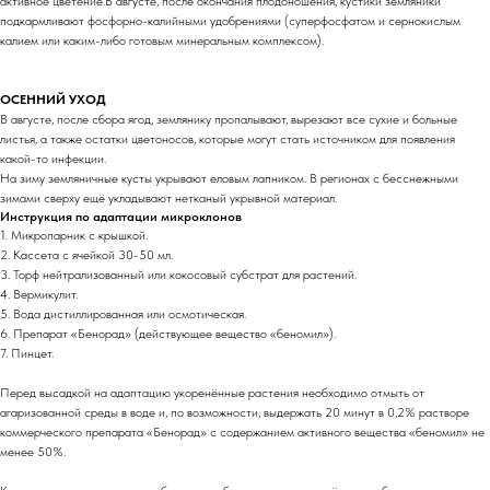
активное цветение.В августе, после окончания плодоношения, кустики земляники
подкармливают фосфорно-калийными удобрениями (суперфосфатом и сернокислым
калием или каким-либо готовым минеральным комплексом).
ОСЕННИЙ УХОД
В августе, после сбора ягод, землянику пропалывают, вырезают все сухие и больные
листья, а также остатки цветоносов, которые могут стать источником для появления
какой-то инфекции.
На зиму земляничные кусты укрывают еловым лапником. В регионах с бесснежными
зимами сверху ещё укладывают нетканый укрывной материал.
Инструкция по адаптации микроклонов
1. Микропарник с крышкой.
2. Кассета с ячейкой 30-50 мл.
3. Торф нейтрализованный или кокосовый субстрат для растений.
4. Вермикулит.
5. Вода дистиллированная или осмотическая.
6. Препарат «Бенорад» (действующее вещество «беномил»).
7. Пинцет.
Перед высадкой на адаптацию укоренённые растения необходимо отмыть от
агаризованной среды в воде и, по возможности, выдержать 20 минут в 0,2% растворе
коммерческого препарата «Бенорад» с содержанием активного вещества «беномил» не
менее 50%.