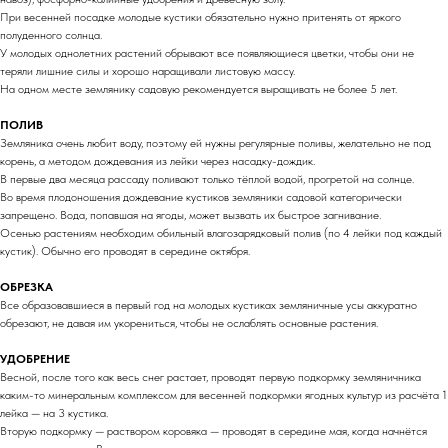
При весенней посадке молодые кустики обязательно нужно притенять от яркого
полуденного солнца.
У молодых однолетних растений обрывают все появляющиеся цветки, чтобы они не
теряли лишние силы и хорошо наращивали листовую массу.
На одном месте землянику садовую рекомендуется выращивать не более 5 лет.
ПОЛИВ
Земляника очень любит воду, поэтому ей нужны регулярные поливы, желательно не под
корень, а методом дождевания из лейки через насадку-дождик.
В первые два месяца рассаду поливают только тёплой водой, прогретой на солнце.
Во время плодоношения дождевание кустиков земляники садовой категорически
запрещено. Вода, попавшая на ягоды, может вызвать их быстрое загнивание.
Осенью растениям необходим обильный влагозарядковый полив (по 4 лейки под каждый
кустик). Обычно его проводят в середине октября.
ОБРЕЗКА
Все образовавшиеся в первый год на молодых кустиках земляничные усы аккуратно
обрезают, не давая им укорениться, чтобы не ослаблять основные растения.
УДОБРЕНИЕ
Весной, после того как весь снег растает, проводят первую подкормку земляничника
каким-то минеральным комплексом для весенней подкормки ягодных культур из расчёта 1
лейка — на 3 кустика.
Вторую подкормку — раствором коровяка — проводят в середине мая, когда начнётся