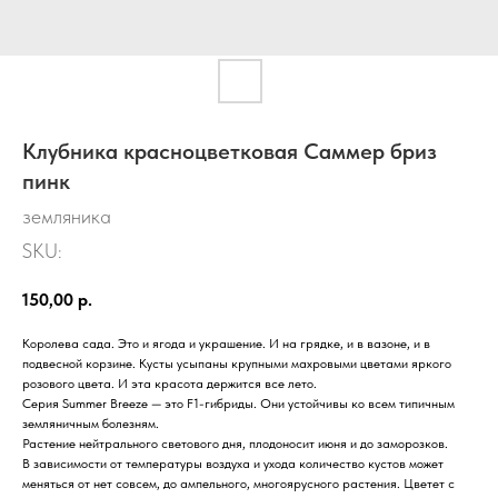
Клубника красноцветковая Саммер бриз
пинк
земляника
SKU:
150,00
р.
Королева сада. Это и ягода и украшение. И на грядке, и в вазоне, и в
подвесной корзине. Кусты усыпаны крупными махровыми цветами яркого
розового цвета. И эта красота держится все лето.
Серия Summer Breeze — это F1-гибриды. Они устойчивы ко всем типичным
земляничным болезням.
Растение нейтрального светового дня, плодоносит июня и до заморозков.
В зависимости от температуры воздуха и ухода количество кустов может
меняться от нет совсем, до ампельного, многоярусного растения. Цветет с