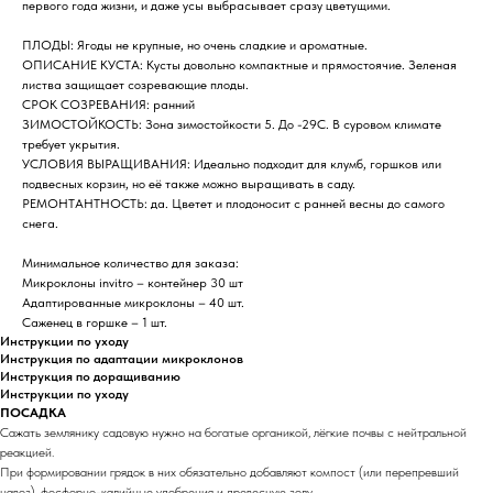
первого года жизни, и даже усы выбрасывает сразу цветущими.
ПЛОДЫ: Ягоды не крупные, но очень сладкие и ароматные.
ОПИСАНИЕ КУСТА: Кусты довольно компактные и прямостоячие. Зеленая
листва защищает созревающие плоды.
СРОК СОЗРЕВАНИЯ: ранний
ЗИМОСТОЙКОСТЬ: Зона зимостойкости 5. До -29С. В суровом климате
требует укрытия.
УСЛОВИЯ ВЫРАЩИВАНИЯ: Идеально подходит для клумб, горшков или
подвесных корзин, но её также можно выращивать в саду.
РЕМОНТАНТНОСТЬ: да. Цветет и плодоносит с ранней весны до самого
снега.
Минимальное количество для заказа:
Микроклоны invitro – контейнер 30 шт
Адаптированные микроклоны – 40 шт.
Саженец в горшке – 1 шт.
Инструкции по уходу
Инструкция по адаптации микроклонов
Инструкция по доращиванию
Инструкции по уходу
ПОСАДКА
Сажать землянику садовую нужно на богатые органикой, лёгкие почвы с нейтральной
реакцией.
При формировании грядок в них обязательно добавляют компост (или перепревший
навоз), фосфорно-калийные удобрения и древесную золу.