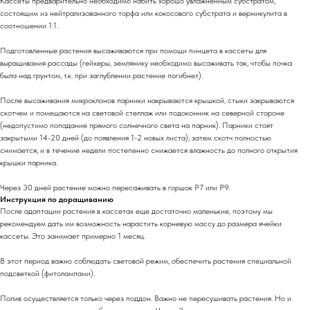
Кассеты предварительно необходимо набить хорошо увлажнённым субстратом,
состоящим из нейтрализованного торфа или кокосового субстрата и вермикулита в
соотношении 1:1.
Подготовленные растения высаживаются при помощи пинцета в кассеты для
выращивания рассады (гейхеры, землянику необходимо высаживать так, чтобы почка
была над грунтом, т.к. при заглублении растение погибнет).
После высаживания микроклонов парники накрываются крышкой, стыки закрываются
скотчем и помещаются на световой стеллаж или подоконник на северной стороне
(недопустимо попадание прямого солнечного света на парник). Парники стоят
закрытыми 14-20 дней (до появления 1-2 новых листа), затем скотч полностью
снимается, и в течение недели постепенно снижается влажность до полного открытия
крышки парника.
Через 30 дней растение можно пересаживать в горшок Р7 или Р9.
Инструкция по доращиванию
После адаптации растения в кассетах еще достаточно маленькие, поэтому мы
рекомендуем дать им возможность нарастить корневую массу до размера ячейки
кассеты. Это занимает примерно 1 месяц.
В этот период важно соблюдать световой режим, обеспечить растения специальной
подсветкой (фитолампами).
Полив осуществляется только через поддон. Важно не пересушивать растения. Но и