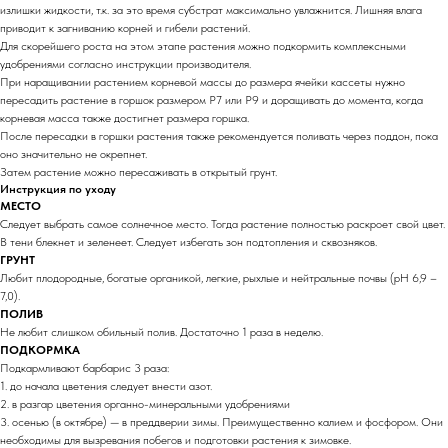
излишки жидкости, т.к. за это время субстрат максимально увлажнится. Лишняя влага
приводит к загниванию корней и гибели растений.
Для скорейшего роста на этом этапе растения можно подкормить комплексными
удобрениями согласно инструкции производителя.
При наращивании растением корневой массы до размера ячейки кассеты нужно
пересадить растение в горшок размером Р7 или Р9 и доращивать до момента, когда
корневая масса также достигнет размера горшка.
После пересадки в горшки растения также рекомендуется поливать через поддон, пока
оно значительно не окрепнет.
Затем растение можно пересаживать в открытый грунт.
Инструкция по уходу
МЕСТО
Следует выбрать самое солнечное место. Тогда растение полностью раскроет свой цвет.
В тени блекнет и зеленеет. Следует избегать зон подтопления и сквозняков.
ГРУНТ
Любит плодородные, богатые органикой, легкие, рыхлые и нейтральные почвы (рН 6,9 –
7,0).
ПОЛИВ
Не любит слишком обильный полив. Достаточно 1 раза в неделю.
ПОДКОРМКА
Подкармливают барбарис 3 раза:
1. до начала цветения следует внести азот.
2. в разгар цветения органно-минеральными удобрениями
3. осенью (в октябре) — в преддверии зимы. Преимущественно калием и фосфором. Они
необходимы для вызревания побегов и подготовки растения к зимовке.