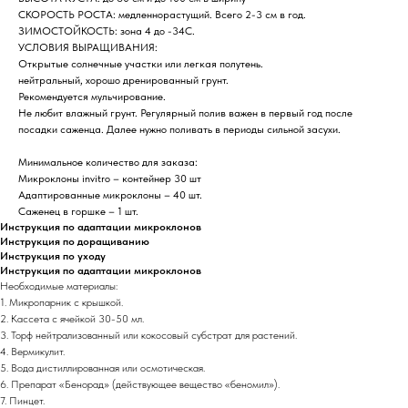
СКОРОСТЬ РОСТА: медленнорастущий. Всего 2-3 см в год.
ЗИМОСТОЙКОСТЬ: зона 4 до -34С.
УСЛОВИЯ ВЫРАЩИВАНИЯ:
Открытые солнечные участки или легкая полутень.
нейтральный, хорошо дренированный грунт.
Рекомендуется мульчирование.
Не любит влажный грунт. Регулярный полив важен в первый год после
посадки саженца. Далее нужно поливать в периоды сильной засухи.
Минимальное количество для заказа:
Микроклоны invitro – контейнер 30 шт
Адаптированные микроклоны – 40 шт.
Саженец в горшке – 1 шт.
Инструкция по адаптации микроклонов
Инструкция по доращиванию
Инструкция по уходу
Инструкция по адаптации микроклонов
Необходимые материалы:
1. Микропарник с крышкой.
2. Кассета с ячейкой 30-50 мл.
3. Торф нейтрализованный или кокосовый субстрат для растений.
4. Вермикулит.
5. Вода дистиллированная или осмотическая.
6. Препарат «Бенорад» (действующее вещество «беномил»).
7. Пинцет.