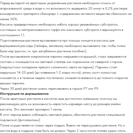
Перед высадкой на адаптацию укоренённые растения необходимо отмыть от
агаризованной среды в воде и, по возможности, выдержать 20 минут в 0,2% растворе
коммерческого препарата «Бенорад» с содержанием активного вещества «беномил» не
менее 50%.
Кассеты предварительно необходимо набить хорошо увлажнённым субстратом,
состоящим из нейтрализованного торфа или кокосового субстрата и вермикулита в
соотношении 1:1.
Подготовленные растения высаживаются при помощи пинцета в кассеты для
выращивания рассады (гейхеры, землянику необходимо высаживать так, чтобы почка
была над грунтом, т.к. при заглублении растение погибнет).
После высаживания микроклонов парники накрываются крышкой, стыки закрываются
скотчем и помещаются на световой стеллаж или подоконник на северной стороне
(недопустимо попадание прямого солнечного света на парник). Парники стоят
закрытыми 14-20 дней (до появления 1-2 новых листа), затем скотч полностью
снимается, и в течение недели постепенно снижается влажность до полного открытия
крышки парника.
Через 30 дней растение можно пересаживать в горшок Р7 или Р9.
Инструкция по доращиванию
После адаптации растения в кассетах еще достаточно маленькие, поэтому мы
рекомендуем дать им возможность нарастить корневую массу до размера ячейки
кассеты. Это занимает примерно 1 месяц.
В этот период важно соблюдать световой режим, обеспечить растения специальной
подсветкой (фитолампами).
Полив осуществляется только через поддон. Важно не пересушивать растения. Но и
застоя воды в поддоне тоже быть не должно. Через 2 часа после полива нужно слить