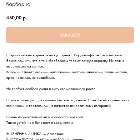
барбарис
450,00
р.
ЗАКАЗАТЬ
Шарообразный карликовый кустарник с бордово-фиолетовой листвой.
Важно помнить, что в тени барбарисы теряют сочную окраску. Их важно
высаживать на солнце.
Колючий. Цветет мелкими невзрачными желтыми цветками, плоды мелкие,
ярко-красные, не съедобные.
Не требует особого ухода в силу его медленного роста.
Отлично подходит для каменистых зон, водоемов. Прекрасен в сочетании с
хвойниками и гортензиями, в качестве декоративных изгородей.
Очень засухоустойчивый и морозостойкий сорт.
Также устойчив к болезням и вредителям.
ЖИЗНЕННЫЙ ЦИКЛ: многолетник
ВЫСОТА КУСТА: до 60 см и до 100 см в ширину