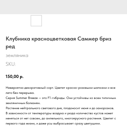
Клубника красноцветковая Саммер бриз
ред
земляника
SKU:
150,00
р.
Невероятно декоративный сорт. Цветет красно-розовыми шапками и все
лето без перерыва.
Серия Summer Breeze — это F1-гибриды. Они устойчивы ко всем типичным
земляничным болезням.
Растение нейтрального светового дня, плодоносит июня и до заморозков.
В зависимости от температуры воздуха и ухода количество кустов может
меняться от нет совсем, до ампельного, многоярусного растения. Цветет с
первого года жизни, и даже усы выбрасывает сразу цветущими.