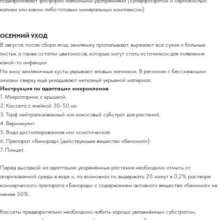
подкармливают фосфорно-калийными удобрениями (суперфосфатом и сернокислым
калием или каким-либо готовым минеральным комплексом).
ОСЕННИЙ УХОД
В августе, после сбора ягод, землянику пропалывают, вырезают все сухие и больные
листья, а также остатки цветоносов, которые могут стать источником для появления
какой-то инфекции.
На зиму земляничные кусты укрывают еловым лапником. В регионах с бесснежными
зимами сверху ещё укладывают нетканый укрывной материал.
Инструкция по адаптации микроклонов
1. Микропарник с крышкой.
2. Кассета с ячейкой 30-50 мл.
3. Торф нейтрализованный или кокосовый субстрат для растений.
4. Вермикулит.
5. Вода дистиллированная или осмотическая.
6. Препарат «Бенорад» (действующее вещество «беномил»).
7. Пинцет.
Перед высадкой на адаптацию укоренённые растения необходимо отмыть от
агаризованной среды в воде и, по возможности, выдержать 20 минут в 0,2% растворе
коммерческого препарата «Бенорад» с содержанием активного вещества «беномил» не
менее 50%.
Кассеты предварительно необходимо набить хорошо увлажнённым субстратом,