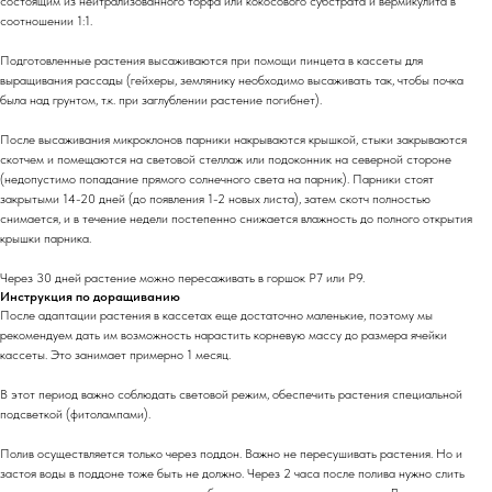
состоящим из нейтрализованного торфа или кокосового субстрата и вермикулита в
соотношении 1:1.
Подготовленные растения высаживаются при помощи пинцета в кассеты для
выращивания рассады (гейхеры, землянику необходимо высаживать так, чтобы почка
была над грунтом, т.к. при заглублении растение погибнет).
После высаживания микроклонов парники накрываются крышкой, стыки закрываются
скотчем и помещаются на световой стеллаж или подоконник на северной стороне
(недопустимо попадание прямого солнечного света на парник). Парники стоят
закрытыми 14-20 дней (до появления 1-2 новых листа), затем скотч полностью
снимается, и в течение недели постепенно снижается влажность до полного открытия
крышки парника.
Через 30 дней растение можно пересаживать в горшок Р7 или Р9.
Инструкция по доращиванию
После адаптации растения в кассетах еще достаточно маленькие, поэтому мы
рекомендуем дать им возможность нарастить корневую массу до размера ячейки
кассеты. Это занимает примерно 1 месяц.
В этот период важно соблюдать световой режим, обеспечить растения специальной
подсветкой (фитолампами).
Полив осуществляется только через поддон. Важно не пересушивать растения. Но и
застоя воды в поддоне тоже быть не должно. Через 2 часа после полива нужно слить