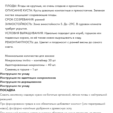
ПЛОДЫ: Ягоды не крупные, но очень сладкие и ароматные.
ОПИСАНИЕ КУСТА: Кусты довольно компактные и прямостоячие. Зеленая
листва защищает созревающие плоды.
СРОК СОЗРЕВАНИЯ: ранний
ЗИМОСТОЙКОСТЬ: Зона зимостойкости 5. До -29С. В суровом климате
требует укрытия.
УСЛОВИЯ ВЫРАЩИВАНИЯ: Идеально подходит для клумб, горшков или
подвесных корзин, но её также можно выращивать в саду.
РЕМОНТАНТНОСТЬ: да. Цветет и плодоносит с ранней весны до самого
снега.
Минимальное количество для заказа:
Микроклоны invitro – контейнер 30 шт
Адаптированные микроклоны – 40 шт.
Саженец в горшке – 1 шт
Инструкции по уходу
Инструкция по адаптации микроклонов
Инструкция по доращиванию
Инструкции по уходу
ПОСАДКА
Сажать землянику садовую нужно на богатые органикой, лёгкие почвы с нейтральной
реакцией.
При формировании грядок в них обязательно добавляют компост (или перепревший
навоз), фосфорно-калийные удобрения и древесную золу.
При весенней посадке молодые кустики обязательно нужно притенять от яркого