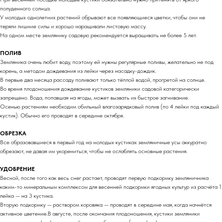
полуденного солнца.
У молодых однолетних растений обрывают все появляющиеся цветки, чтобы они не
теряли лишние силы и хорошо наращивали листовую массу.
На одном месте землянику садовую рекомендуется выращивать не более 5 лет.
ПОЛИВ
Земляника очень любит воду, поэтому ей нужны регулярные поливы, желательно не под
корень, а методом дождевания из лейки через насадку-дождик.
В первые два месяца рассаду поливают только тёплой водой, прогретой на солнце.
Во время плодоношения дождевание кустиков земляники садовой категорически
запрещено. Вода, попавшая на ягоды, может вызвать их быстрое загнивание.
Осенью растениям необходим обильный влагозарядковый полив (по 4 лейки под каждый
кустик). Обычно его проводят в середине октября.
ОБРЕЗКА
Все образовавшиеся в первый год на молодых кустиках земляничные усы аккуратно
обрезают, не давая им укорениться, чтобы не ослаблять основные растения.
УДОБРЕНИЕ
Весной, после того как весь снег растает, проводят первую подкормку земляничника
каким-то минеральным комплексом для весенней подкормки ягодных культур из расчёта 1
лейка — на 3 кустика.
Вторую подкормку — раствором коровяка — проводят в середине мая, когда начнётся
активное цветение.В августе, после окончания плодоношения, кустики земляники