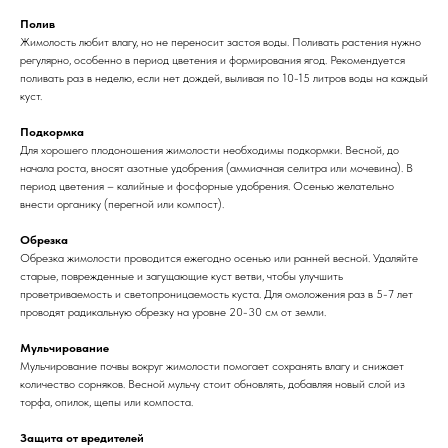
Полив
Жимолость любит влагу, но не переносит застоя воды. Поливать растения нужно
регулярно, особенно в период цветения и формирования ягод. Рекомендуется
поливать раз в неделю, если нет дождей, выливая по 10-15 литров воды на каждый
куст.
Подкормка
Для хорошего плодоношения жимолости необходимы подкормки. Весной, до
начала роста, вносят азотные удобрения (аммиачная селитра или мочевина). В
период цветения – калийные и фосфорные удобрения. Осенью желательно
внести органику (перегной или компост).
Обрезка
Обрезка жимолости проводится ежегодно осенью или ранней весной. Удаляйте
старые, поврежденные и загущающие куст ветви, чтобы улучшить
проветриваемость и светопроницаемость куста. Для омоложения раз в 5-7 лет
проводят радикальную обрезку на уровне 20-30 см от земли.
Мульчирование
Мульчирование почвы вокруг жимолости помогает сохранять влагу и снижает
количество сорняков. Весной мульчу стоит обновлять, добавляя новый слой из
торфа, опилок, щепы или компоста.
Защита от вредителей