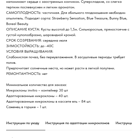
напоминают сердце с заостренным кончиком. Суперсладкие, со слегка
терпким послевкусием и легким ароматом.
САМОПЛОДНОСТЬ: частичная. Для обильного плодоношения необходим
опылитель. Подходят сорта: Strawberry Sensation, Blue Treasure, Bunny Blue,
Boreal Beauty.
ОПИСАНИЕ КУСТА: Кусты высотой до 1,5м. Сильнорослые, прямостоячие с
густой куполообразно, шаровидной кроной.
СРОК СОЗРЕВАНИЯ: середина июля
ЗИМОСТОЙКОСТЬ: до -40С
УСЛОВИЯ ВЫРАЩИВАНИЯ:
Слабокислая почва, без переувлажнения. В засушливые периоды требует
полив.
Предпочитает солнечные места, но может расти в легкой полутени.
РЕМОНТАНТНОСТЬ: нет
Минимальное количество для заказа:
Микроклоны invitro – контейнер 30 шт
Адаптированные микроклоны – 40 шт.
Адаптированные микроклоны в кассете ель – 84 шт.
Саженец в горшке – 1 шт.
Инструкции по уходу
Инструкция по адаптации микроклонов
Инструкция 