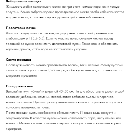
Выбор места посадки
Жимолость любит солнечные участки, но при этом неплохо переносит легкую
полутень. Важно выбрать хорошо проветриваемое место, чтобы избежать застоя
воздуха и влаги, что может спровоцировать грибковые заболевания.
Подготовка почвы
Жимолость предпочитает легкие, плодородные почвы с нейтральным или
слабокислым pH (5,5-6,5). Если на участке почва слишком кислая, перед
посадкой её нужно раскислить доломитовой мукой. Также важно обеспечить
хороший дренаж, чтобы вода не застаивалась у корней.
Схема посадки
Посадку жимолости можно проводить как весной, так и осенью. Между кустами
стоит оставлять расстояние 1,5-2 метра, чтобы кусты имели достаточно места
для роста и развития.
Посадочная яма
Выкопайте яму глубиной и шириной 40-50 см. На дно обязательно уложите слой
дренажа (щебень или крупный песок), затем добавьте смесь из перегноя,
компоста и земли. При посадке корневая шейка жимолости должна находиться
на уровне поверхности почвы.
После посадки кусты необходимо обильно полить (1 ведро воды на куст) и
замульчировать. В качестве мульчи можно использовать торф, щепу, опилки или
компост. Мульчирование помогает сохранить влагу в почве и защищает корни от
перегрева.