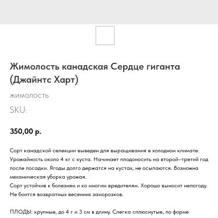
Жимолость канадская Сердце гиганта
(Джайнтс Харт)
жимолость
SKU:
350,00
р.
Сорт канадской селекции выведен для выращивания в холодном климате.
Урожайность около 4 кг с куста. Начинает плодоносить на второй–третий год
после посадки. Ягоды долго держатся на кустах, не осыпаются. Возможна
механическая уборка урожая.
Сорт устойчив к болезням и ко многим вредителям. Хорошо выносит непогоду.
Не боится возвратных весенних заморозков.
ПЛОДЫ: крупные, до 4 г и 3 см в длину. Слегка сплюснутые, по форме