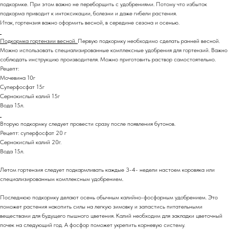
подкормке. При этом важно не переборщить с удобрениями. Потому что избыток
подкорма приводит к интоксикации, болезни и даже гибели растения.
Итак, гортензия важно оформить весной, в середине сезона и осенью.
Подкормка гортензии весной.
Первую подкормку необходимо сделать ранней весной.
Можно использовать специализированные комплексные удобрения для гортензий. Важно
соблюдать инструкцию производителя. Можно приготовить раствор самостоятельно.
Рецепт:
Мочевина 10г
Суперфосфат 15г
Сернокислый калий 15г
Вода 15л.
Вторую подкормку следует провести сразу после появления бутонов.
Рецепт: суперфосфат 20 г
Сернокислый калий 20г.
Вода 15л.
Летом гортензия следует подкармливать каждые 3-4- недели настоем коровяка или
специализированным комплексным удобрением.
Последнюю подкормку делают осень обычным калийно-фосфорным удобрением. Это
поможет растения накопить силы на легкую зимовку и запастись питательными
веществами для будущего пышного цветения. Калий необходим для закладки цветочный
почек на следующий год. А фосфор поможет укрепить корневую систему.