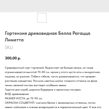
Гортензия древовидная Белла Рагацца
Лиметта
SKU:
300,00
р.
Среднерослый сорт гортензий. Вырастает не больше метра, но чаще
ограничивается высотой 70-80 см. крона у этого куста хоть и аккуратная,
пышная, но рыхлая. Побеги гибкие, часто разваливаются, что придает
растению изящества. Россыпь светлых шапок сложного оттенка на фоне
темно-зеленой листвы выглядит особенно нежно.
Годится для клумб, широких бордюров и одиночных посадок.
ВИД: древовидная
РАЗМЕР КУСТА: до 70-90 см.
ОКРАСКА СОЦВЕТИЙ: сначала белая с зеленоватым оттенком, потом
нежно-лаймовая и осенью возвращается в первоначальный цвет. И все это