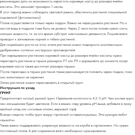
рекомендуем дать им возможность нарастить корневую массу до размера ячейки
кассеты. Это занимает примерно 1 месяц.
В этот период важно соблюдать световой режим, обеспечить растения специальной
подсветкой (фитолампами).
Полив осуществляется только через поддон. Важно не пересушивать растения. Но и
застоя воды в поддоне тоже быть не должно. Через 2 часа после полива нужно слить
излишки жидкости, т.к. за это время субстрат максимально увлажнится. Лишняя влага
приводит к загниванию корней и гибели растений.
Для скорейшего роста на этом этапе растения можно подкормить комплексными
удобрениями согласно инструкции производителя.
При наращивании растением корневой массы до размера ячейки кассеты нужно
пересадить растение в горшок размером Р7 или Р9 и доращивать до момента, когда
корневая масса также достигнет размера горшка.
После пересадки в горшки растения также рекомендуется поливать через поддон, пока
оно значительно не окрепнет.
Затем растение можно пересаживать в открытый грунт.
Инструкция по уходу
ГРУНТ
Предпочитают кислый, рыхлый грунт. Идеальная кислотность 4,5-5 pH. Чем кислее грунт,
чем насыщеннее будет цветение. Если в вашем саду уровень pH выше, добавьте в лунку
хвойный опад или сосновые опилки, верховой торф.
Всегда следите, чтобы грунт вокруг гортензий оставался рыхлым. Эта культура любит
«дышать».
Также важно поддерживать умеренную влажность на клумбе в гортензиями. Им нужен
постоянный полив. А для сохранения влаги необходимо мульчирование.