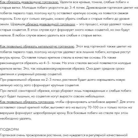
Как обрезать древовидную гортензию.
Удалите все кривые, тонкие, слабые побеги и
старые ветки. Молодые побеги укоротите до 3-4 почек. Древовидная гортензия цветет на
побегах первого года, поэтому кусту оставляют крепкую основу, из появится свежая
поросль. Если куст сильно загущен, можно убрать слабые и старые побеги до уровня
земли. Щадящая
обрезка древовидной гортензии
– это процесс, когда удаляют только
старые соцветия. В этом случае куст формирует много новых соцветий, но они будут
мелкие. В любом случае важно удалить все слабые и старые ветки.
Как правильно обрезать метельчатую гортензию
. Этот вид гортензий также цветет на
побегах первого года, поэтому на кустах удаляют все лишние побеги, которые растут
внутрь кроны. Оставляя только крепкие стволы в качестве основы. Их также
рекомендуется обрезать на 4-5- почек. На этих стволах весной появляются молодые
крепкие ветви. Это, так называемая,умеренная обрезка. Она дает средние сроки
цветения и умеренный размер соцветий.
При радикальной обрезке на 2-3 почки, растение будет долго наращивать новую
зеленую массу, зато сформирует крупные соцветия.
При легкой санитарной обрезке, когда убирают лишь поврежденные и слабые побеги
куст будет пышным, но соцветия могут вырасти совсем небольшими.
Как правильно обрезать гортензию
, чтобы сформировать штамбовое дерево?. Для этого
оставляют самый крепкий побег, выгоняют его на высоту 70-100 см и только потом на
верхушке формируют шарообразную крону. Все боковые побеги на стволе при этом
необходимо удалять.
ПОДКОРМ
Гортензия очень прожорливое растение, она нуждается в регулярной качественной