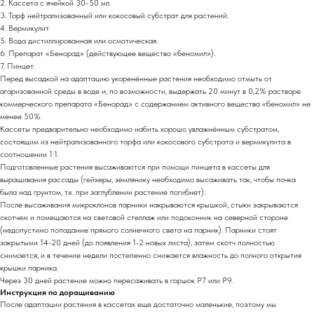
2. Кассета с ячейкой 30-50 мл.
3. Торф нейтрализованный или кокосовый субстрат для растений.
4. Вермикулит.
5. Вода дистиллированная или осмотическая.
6. Препарат «Бенорад» (действующее вещество «беномил»).
7. Пинцет.
Перед высадкой на адаптацию укоренённые растения необходимо отмыть от
агаризованной среды в воде и, по возможности, выдержать 20 минут в 0,2% растворе
коммерческого препарата «Бенорад» с содержанием активного вещества «беномил» не
менее 50%.
Кассеты предварительно необходимо набить хорошо увлажнённым субстратом,
состоящим из нейтрализованного торфа или кокосового субстрата и вермикулита в
соотношении 1:1.
Подготовленные растения высаживаются при помощи пинцета в кассеты для
выращивания рассады (гейхеры, землянику необходимо высаживать так, чтобы почка
была над грунтом, т.к. при заглублении растение погибнет).
После высаживания микроклонов парники накрываются крышкой, стыки закрываются
скотчем и помещаются на световой стеллаж или подоконник на северной стороне
(недопустимо попадание прямого солнечного света на парник). Парники стоят
закрытыми 14-20 дней (до появления 1-2 новых листа), затем скотч полностью
снимается, и в течение недели постепенно снижается влажность до полного открытия
крышки парника.
Через 30 дней растение можно пересаживать в горшок Р7 или Р9.
Инструкция по доращиванию
После адаптации растения в кассетах еще достаточно маленькие, поэтому мы