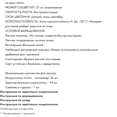
за один сезон.
РАЗМЕР СОЦВЕТИЙ: 15 см. шаровидные
СКОРОСТЬ РОСТА: быстрорастущая
СРОК ЦВЕТЕНИЯ: ранний, июнь-сентябрь
МОРОЗОСТОЙКОСТЬ: Зона морозостойкости 4. До -30° C. Молодое
растение требует укрытия на зиму.
УСЛОВИЯ ВЫРАЩИВАНИЯ:
Легкая полутень. На солнце соцветия быстро выгорают.
Легкая плодородная, кислая почва
Регулярный обильный полив
Необходим регулярный подкорм. Можно использовать комплексные
удобрения для гортензий.
Санитарная обрезка весной или осенью.
Сорт устойчив к болезням и вредителям.
Минимальное количество для заказа:
Микроклоны invitro – контейнер 30 шт
Адаптированные микроклоны – 40 шт.
Саженец в горшке – 1 шт.
Инструкция по адаптации микроклонов
Инструкция по доращиванию
Инструкция по уходу
Инструкция по адаптации микроклонов
Необходимые материалы:
1. Микропарник с крышкой.