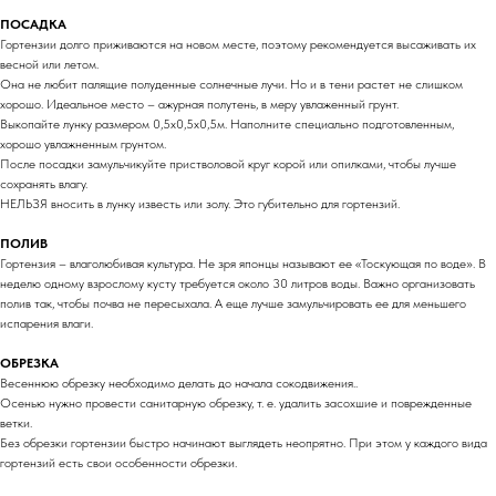
ПОСАДКА
Гортензии долго приживаются на новом месте, поэтому рекомендуется высаживать их
весной или летом.
Она не любит палящие полуденные солнечные лучи. Но и в тени растет не слишком
хорошо. Идеальное место – ажурная полутень, в меру увлаженный грунт.
Выкопайте лунку размером 0,5х0,5х0,5м. Наполните специально подготовленным,
хорошо увлажненным грунтом.
После посадки замульчикуйте пристволовой круг корой или опилками, чтобы лучше
сохранять влагу.
НЕЛЬЗЯ вносить в лунку известь или золу. Это губительно для гортензий.
ПОЛИВ
Гортензия – влаголюбивая культура. Не зря японцы называют ее «Тоскующая по воде». В
неделю одному взрослому кусту требуется около 30 литров воды. Важно организовать
полив так, чтобы почва не пересыхала. А еще лучше замульчировать ее для меньшего
испарения влаги.
ОБРЕЗКА
Весеннюю обрезку необходимо делать до начала сокодвижения..
Осенью нужно провести санитарную обрезку, т. е. удалить засохшие и поврежденные
ветки.
Без обрезки гортензии быстро начинают выглядеть неопрятно. При этом у каждого вида
гортензий есть свои особенности обрезки.