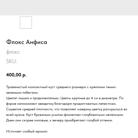
Флокс Анфиса
флокс
SKU:
400,00
р.
Травянистый компактный куст среднего размера с крепкими темно-
зелеными побегами.
Цветет пышно и продолжительно. Цветы крупные до 4 см в диаметре. По
форме напоминают звездочку благодаря продолговатым лепесткам.
Соцветия средней плотности, что позволяет каждому цветку раскрыться во
всей красе. Куст буквально усыпан фиолетово-голубоватыми метелками.
Днем они скорее лиловые, к вечеру приобретают голубой оттенок.
Источает слабый аромат.