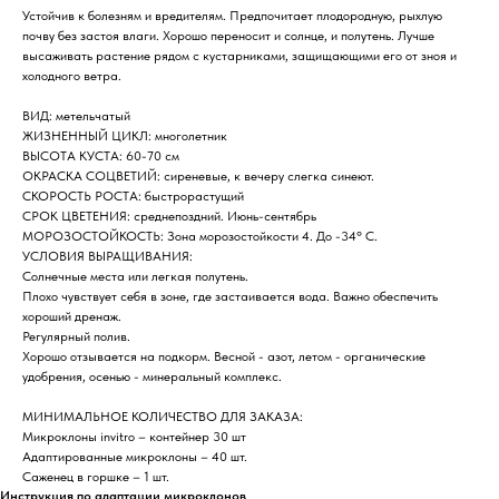
Устойчив к болезням и вредителям. Предпочитает плодородную, рыхлую
почву без застоя влаги. Хорошо переносит и солнце, и полутень. Лучше
высаживать растение рядом с кустарниками, защищающими его от зноя и
холодного ветра.
ВИД: метельчатый
ЖИЗНЕННЫЙ ЦИКЛ: многолетник
ВЫСОТА КУСТА: 60-70 см
ОКРАСКА СОЦВЕТИЙ: сиреневые, к вечеру слегка синеют.
СКОРОСТЬ РОСТА: быстрорастущий
СРОК ЦВЕТЕНИЯ: среднепоздний. Июнь-сентябрь
МОРОЗОСТОЙКОСТЬ: Зона морозостойкости 4. До -34° C.
УСЛОВИЯ ВЫРАЩИВАНИЯ:
Солнечные места или легкая полутень.
Плохо чувствует себя в зоне, где застаивается вода. Важно обеспечить
хороший дренаж.
Регулярный полив.
Хорошо отзывается на подкорм. Весной - азот, летом - органические
удобрения, осенью - минеральный комплекс.
МИНИМАЛЬНОЕ КОЛИЧЕСТВО ДЛЯ ЗАКАЗА:
Микроклоны invitro – контейнер 30 шт
Адаптированные микроклоны – 40 шт.
Саженец в горшке – 1 шт.
Инструкция по адаптации микроклонов