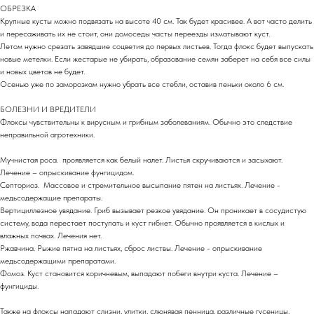
ОБРЕЗКА
Крупные кусты можно подвязать на высоте 40 см. Так будет красивее. А вот часто делить
и пересаживать их не стоит, они домоседы часты переезды изматывают куст.
Летом нужно срезать завядшие соцветия до первых листьев. Тогда флокс будет выпускать
новые метелки. Если жестарые не убирать, образование семян заберет на себя все силы
и новых цветов не будет.
Осенью уже по заморозкам нужно убрать все стебли, оставив пеньки около 6 см.
БОЛЕЗНИ И ВРЕДИТЕЛИ
Флоксы чувствительны к вирусным и грибным заболеваниям. Обычно это следствие
неправильной агротехники.
Мучнистая роса. проявляется как белый налет. Листья скручиваются и засыхают.
Лечение – опрыскивание фунгицидом.
Септориоз. Массовое и стремительное высыпание пятен на листьях. Лечение -
медьсодержащие препараты.
Вертициллезное увядание. Гриб вызывает резкое увядание. Он проникает в сосудистую
систему, вода перестает поступать и куст гибнет. Обычно проявляется в кислых и
влажных почвах. Лечения нет.
Ржавчина. Рыжие пятна на листьях, сброс листвы. Лечение - опрыскивание
медьсодержащими препаратами.
Фомоз. Куст становится коричневым, выпадают побеги внутри куста. Лечение –
фунгициды.
Также на флоксы нападают слизни, улитки, слюнявая пенница, различные гусеницы,