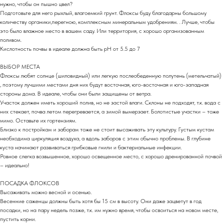
нужно, чтобы он пышно цвел?
Подготовьте для него рыхлый, влагоемкий грунт. Флоксы буду благодарны большому
количеству органики,перегною, комплексным минеральным удобрениям. . Лучше, чтобы
это было влажное место в вашем саду. Или территория, с хорошо организованным
поливом.
Кислотность почвы в идеале должна быть pH от 5.5 до 7
ВЫБОР МЕСТА
Флоксы любят солнце (шиловидный) или легкую послеобеденную полутень (метельчатый)
, поэтому лучшими местами дня них будут восточная, юго-восточная и юго-западная
стороны дома. В идеале, чтобы они были защищены от ветра.
Участок должен иметь хороший полив, но не застой влаги. Склоны не подходят, т.к. вода с
них стекает, почва летом перегревается, а зимой вымерзает. Болотистые участки – тоже
мимо. Оставьте их гортензиям.
Близко к постройкам и заборам тоже не стоит высаживать эту культуру. Густым кустам
необходима циркуляция воздуха, а вдоль заборов с этим обычно проблемы. В глубине
куста начинают развиваться грибковые гнили и бактериальные инфекции.
Ровное слегка возвышенное, хорошо освещенное место, с хорошо дренированной почвой
– идеально!
ПОСАДКА ФЛОКСОВ
Высаживать можно весной и осенью.
Весенние саженцы должны быть хотя бы 15 см в высоту. Они даже зацветут в год
посадки, но на пару недель позже, т.к. им нужно время, чтобы освоиться на новом месте,
пустить корни.