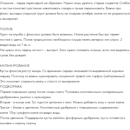
Осенние - перед пересадкой не обрезают. Нужно лишь удалить старые соцветия. Стебли
и листья помогают растению накапливать сахара и лучше перезимовать. Важно про
флокс: высадка открытый грунт должна быть не позднее октября, иначе он не укорениться
и вымерзнет.
ПОЛИВ
Грунт на клумбе с флоксами должен быть влажным. Иначе растение быстро теряет
листюя и цветы. Полив традиционно необходимо осуществлять вечером или утром. 2
ведра воды на 1 кв. м.
Не нужно лить сверху на лист – выгорит. Зато нужно поливать осенью, если она выдалась
сухая, без дождей.
МУЛЬЧИРОВАНИЕ
Кусты флоксов растут вширь. Со временем середи оказывается выдавленной корнями
наружу. Поэтому их важно мульчировать скошенной травой или торфом (нейтральным).
Это помогает сохранить влагу и спасти от вымерзания.
ПОДКОРМКА
Первая подкормка сразу после схода снега. Поливаем комплексными минеральными
удобрениями, рыхлим и мульчируем.
Вторая - в конце мая. Тут годится органика и азот. Можно добавить золу и гумат калия.
Третья – ближе к цветению. Комплексные удобрения с повышенным содержанием
калия. 10гр сульфата калия на ведро воды.
После цветения. Поддержите кусты калийно-фосфорным удобрение, пусть готовятся к
зимовке и новому сезону.