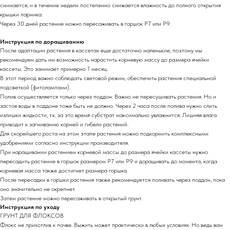
снимается, и в течение недели постепенно снижается влажность до полного открытия
крышки парника.
Через 30 дней растение можно пересаживать в горшок Р7 или Р9.
Инструкция по доращиванию
После адаптации растения в кассетах еще достаточно маленькие, поэтому мы
рекомендуем дать им возможность нарастить корневую массу до размера ячейки
кассеты. Это занимает примерно 1 месяц.
В этот период важно соблюдать световой режим, обеспечить растения специальной
подсветкой (фитолампами).
Полив осуществляется только через поддон. Важно не пересушивать растения. Но и
застоя воды в поддоне тоже быть не должно. Через 2 часа после полива нужно слить
излишки жидкости, т.к. за это время субстрат максимально увлажнится. Лишняя влага
приводит к загниванию корней и гибели растений.
Для скорейшего роста на этом этапе растения можно подкормить комплексными
удобрениями согласно инструкции производителя.
При наращивании растением корневой массы до размера ячейки кассеты нужно
пересадить растение в горшок размером Р7 или Р9 и доращивать до момента, когда
корневая масса также достигнет размера горшка.
После пересадки в горшки растения также рекомендуется поливать через поддон, пока
оно значительно не окрепнет.
Затем растение можно пересаживать в открытый грунт.
Инструкция по уходу
ГРУНТ ДЛЯ ФЛОКСОВ
Флокс не прихотлив к почве. Выжить может практически в любых условиях. Но ведь вам