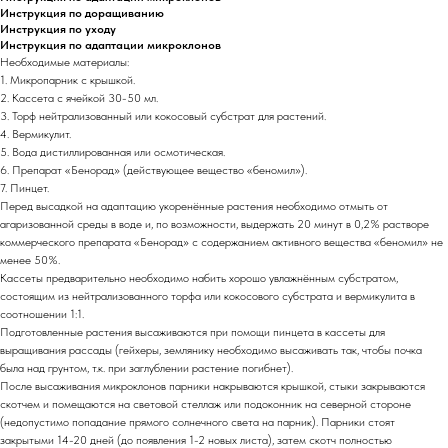
Инструкция по доращиванию
Инструкция по уходу
Инструкция по адаптации микроклонов
Необходимые материалы:
1. Микропарник с крышкой.
2. Кассета с ячейкой 30-50 мл.
3. Торф нейтрализованный или кокосовый субстрат для растений.
4. Вермикулит.
5. Вода дистиллированная или осмотическая.
6. Препарат «Бенорад» (действующее вещество «беномил»).
7. Пинцет.
Перед высадкой на адаптацию укоренённые растения необходимо отмыть от
агаризованной среды в воде и, по возможности, выдержать 20 минут в 0,2% растворе
коммерческого препарата «Бенорад» с содержанием активного вещества «беномил» не
менее 50%.
Кассеты предварительно необходимо набить хорошо увлажнённым субстратом,
состоящим из нейтрализованного торфа или кокосового субстрата и вермикулита в
соотношении 1:1.
Подготовленные растения высаживаются при помощи пинцета в кассеты для
выращивания рассады (гейхеры, землянику необходимо высаживать так, чтобы почка
была над грунтом, т.к. при заглублении растение погибнет).
После высаживания микроклонов парники накрываются крышкой, стыки закрываются
скотчем и помещаются на световой стеллаж или подоконник на северной стороне
(недопустимо попадание прямого солнечного света на парник). Парники стоят
закрытыми 14-20 дней (до появления 1-2 новых листа), затем скотч полностью