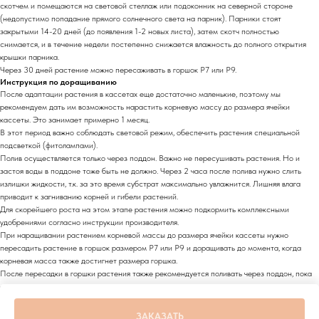
скотчем и помещаются на световой стеллаж или подоконник на северной стороне
(недопустимо попадание прямого солнечного света на парник). Парники стоят
закрытыми 14-20 дней (до появления 1-2 новых листа), затем скотч полностью
снимается, и в течение недели постепенно снижается влажность до полного открытия
крышки парника.
Через 30 дней растение можно пересаживать в горшок Р7 или Р9.
Инструкция по доращиванию
После адаптации растения в кассетах еще достаточно маленькие, поэтому мы
рекомендуем дать им возможность нарастить корневую массу до размера ячейки
кассеты. Это занимает примерно 1 месяц.
В этот период важно соблюдать световой режим, обеспечить растения специальной
подсветкой (фитолампами).
Полив осуществляется только через поддон. Важно не пересушивать растения. Но и
застоя воды в поддоне тоже быть не должно. Через 2 часа после полива нужно слить
излишки жидкости, т.к. за это время субстрат максимально увлажнится. Лишняя влага
приводит к загниванию корней и гибели растений.
Для скорейшего роста на этом этапе растения можно подкормить комплексными
удобрениями согласно инструкции производителя.
При наращивании растением корневой массы до размера ячейки кассеты нужно
пересадить растение в горшок размером Р7 или Р9 и доращивать до момента, когда
корневая масса также достигнет размера горшка.
После пересадки в горшки растения также рекомендуется поливать через поддон, пока
оно значительно не окрепнет.
Затем растение можно пересаживать в открытый грунт.
ЗАКАЗАТЬ