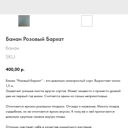
Банан Розовый Бархат
банан
SKU:
400,00
р.
Банан "Розовый бархат" - это довольно низкорослый сорт. Вырастает около
1,5 м.
Зацветает раньше многих других сортов. Может зацвести и принести урожай
уже на первый год жизни. Считается одним из самых неприхотливых.
Отличается яркими розовыми плодами. Отсюда и название. Мякоть плодов
съедобная, но не отличается ярким вкусом. К тому же к ней прилагаются
довольно крупные семена внутри плода.
Отлично чувствует себя в качестве комнатного растения.