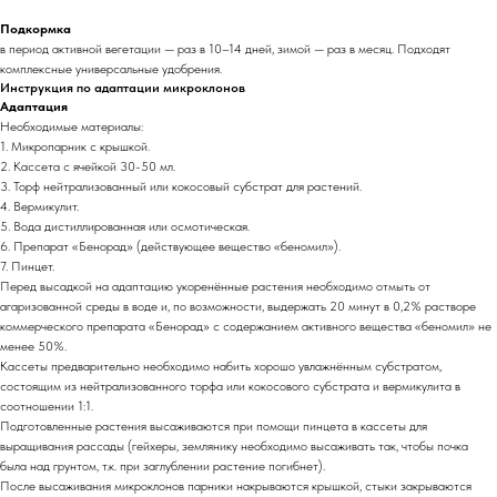
Подкормка
в период активной вегетации — раз в 10–14 дней, зимой — раз в месяц. Подходят
комплексные универсальные удобрения.
Инструкция по адаптации микроклонов
Адаптация
Необходимые материалы:
1. Микропарник с крышкой.
2. Кассета с ячейкой 30-50 мл.
3. Торф нейтрализованный или кокосовый субстрат для растений.
4. Вермикулит.
5. Вода дистиллированная или осмотическая.
6. Препарат «Бенорад» (действующее вещество «беномил»).
7. Пинцет.
Перед высадкой на адаптацию укоренённые растения необходимо отмыть от
агаризованной среды в воде и, по возможности, выдержать 20 минут в 0,2% растворе
коммерческого препарата «Бенорад» с содержанием активного вещества «беномил» не
менее 50%.
Кассеты предварительно необходимо набить хорошо увлажнённым субстратом,
состоящим из нейтрализованного торфа или кокосового субстрата и вермикулита в
соотношении 1:1.
Подготовленные растения высаживаются при помощи пинцета в кассеты для
выращивания рассады (гейхеры, землянику необходимо высаживать так, чтобы почка
была над грунтом, т.к. при заглублении растение погибнет).
После высаживания микроклонов парники накрываются крышкой, стыки закрываются