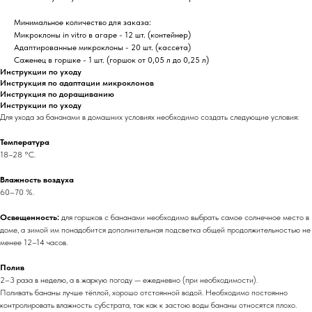
Минимальное количество для заказа:
Микроклоны in vitro в агаре - 12 шт. (контейнер)
Адаптированные микроклоны - 20 шт. (кассета)
Саженец в горшке - 1 шт. (горшок от 0,05 л до 0,25 л)
Инструкции по уходу
Инструкция по адаптации микроклонов
Инструкция по доращиванию
Инструкции по уходу
Для ухода за бананами в домашних условиях необходимо создать следующие условия:
Температура
18–28 °С.
Влажность воздуха
60–70 %.
Освещенность:
для горшков с бананами необходимо выбрать самое солнечное место в
доме, а зимой им понадобится дополнительная подсветка общей продолжительностью не
менее 12–14 часов.
Полив
2–3 раза в неделю, а в жаркую погоду — ежедневно (при необходимости).
Поливать бананы лучше тёплой, хорошо отстоянной водой. Необходимо постоянно
контролировать влажность субстрата, так как к застою воды бананы относятся плохо.