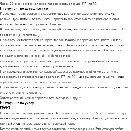
Через 30 дней растение можно пересаживать в горшок Р7 или Р9.
Инструкция по доращиванию
После адаптации растения в кассетах еще достаточно маленькие, поэтому мы
рекомендуем дать им возможность нарастить корневую массу до размера ячейки
кассеты. Это занимает примерно 1 месяц.
В этот период важно соблюдать световой режим, обеспечить растения специальной
подсветкой (фитолампами).
Полив осуществляется только через поддон. Важно не пересушивать растения. Но и
застоя воды в поддоне тоже быть не должно. Через 2 часа после полива нужно слить
излишки жидкости, т.к. за это время субстрат максимально увлажнится. Лишняя влага
приводит к загниванию корней и гибели растений.
Для скорейшего роста на этом этапе растения можно подкормить комплексными
удобрениями согласно инструкции производителя.
При наращивании растением корневой массы до размера ячейки кассеты нужно
пересадить растение в горшок размером Р7 или Р9 и доращивать до момента, когда
корневая масса также достигнет размера горшка.
После пересадки в горшки растения также рекомендуется поливать через поддон, пока
оно значительно не окрепнет.
Затем растение можно пересаживать в открытый грунт.
Инструкция по уходу
ГРУНТ
Предпочитают кислый, рыхлый грунт. Идеальная кислотность 4,5-5 pH. Чем кислее грунт,
чем насыщеннее будет цветение. Если в вашем саду уровень pH выше, добавьте в лунку
хвойный опад или сосновые опилки, верховой торф.
Всегда следите, чтобы грунт вокруг гортензий оставался рыхлым. Эта культура любит