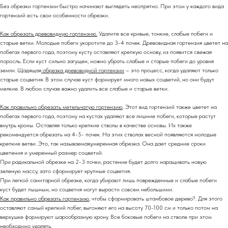
Без обрезки гортензии быстро начинают выглядеть неопрятно. При этом у каждого вида
гортензий есть свои особенности обрезки.
Как обрезать древовидную гортензию.
Удалите все кривые, тонкие, слабые побеги и
старые ветки. Молодые побеги укоротите до 3-4 почек. Древовидная гортензия цветет на
побегах первого года, поэтому кусту оставляют крепкую основу, из появится свежая
поросль. Если куст сильно загущен, можно убрать слабые и старые побеги до уровня
земли. Щадящая
обрезка древовидной гортензии
– это процесс, когда удаляют только
старые соцветия. В этом случае куст формирует много новых соцветий, но они будут
мелкие. В любом случае важно удалить все слабые и старые ветки.
Как правильно обрезать метельчатую гортензию
. Этот вид гортензий также цветет на
побегах первого года, поэтому на кустах удаляют все лишние побеги, которые растут
внутрь кроны. Оставляя только крепкие стволы в качестве основы. Их также
рекомендуется обрезать на 4-5- почек. На этих стволах весной появляются молодые
крепкие ветви. Это, так называемая,умеренная обрезка. Она дает средние сроки
цветения и умеренный размер соцветий.
При радикальной обрезке на 2-3 почки, растение будет долго наращивать новую
зеленую массу, зато сформирует крупные соцветия.
При легкой санитарной обрезке, когда убирают лишь поврежденные и слабые побеги
куст будет пышным, но соцветия могут вырасти совсем небольшими.
Как правильно обрезать гортензию
, чтобы сформировать штамбовое дерево?. Для этого
оставляют самый крепкий побег, выгоняют его на высоту 70-100 см и только потом на
верхушке формируют шарообразную крону. Все боковые побеги на стволе при этом
необходимо удалять.