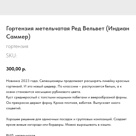
Гортензия метельчатая Ред Вельвет (Индиан
Саммер)
гортензия
SKU:
300,00
р.
Новинка 2023 года. Селекционеры продолжают расширять линейку красных
гортензий. И это новый шедевр. По классике – распускается белым, а к
осени становится насыщено рубинового цвета.
Куст среднерослый с толстыми мощными побегами и веерообразной формы.
Он прекрасно держит форму. Крона плотная, взбитая. Выпускает много
соцветий.
Хорошее решение для одиночных посадок и групповых композиций. Создает
яркие живые изгороди или бордюры. Можно выращивать в кашпо.
ВИД: метельчатая