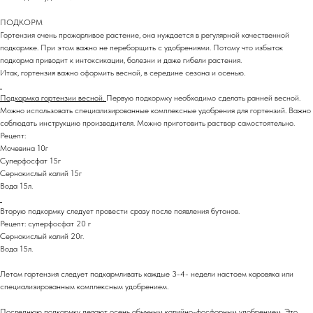
ПОДКОРМ
Гортензия очень прожорливое растение, она нуждается в регулярной качественной
подкормке. При этом важно не переборщить с удобрениями. Потому что избыток
подкорма приводит к интоксикации, болезни и даже гибели растения.
Итак, гортензия важно оформить весной, в середине сезона и осенью.
Подкормка гортензии весной.
Первую подкормку необходимо сделать ранней весной.
Можно использовать специализированные комплексные удобрения для гортензий. Важно
соблюдать инструкцию производителя. Можно приготовить раствор самостоятельно.
Рецепт:
Мочевина 10г
Суперфосфат 15г
Сернокислый калий 15г
Вода 15л.
Вторую подкормку следует провести сразу после появления бутонов.
Рецепт: суперфосфат 20 г
Сернокислый калий 20г.
Вода 15л.
Летом гортензия следует подкармливать каждые 3-4- недели настоем коровяка или
специализированным комплексным удобрением.
Последнюю подкормку делают осень обычным калийно-фосфорным удобрением. Это