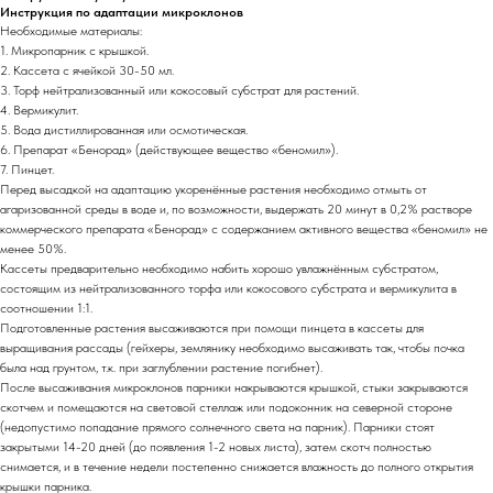
Инструкция по адаптации микроклонов
Необходимые материалы:
1. Микропарник с крышкой.
2. Кассета с ячейкой 30-50 мл.
3. Торф нейтрализованный или кокосовый субстрат для растений.
4. Вермикулит.
5. Вода дистиллированная или осмотическая.
6. Препарат «Бенорад» (действующее вещество «беномил»).
7. Пинцет.
Перед высадкой на адаптацию укоренённые растения необходимо отмыть от
агаризованной среды в воде и, по возможности, выдержать 20 минут в 0,2% растворе
коммерческого препарата «Бенорад» с содержанием активного вещества «беномил» не
менее 50%.
Кассеты предварительно необходимо набить хорошо увлажнённым субстратом,
состоящим из нейтрализованного торфа или кокосового субстрата и вермикулита в
соотношении 1:1.
Подготовленные растения высаживаются при помощи пинцета в кассеты для
выращивания рассады (гейхеры, землянику необходимо высаживать так, чтобы почка
была над грунтом, т.к. при заглублении растение погибнет).
После высаживания микроклонов парники накрываются крышкой, стыки закрываются
скотчем и помещаются на световой стеллаж или подоконник на северной стороне
(недопустимо попадание прямого солнечного света на парник). Парники стоят
закрытыми 14-20 дней (до появления 1-2 новых листа), затем скотч полностью
снимается, и в течение недели постепенно снижается влажность до полного открытия
крышки парника.