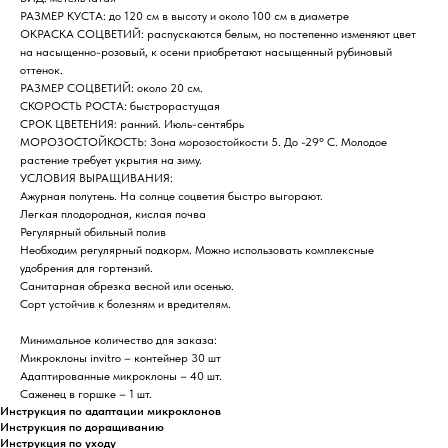
РАЗМЕР КУСТА: до 120 см в высоту и около 100 см в диаметре
ОКРАСКА СОЦВЕТИЙ: распускаются белым, но постепенно изменяют цвет
на насыщенно-розовый, к осени приобретают насыщенный рубиновый
оттенок.
РАЗМЕР СОЦВЕТИЙ: около 20 см.
СКОРОСТЬ РОСТА: быстрорастущая
СРОК ЦВЕТЕНИЯ: ранний. Июль-сентябрь
МОРОЗОСТОЙКОСТЬ: Зона морозостойкости 5. До -29° C. Молодое
растение требует укрытия на зиму.
УСЛОВИЯ ВЫРАЩИВАНИЯ:
Ажурная полутень. На солнце соцветия быстро выгорают.
Легкая плодородная, кислая почва
Регулярный обильный полив
Необходим регулярный подкорм. Можно использовать комплексные
удобрения для гортензий.
Санитарная обрезка весной или осенью.
Сорт устойчив к болезням и вредителям.
Минимальное количество для заказа:
Микроклоны invitro – контейнер 30 шт
Адаптированные микроклоны – 40 шт.
Саженец в горшке – 1 шт.
Инструкция по адаптации микроклонов
Инструкция по доращиванию
Инструкция по уходу