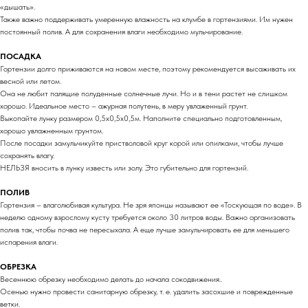
«дышать».
Также важно поддерживать умеренную влажность на клумбе в гортензиями. Им нужен
постоянный полив. А для сохранения влаги необходимо мульчирование.
ПОСАДКА
Гортензии долго приживаются на новом месте, поэтому рекомендуется высаживать их
весной или летом.
Она не любит палящие полуденные солнечные лучи. Но и в тени растет не слишком
хорошо. Идеальное место – ажурная полутень, в меру увлаженный грунт.
Выкопайте лунку размером 0,5х0,5х0,5м. Наполните специально подготовленным,
хорошо увлажненным грунтом.
После посадки замульчикуйте пристволовой круг корой или опилками, чтобы лучше
сохранять влагу.
НЕЛЬЗЯ вносить в лунку известь или золу. Это губительно для гортензий.
ПОЛИВ
Гортензия – влаголюбивая культура. Не зря японцы называют ее «Тоскующая по воде». В
неделю одному взрослому кусту требуется около 30 литров воды. Важно организовать
полив так, чтобы почва не пересыхала. А еще лучше замульчировать ее для меньшего
испарения влаги.
ОБРЕЗКА
Весеннюю обрезку необходимо делать до начала сокодвижения..
Осенью нужно провести санитарную обрезку, т. е. удалить засохшие и поврежденные
ветки.