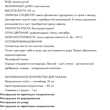
ВИД: метельчатый
ЖИЗНЕННЫЙ ЦИКЛ: многолетник
ВЫСОТА КУСТА: 85 см
ОКРАСКА СОЦВЕТИЙ: цветы фиолетово-пурпурные, от края к центру
расчерчены тонкой серо-серебристой штриховкой. К осени штриховка
размывается и куст приобретает думку седины.
СКОРОСТЬ РОСТА: быстрорастущий
СРОК ЦВЕТЕНИЯ: среднепоздний. Июль-сентябрь
МОРОЗОСТОЙКОСТЬ: Зона морозостойкости 4. До -34° C.
УСЛОВИЯ ВЫРАЩИВАНИЯ:
Солнечные места или легкая полутень.
Плохо чувствует себя в зоне, где застаивается вода. Важно обеспечить
хороший дренаж.
Регулярный полив.
Хорошо отзывается на подкорм. Весной - азот, летом - органические
удобрения, осенью - минеральный комплекс.
МИНИМАЛЬНОЕ КОЛИЧЕСТВО ДЛЯ ЗАКАЗА:
Микроклоны invitro – контейнер 30 шт
Адаптированные микроклоны – 40 шт.
Саженец в горшке – 1 шт.
Инструкция по адаптации микроклонов
Инструкция по доращиванию
Инструкция по уходу
Инструкция по адаптации микроклонов