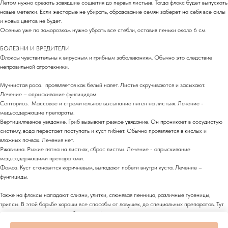
Летом нужно срезать завядшие соцветия до первых листьев. Тогда флокс будет выпускать
новые метелки. Если жестарые не убирать, образование семян заберет на себя все силы
и новых цветов не будет.
Осенью уже по заморозкам нужно убрать все стебли, оставив пеньки около 6 см.
БОЛЕЗНИ И ВРЕДИТЕЛИ
Флоксы чувствительны к вирусным и грибным заболеваниям. Обычно это следствие
неправильной агротехники.
Мучнистая роса. проявляется как белый налет. Листья скручиваются и засыхают.
Лечение – опрыскивание фунгицидом.
Септориоз. Массовое и стремительное высыпание пятен на листьях. Лечение -
медьсодержащие препараты.
Вертициллезное увядание. Гриб вызывает резкое увядание. Он проникает в сосудистую
систему, вода перестает поступать и куст гибнет. Обычно проявляется в кислых и
влажных почвах. Лечения нет.
Ржавчина. Рыжие пятна на листьях, сброс листвы. Лечение - опрыскивание
медьсодержащими препаратами.
Фомоз. Куст становится коричневым, выпадают побеги внутри куста. Лечение –
фунгициды.
Также на флоксы нападают слизни, улитки, слюнявая пенница, различные гусеницы,
трипсы. В этой борьбе хороши все способы от ловушек, до специальных препаратов. Тут
тило у вас в саду зоопарк, либо кратота!