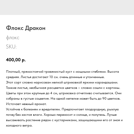
Флокс Дракон
флокс
SKU:
400,00
р.
Плотный, прямостоячий травянистый куст с мощными стеблями. Высота
средняя. Листья достигают 10 см. очень длинные и утонченные.
Этот сорт словно нарисован мелкой штриховкой яркими карандашами.
Тонкие листья, необычная расцветка цветков – словно сошли с картины.
Цветы при этом крупные до 4 см, штриховка отчетливо считывается. Они
собраны в густые соцветия. На одной метелке может быть до 90 цветков.
Источает нежный аромат.
Устойчив к болезням и вредителям. Предпочитает плодородную, рыхлую
почву без застоя влаги. Хорошо переносит и солнце, и полутень. Лучше
высаживать растение рядом с кустарниками, защищающими его от зноя и
холодного ветра.