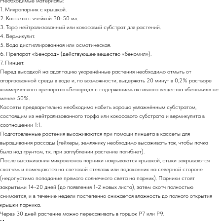
Необходимые материалы:
1. Микропарник с крышкой.
2. Кассета с ячейкой 30-50 мл.
3. Торф нейтрализованный или кокосовый субстрат для растений.
4. Вермикулит.
5. Вода дистиллированная или осмотическая.
6. Препарат «Бенорад» (действующее вещество «беномил»).
7. Пинцет.
Перед высадкой на адаптацию укоренённые растения необходимо отмыть от
агаризованной среды в воде и, по возможности, выдержать 20 минут в 0,2% растворе
коммерческого препарата «Бенорад» с содержанием активного вещества «беномил» не
менее 50%.
Кассеты предварительно необходимо набить хорошо увлажнённым субстратом,
состоящим из нейтрализованного торфа или кокосового субстрата и вермикулита в
соотношении 1:1.
Подготовленные растения высаживаются при помощи пинцета в кассеты для
выращивания рассады (гейхеры, землянику необходимо высаживать так, чтобы почка
была над грунтом, т.к. при заглублении растение погибнет).
После высаживания микроклонов парники накрываются крышкой, стыки закрываются
скотчем и помещаются на световой стеллаж или подоконник на северной стороне
(недопустимо попадание прямого солнечного света на парник). Парники стоят
закрытыми 14-20 дней (до появления 1-2 новых листа), затем скотч полностью
снимается, и в течение недели постепенно снижается влажность до полного открытия
крышки парника.
Через 30 дней растение можно пересаживать в горшок Р7 или Р9.