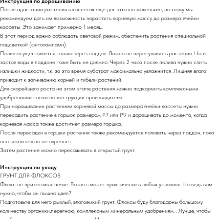
Инструкция по доращиванию
После адаптации растения в кассетах еще достаточно маленькие, поэтому мы
рекомендуем дать им возможность нарастить корневую массу до размера ячейки
кассеты. Это занимает примерно 1 месяц.
В этот период важно соблюдать световой режим, обеспечить растения специальной
подсветкой (фитолампами).
Полив осуществляется только через поддон. Важно не пересушивать растения. Но и
застоя воды в поддоне тоже быть не должно. Через 2 часа после полива нужно слить
излишки жидкости, т.к. за это время субстрат максимально увлажнится. Лишняя влага
приводит к загниванию корней и гибели растений.
Для скорейшего роста на этом этапе растения можно подкормить комплексными
удобрениями согласно инструкции производителя.
При наращивании растением корневой массы до размера ячейки кассеты нужно
пересадить растение в горшок размером Р7 или Р9 и доращивать до момента, когда
корневая масса также достигнет размера горшка.
После пересадки в горшки растения также рекомендуется поливать через поддон, пока
оно значительно не окрепнет.
Затем растение можно пересаживать в открытый грунт.
Инструкция по уходу
ГРУНТ ДЛЯ ФЛОКСОВ
Флокс не прихотлив к почве. Выжить может практически в любых условиях. Но ведь вам
нужно, чтобы он пышно цвел?
Подготовьте для него рыхлый, влагоемкий грунт. Флоксы буду благодарны большому
количеству органики,перегною, комплексным минеральным удобрениям. . Лучше, чтобы