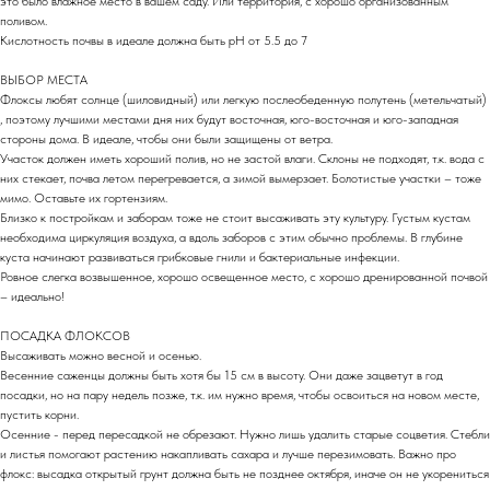
это было влажное место в вашем саду. Или территория, с хорошо организованным
поливом.
Кислотность почвы в идеале должна быть pH от 5.5 до 7
ВЫБОР МЕСТА
Флоксы любят солнце (шиловидный) или легкую послеобеденную полутень (метельчатый)
, поэтому лучшими местами дня них будут восточная, юго-восточная и юго-западная
стороны дома. В идеале, чтобы они были защищены от ветра.
Участок должен иметь хороший полив, но не застой влаги. Склоны не подходят, т.к. вода с
них стекает, почва летом перегревается, а зимой вымерзает. Болотистые участки – тоже
мимо. Оставьте их гортензиям.
Близко к постройкам и заборам тоже не стоит высаживать эту культуру. Густым кустам
необходима циркуляция воздуха, а вдоль заборов с этим обычно проблемы. В глубине
куста начинают развиваться грибковые гнили и бактериальные инфекции.
Ровное слегка возвышенное, хорошо освещенное место, с хорошо дренированной почвой
– идеально!
ПОСАДКА ФЛОКСОВ
Высаживать можно весной и осенью.
Весенние саженцы должны быть хотя бы 15 см в высоту. Они даже зацветут в год
посадки, но на пару недель позже, т.к. им нужно время, чтобы освоиться на новом месте,
пустить корни.
Осенние - перед пересадкой не обрезают. Нужно лишь удалить старые соцветия. Стебли
и листья помогают растению накапливать сахара и лучше перезимовать. Важно про
флокс: высадка открытый грунт должна быть не позднее октября, иначе он не укорениться