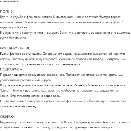
и вымерзнет.
ПОЛИВ
Грунт на клумбе с флоксами должен быть влажным. Иначе растение быстро теряет
листюя и цветы. Полив традиционно необходимо осуществлять вечером или утром. 2
ведра воды на 1 кв. м.
Не нужно лить сверху на лист – выгорит. Зато нужно поливать осенью, если она выдалась
сухая, без дождей.
МУЛЬЧИРОВАНИЕ
Кусты флоксов растут вширь. Со временем середи оказывается выдавленной корнями
наружу. Поэтому их важно мульчировать скошенной травой или торфом (нейтральным).
Это помогает сохранить влагу и спасти от вымерзания.
ПОДКОРМКА
Первая подкормка сразу после схода снега. Поливаем комплексными минеральными
удобрениями, рыхлим и мульчируем.
Вторая - в конце мая. Тут годится органика и азот. Можно добавить золу и гумат калия.
Третья – ближе к цветению. Комплексные удобрения с повышенным содержанием
калия. 10гр сульфата калия на ведро воды.
После цветения. Поддержите кусты калийно-фосфорным удобрение, пусть готовятся к
зимовке и новому сезону.
ОБРЕЗКА
Крупные кусты можно подвязать на высоте 40 см. Так будет красивее. А вот часто делить
и пересаживать их не стоит, они домоседы часты переезды изматывают куст.