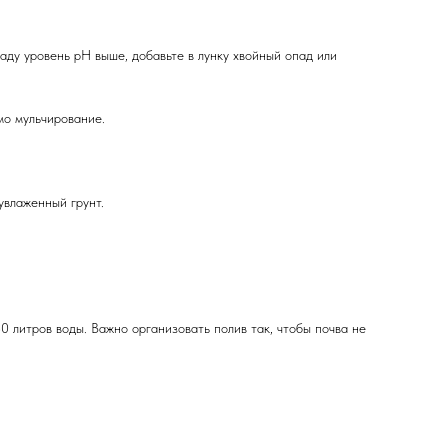
аду уровень pH выше, добавьте в лунку хвойный опад или
мо мульчирование.
увлаженный грунт.
0 литров воды. Важно организовать полив так, чтобы почва не