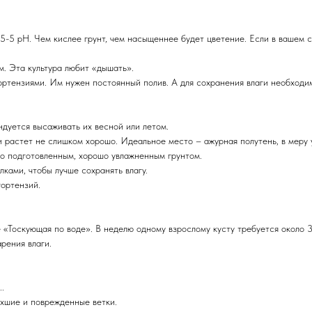
5-5 pH. Чем кислее грунт, чем насыщеннее будет цветение. Если в вашем с
м. Эта культура любит «дышать».
ортензиями. Им нужен постоянный полив. А для сохранения влаги необходи
дуется высаживать их весной или летом.
 растет не слишком хорошо. Идеальное место – ажурная полутень, в меру 
о подготовленным, хорошо увлажненным грунтом.
ками, чтобы лучше сохранять влагу.
гортензий.
 «Тоскующая по воде». В неделю одному взрослому кусту требуется около 3
рения влаги.
..
охшие и поврежденные ветки.