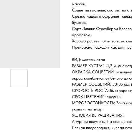
массой.
Соцветия плотные, состоят из ст
Срезка надолго сохраняет свеж
букетов.
Сорт Ливинг Строуберри Блоссо
ароматом.
Хорошо растет почти во всех кли
Прекрасно подходит как для гру
ВИД: метельчатая
РАЗМЕР КУСТА: 1 -1,2 м. диамет
ОКРАСКА СОЦВЕТИЙ: основным цв
окрас колеблется от белого до с
РАЗМЕР СОЦВЕТИЙ: 30-35 см. Д
СКОРОСТЬ РОСТА: быстрораст
СРОК ЦВЕТЕНИЯ: средний
МОРОЗОСТОЙКОСТЬ: Зона морозо
укрытия на зиму.
УСЛОВИЯ ВЫРАЩИВАНИЯ:
Ажурная полутень. На солнце со
Легкая плодородная, кислая поч