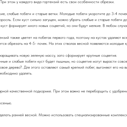
При этом у каждого вида гортензий есть свои особенности обрезки.
кие, слабые побеги и старые ветки. Молодые побеги укоротите до 3-4 почек
поросль. Если куст сильно загущен, можно убрать слабые и старые побеги д
 куст формирует много новых соцветий, но они будут мелкие. В любом случа
тензий также цветет на побегах первого года, поэтому на кустах удаляют в
ется обрезать на 4-5- почек. На этих стволах весной появляются молодые к
наращивать новую зеленую массу, зато сформирует крупные соцветия.
нные и слабые побеги куст будет пышным, но соцветия могут вырасти совс
овое дерево?. Для этого оставляют самый крепкий побег, выгоняют его на 
еобходимо удалять.
лярной качественной подкормке. При этом важно не переборщить с удобрен
осенью.
делать ранней весной. Можно использовать специализированные комплексн