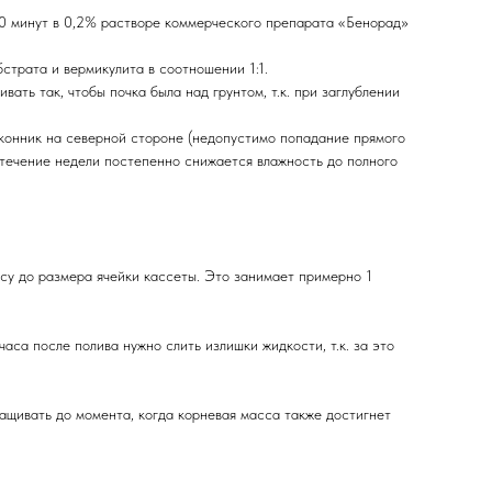
20 минут в 0,2% растворе коммерческого препарата «Бенорад»
трата и вермикулита в соотношении 1:1.
ть так, чтобы почка была над грунтом, т.к. при заглублении
конник на северной стороне (недопустимо попадание прямого
в течение недели постепенно снижается влажность до полного
су до размера ячейки кассеты. Это занимает примерно 1
аса после полива нужно слить излишки жидкости, т.к. за это
щивать до момента, когда корневая масса также достигнет