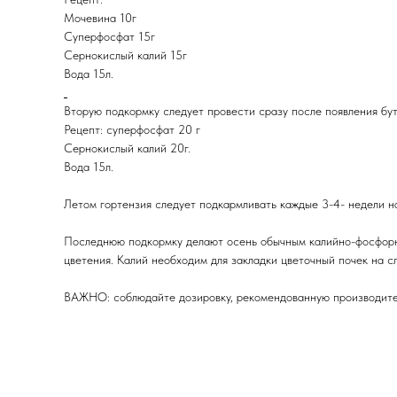
Мочевина 10г
Суперфосфат 15г
Сернокислый калий 15г
Вода 15л.
Вторую подкормку следует провести сразу после появления бут
Рецепт: суперфосфат 20 г
Сернокислый калий 20г.
Вода 15л.
Летом гортензия следует подкармливать каждые 3-4- недели 
Последнюю подкормку делают осень обычным калийно-фосфорны
цветения. Калий необходим для закладки цветочный почек на 
ВАЖНО: соблюдайте дозировку, рекомендованную производите