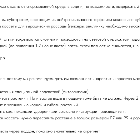
мо отмыть от агаризованной среды в воде и, по возможности, выдержать 
м субстратом, состоящим из нейтрализованного торфа или кокосового субс
ассеты для выращивания рассады (гейхеры, землянику необходимо высажива
, стыки закрываются скотчем и помещаются на световой стеллаж или подо
дней (до появления 1-2 новых листа), затем скотч полностью снимается, и 
или Р9.
ие, поэтому мы рекомендуем дать им возможность нарастить корневую мас
астения специальной подсветкой (фитолампами).
ать растения. Но и застоя воды в поддоне тоже быть не должно. Через 2 ч
т к загниванию корней и гибели растений.
ить комплексными удобрениями согласно инструкции производителя.
и кассеты нужно пересадить растение в горшок размером Р7 или Р9 и дора
ать через поддон, пока оно значительно не окрепнет.