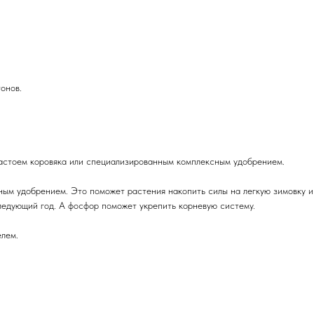
онов.
настоем коровяка или специализированным комплексным удобрением.
м удобрением. Это поможет растения накопить силы на легкую зимовку и
следующий год. А фосфор поможет укрепить корневую систему.
лем.