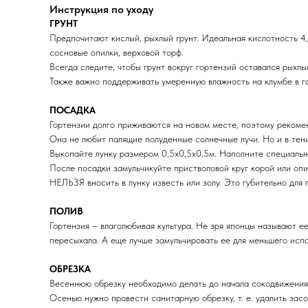
Инструкция по уходу
ГРУНТ
Предпочитают кислый, рыхлый грунт. Идеальная кислотность 4,
сосновые опилки, верховой торф.
Всегда следите, чтобы грунт вокруг гортензий оставался рыхлы
Также важно поддерживать умеренную влажность на клумбе в г
ПОСАДКА
Гортензии долго приживаются на новом месте, поэтому рекомен
Она не любит палящие полуденные солнечные лучи. Но и в тени
Выкопайте лунку размером 0,5х0,5х0,5м. Наполните специальн
После посадки замульчикуйте пристволовой круг корой или опил
НЕЛЬЗЯ вносить в лунку известь или золу. Это губительно для 
ПОЛИВ
Гортензия – влаголюбивая культура. Не зря японцы называют ее
пересыхала. А еще лучше замульчировать ее для меньшего испа
ОБРЕЗКА
Весеннюю обрезку необходимо делать до начала сокодвижения
Осенью нужно провести санитарную обрезку, т. е. удалить зас