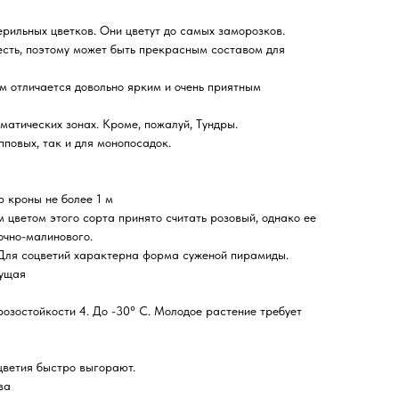
ерильных цветков. Они цветут до самых заморозков.
есть, поэтому может быть прекрасным составом для
м отличается довольно ярким и очень приятным
матических зонах. Кроме, пожалуй, Тундры.
пповых, так и для монопосадок.
р кроны не более 1 м
етом этого сорта принято считать розовый, однако ее
очно-малинового.
ля соцветий характерна форма суженой пирамиды.
ущая
стойкости 4. До -30° C. Молодое растение требует
цветия быстро выгорают.
ва