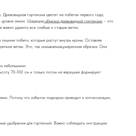
. Древовидная гортензия цветет на побегах первого года,
о уровня земли. Щадящая
обрезка древовидной гортензии
– это
е важно удалить все слабые и старые ветки.
се лишние побеги, которые растут внутрь кроны. Оставляя
репкие ветви. Это, так называемая,умеренная обрезка. Она
ем небольшими.
высоту 70-100 см и только потом на верхушке формируют
иями. Потому что избыток подкорма приводит к интоксикации,
ые удобрения для гортензий. Важно соблюдать инструкцию