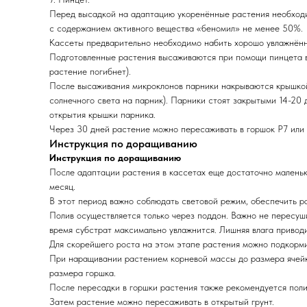
Перед высадкой на адаптацию укоренённые растения необходи
с содержанием активного вещества «беномил» не менее 50%.
Кассеты предварительно необходимо набить хорошо увлажнённы
Подготовленные растения высаживаются при помощи пинцета в к
растение погибнет).
После высаживания микроклонов парники накрываются крышкой
солнечного света на парник). Парники стоят закрытыми 14-20 
открытия крышки парника.
Через 30 дней растение можно пересаживать в горшок Р7 
Инструкция по доращиванию
Инструкция по доращиванию
После адаптации растения в кассетах еще достаточно маленьк
месяц.
В этот период важно соблюдать световой режим, обеспечить р
Полив осуществляется только через поддон. Важно не пересушив
время субстрат максимально увлажнится. Лишняя влага приводи
Для скорейшего роста на этом этапе растения можно подкорм
При наращивании растением корневой массы до размера ячейк
размера горшка.
После пересадки в горшки растения также рекомендуется полив
Затем растение можно пересаживать в открытый грунт.