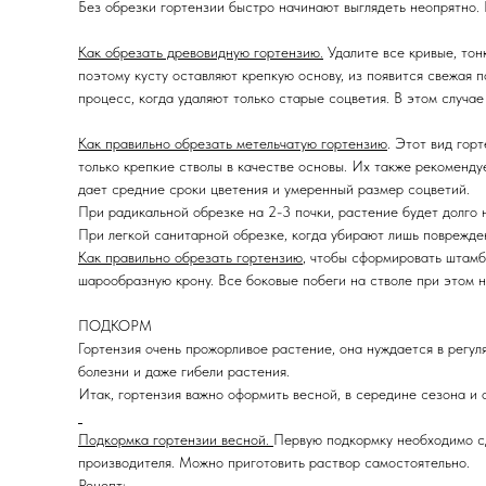
Без обрезки гортензии быстро начинают выглядеть неопрятно. 
Как обрезать древовидную гортензию.
Удалите все кривые, тон
поэтому кусту оставляют крепкую основу, из появится свежая 
процесс, когда удаляют только старые соцветия. В этом случае
Как правильно обрезать метельчатую гортензию
. Этот вид гор
только крепкие стволы в качестве основы. Их также рекоменду
дает средние сроки цветения и умеренный размер соцветий.
При радикальной обрезке на 2-3 почки, растение будет долго 
При легкой санитарной обрезке, когда убирают лишь поврежде
Как правильно обрезать гортензию
, чтобы сформировать штамб
шарообразную крону. Все боковые побеги на стволе при этом н
ПОДКОРМ
Гортензия очень прожорливое растение, она нуждается в регу
болезни и даже гибели растения.
Итак, гортензия важно оформить весной, в середине сезона и 
Подкормка гортензии весной.
Первую подкормку необходимо с
производителя. Можно приготовить раствор самостоятельно.
Рецепт: