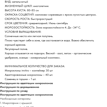
ВИД: метельчатый
ЖИЗНЕННЫЙ ЦИКЛ: многолетник
ВЫСОТА КУСТА: 80-85 см
ОКРАСКА СОЦВЕТИЙ: малиново-сиреневые с ярким лучистым центром.
СКОРОСТЬ РОСТА: быстрорастущий
СРОК ЦВЕТЕНИЯ: среднепоздний. Июнь-сентябрь
МОРОЗОСТОЙКОСТЬ: Зона морозостойкости 4. До -34° C.
УСЛОВИЯ ВЫРАЩИВАНИЯ:
Солнечные места или легкая полутень.
Плохо чувствует себя в зоне, где застаивается вода. Важно обеспечить
хороший дренаж.
Регулярный полив.
Хорошо отзывается на подкорм. Весной - азот, летом - органические
удобрения, осенью - минеральный комплекс.
МИНИМАЛЬНОЕ КОЛИЧЕСТВО ДЛЯ ЗАКАЗА:
Микроклоны invitro – контейнер 30 шт
Адаптированные микроклоны – 40 шт.
Саженец в горшке – 1 шт.
Инструкция по адаптации микроклонов
Инструкция по доращиванию
Инструкция по уходу
Инструкция по адаптации микроклонов
Необходимые материалы:
1. Микропарник с крышкой.