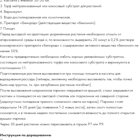
2. Кассета с ячейкой 30-50 мл.
3. Торф нейтрализованный или кокосовый субстрат для растений.
4. Вермикулит.
5. Вода дистиллированная или осмотическая.
6. Препарат «Бенорад» (действующее вещество «беномил»).
7. Пинцет.
Перед высадкой на адаптацию укоренённые растения необходимо отмыть от
агаризованной среды в воде и, по возможности, выдержать 20 минут в 0,2% растворе
коммерческого препарата «Бенорад» с содержанием активного вещества «беномил» не
менее 50%.
Кассеты предварительно необходимо набить хорошо увлажнённым субстратом,
состоящим из нейтрализованного торфа или кокосового субстрата и вермикулита в
соотношении 1:1.
Подготовленные растения высаживаются при помощи пинцета в кассеты для
выращивания рассады (гейхеры, землянику необходимо высаживать так, чтобы почка
была над грунтом, т.к. при заглублении растение погибнет).
После высаживания микроклонов парники накрываются крышкой, стыки закрываются
скотчем и помещаются на световой стеллаж или подоконник на северной стороне
(недопустимо попадание прямого солнечного света на парник). Парники стоят
закрытыми 14-20 дней (до появления 1-2 новых листа), затем скотч полностью
снимается, и в течение недели постепенно снижается влажность до полного открытия
крышки парника.
Через 30 дней растение можно пересаживать в горшок Р7 или Р9.
Инструкция по доращиванию