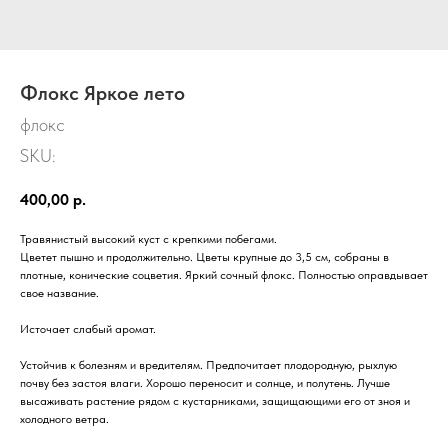
Флокс Яркое лето
флокс
SKU:
400,00
р.
Травянистый высокий куст с крепкими побегами.
Цветет пышно и продолжительно. Цветы крупные до 3,5 см, собраны в
плотные, конические соцветия. Яркий сочный флокс. Полностью оправдывает
свое название.
Источает слабый аромат.
Устойчив к болезням и вредителям. Предпочитает плодородную, рыхлую
почву без застоя влаги. Хорошо переносит и солнце, и полутень. Лучше
высаживать растение рядом с кустарниками, защищающими его от зноя и
холодного ветра.