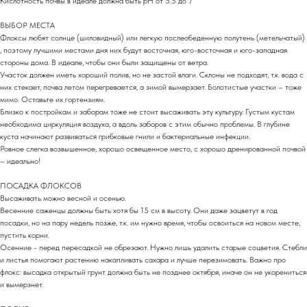
Кислотность почвы в идеале должна быть pH от 5.5 до 7
ВЫБОР МЕСТА
Флоксы любят солнце (шиловидный) или легкую послеобеденную полутень (метельчатый)
, поэтому лучшими местами дня них будут восточная, юго-восточная и юго-западная
стороны дома. В идеале, чтобы они были защищены от ветра.
Участок должен иметь хороший полив, но не застой влаги. Склоны не подходят, т.к. вода с
них стекает, почва летом перегревается, а зимой вымерзает. Болотистые участки – тоже
мимо. Оставьте их гортензиям.
Близко к постройкам и заборам тоже не стоит высаживать эту культуру. Густым кустам
необходима циркуляция воздуха, а вдоль заборов с этим обычно проблемы. В глубине
куста начинают развиваться грибковые гнили и бактериальные инфекции.
Ровное слегка возвышенное, хорошо освещенное место, с хорошо дренированной почвой
– идеально!
ПОСАДКА ФЛОКСОВ
Высаживать можно весной и осенью.
Весенние саженцы должны быть хотя бы 15 см в высоту. Они даже зацветут в год
посадки, но на пару недель позже, т.к. им нужно время, чтобы освоиться на новом месте,
пустить корни.
Осенние - перед пересадкой не обрезают. Нужно лишь удалить старые соцветия. Стебли
и листья помогают растению накапливать сахара и лучше перезимовать. Важно про
флокс: высадка открытый грунт должна быть не позднее октября, иначе он не укорениться
и вымерзнет.