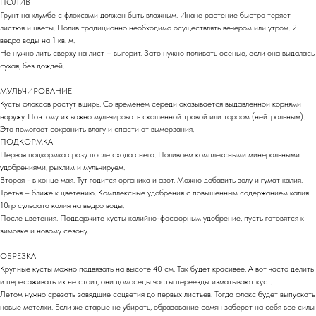
ПОЛИВ
Грунт на клумбе с флоксами должен быть влажным. Иначе растение быстро теряет
листюя и цветы. Полив традиционно необходимо осуществлять вечером или утром. 2
ведра воды на 1 кв. м.
Не нужно лить сверху на лист – выгорит. Зато нужно поливать осенью, если она выдалась
сухая, без дождей.
МУЛЬЧИРОВАНИЕ
Кусты флоксов растут вширь. Со временем середи оказывается выдавленной корнями
наружу. Поэтому их важно мульчировать скошенной травой или торфом (нейтральным).
Это помогает сохранить влагу и спасти от вымерзания.
ПОДКОРМКА
Первая подкормка сразу после схода снега. Поливаем комплексными минеральными
удобрениями, рыхлим и мульчируем.
Вторая - в конце мая. Тут годится органика и азот. Можно добавить золу и гумат калия.
Третья – ближе к цветению. Комплексные удобрения с повышенным содержанием калия.
10гр сульфата калия на ведро воды.
После цветения. Поддержите кусты калийно-фосфорным удобрение, пусть готовятся к
зимовке и новому сезону.
ОБРЕЗКА
Крупные кусты можно подвязать на высоте 40 см. Так будет красивее. А вот часто делить
и пересаживать их не стоит, они домоседы часты переезды изматывают куст.
Летом нужно срезать завядшие соцветия до первых листьев. Тогда флокс будет выпускать
новые метелки. Если же старые не убирать, образование семян заберет на себя все силы