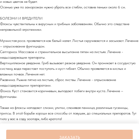
и новых цветов не будет.
Осенью уже по заморозкам нужно убрать все стебли, оставив пеньки около 6 см.
БОЛЕЗНИ И ВРЕДИТЕЛИ
Флоксы чувствительны к вирусным и грибным заболеваниям. Обычно это следствие
неправильной агротехники.
Мучнистая роса. проявляется как белый налет. Листья скручиваются и засыхают. Лечение
– опрыскивание фунгицидом.
Септориоз. Массовое и стремительное высыпание пятен на листьях. Лечение -
медьсодержащие препараты.
Вертициллезное увядание. Гриб вызывает резкое увядание. Он проникает в сосудистую
систему, вода перестает поступать и куст гибнет. Обычно проявляется в кислых и
влажных почвах. Лечения нет.
Ржавчина. Рыжие пятна на листьях, сброс листвы. Лечение - опрыскивание
медьсодержащими препаратами.
Фомоз. Куст становится коричневым, выпадают побеги внутри куста. Лечение –
фунгициды.
Также на флоксы нападают слизни, улитки, слюнявая пенница, различные гусеницы,
трипсы. В этой борьбе хороши все способы от ловушек, до специальных препаратов. Тут
тило у вас в саду зоопарк, либо кратота!
ЗАКАЗАТЬ