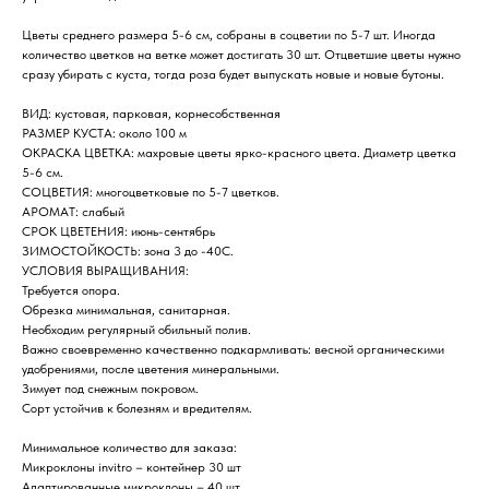
Цветы среднего размера 5-6 см, собраны в соцветии по 5-7 шт. Иногда
количество цветков на ветке может достигать 30 шт. Отцветшие цветы нужно
сразу убирать с куста, тогда роза будет выпускать новые и новые бутоны.
ВИД: кустовая, парковая, корнесобственная
РАЗМЕР КУСТА: около 100 м
ОКРАСКА ЦВЕТКА: махровые цветы ярко-красного цвета. Диаметр цветка
5-6 см.
СОЦВЕТИЯ: многоцветковые по 5-7 цветков.
АРОМАТ: слабый
СРОК ЦВЕТЕНИЯ: июнь-сентябрь
ЗИМОСТОЙКОСТЬ: зона 3 до -40С.
УСЛОВИЯ ВЫРАЩИВАНИЯ:
Требуется опора.
Обрезка минимальная, санитарная.
Необходим регулярный обильный полив.
Важно своевременно качественно подкармливать: весной органическими
удобрениями, после цветения минеральными.
Зимует под снежным покровом.
Сорт устойчив к болезням и вредителям.
Минимальное количество для заказа:
Микроклоны invitro – контейнер 30 шт
Адаптированные микроклоны – 40 шт.