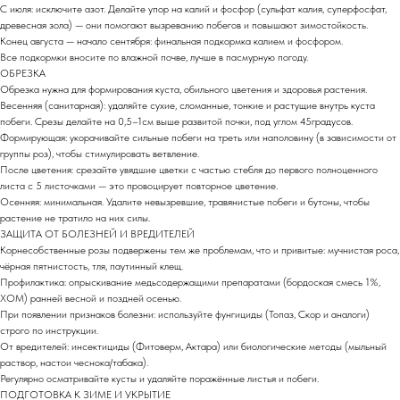
С июля: исключите азот. Делайте упор на калий и фосфор (сульфат калия, суперфосфат,
древесная зола) — они помогают вызреванию побегов и повышают зимостойкость.
Конец августа — начало сентября: финальная подкормка калием и фосфором.
Все подкормки вносите по влажной почве, лучше в пасмурную погоду.
ОБРЕЗКА
Обрезка нужна для формирования куста, обильного цветения и здоровья растения.
Весенняя (санитарная): удаляйте сухие, сломанные, тонкие и растущие внутрь куста
побеги. Срезы делайте на 0,5–1см выше развитой почки, под углом 45градусов.
Формирующая: укорачивайте сильные побеги на треть или наполовину (в зависимости от
группы роз), чтобы стимулировать ветвление.
После цветения: срезайте увядшие цветки с частью стебля до первого полноценного
листа с 5 листочками — это провоцирует повторное цветение.
Осенняя: минимальная. Удалите невызревшие, травянистые побеги и бутоны, чтобы
растение не тратило на них силы.
ЗАЩИТА ОТ БОЛЕЗНЕЙ И ВРЕДИТЕЛЕЙ
Корнесобственные розы подвержены тем же проблемам, что и привитые: мучнистая роса,
чёрная пятнистость, тля, паутинный клещ.
Профилактика: опрыскивание медьсодержащими препаратами (бордоская смесь 1%,
ХОМ) ранней весной и поздней осенью.
При появлении признаков болезни: используйте фунгициды (Топаз, Скор и аналоги)
строго по инструкции.
От вредителей: инсектициды (Фитоверм, Актара) или биологические методы (мыльный
раствор, настои чеснока/табака).
Регулярно осматривайте кусты и удаляйте поражённые листья и побеги.
ПОДГОТОВКА К ЗИМЕ И УКРЫТИЕ