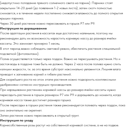
(недопустимо попадание прямого солнечного света на парник). Парники стоят
закрытыми 14-20 дней (до появления 1-2 новых листа), затем скотч полностью
снимается, и в течение недели постепенно снижается влажность до полного открытия
крышки парника.
Через 30 дней растение можно пересаживать в горшок Р7 или Р9.
Инструкция по доращиванию
После адаптации растения в кассетах еще достаточно маленькие, поэтому мы
рекомендуем дать им возможность нарастить корневую массу до размера ячейки
кассеты. Это занимает примерно 1 месяц.
В этот период важно соблюдать световой режим, обеспечить растения специальной
подсветкой (фитолампами).
Полив осуществляется только через поддон. Важно не пересушивать растения. Но и
застоя воды в поддоне тоже быть не должно. Через 2 часа после полива нужно слить
излишки жидкости, т.к. за это время субстрат максимально увлажнится. Лишняя влага
приводит к загниванию корней и гибели растений.
Для скорейшего роста на этом этапе растения можно подкормить комплексными
удобрениями согласно инструкции производителя.
При наращивании растением корневой массы до размера ячейки кассеты нужно
пересадить растение в горшок размером Р7 или Р9 и доращивать до момента, когда
корневая масса также достигнет размера горшка.
После пересадки в горшки растения также рекомендуется поливать через поддон, пока
оно значительно не окрепнет.
Затем растение можно пересаживать в открытый грунт.
Инструкция по уходу
Корнесобственные розы растут на собственной корневой системе, а не на подвое.