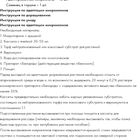
Саженец в горшке – 1 шт.
Инструкция по адаптации микроклонов
Инструкция по доращиванию
Инструкция по уходу
Инструкция по адаптации микроклонов
Необходимые материалы:
1. Микропарник с крышкой.
2. Кассета с ячейкой 30-50 мл.
3. Торф нейтрализованный или кокосовый субстрат для растений.
4. Вермикулит.
5. Вода дистиллированная или осмотическая.
6. Препарат «Бенорад» (действующее вещество «беномил»).
7. Пинцет.
Перед высадкой на адаптацию укоренённые растения необходимо отмыть от
агаризованной среды в воде и, по возможности, выдержать 20 минут в 0,2% растворе
коммерческого препарата «Бенорад» с содержанием активного вещества «беномил» не
менее 50%.
Кассеты предварительно необходимо набить хорошо увлажнённым субстратом,
состоящим из нейтрализованного торфа или кокосового субстрата и вермикулита в
соотношении 1:1.
Подготовленные растения высаживаются при помощи пинцета в кассеты для
выращивания рассады (гейхеры, землянику необходимо высаживать так, чтобы почка
была над грунтом, т.к. при заглублении растение погибнет).
После высаживания микроклонов парники накрываются крышкой, стыки закрываются
скотчем и помещаются на световой стеллаж или подоконник на северной стороне