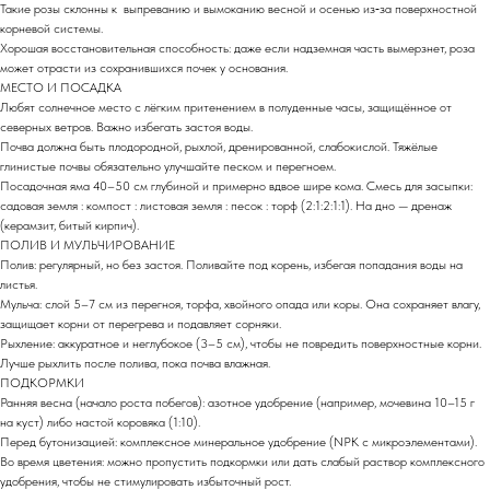
Такие розы склонны к выпреванию и вымоканию весной и осенью из‑за поверхностной
корневой системы.
Хорошая восстановительная способность: даже если надземная часть вымерзнет, роза
может отрасти из сохранившихся почек у основания.
МЕСТО И ПОСАДКА
Любят солнечное место с лёгким притенением в полуденные часы, защищённое от
северных ветров. Важно избегать застоя воды.
Почва должна быть плодородной, рыхлой, дренированной, слабокислой. Тяжёлые
глинистые почвы обязательно улучшайте песком и перегноем.
Посадочная яма 40–50 см глубиной и примерно вдвое шире кома. Смесь для засыпки:
садовая земля : компост : листовая земля : песок : торф (2:1:2:1:1). На дно — дренаж
(керамзит, битый кирпич).
ПОЛИВ И МУЛЬЧИРОВАНИЕ
Полив: регулярный, но без застоя. Поливайте под корень, избегая попадания воды на
листья.
Мульча: слой 5–7 см из перегноя, торфа, хвойного опада или коры. Она сохраняет влагу,
защищает корни от перегрева и подавляет сорняки.
Рыхление: аккуратное и неглубокое (3–5 см), чтобы не повредить поверхностные корни.
Лучше рыхлить после полива, пока почва влажная.
ПОДКОРМКИ
Ранняя весна (начало роста побегов): азотное удобрение (например, мочевина 10–15 г
на куст) либо настой коровяка (1:10).
Перед бутонизацией: комплексное минеральное удобрение (NPK с микроэлементами).
Во время цветения: можно пропустить подкормки или дать слабый раствор комплексного
удобрения, чтобы не стимулировать избыточный рост.