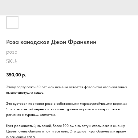
Роза канадская Джон Франклин
роза
SKU:
350,00
р.
Этому сорту почти 50 лет и он все еще остается фаворитом неприхотливых
пышно-цветущих садов.
Это кустовая парковая роза с собственными морозоустойчивыми корнями.
Что позволяет ей переносить самые суровые морозы и произрастать в
регионах с суровым климатом.
Куст раскидистый, высокий, более 100 см в высоту и столько же в ширину.
Цветет очень обильно и почти все лето. Это делает куст объемным и ярким
украшением сада.