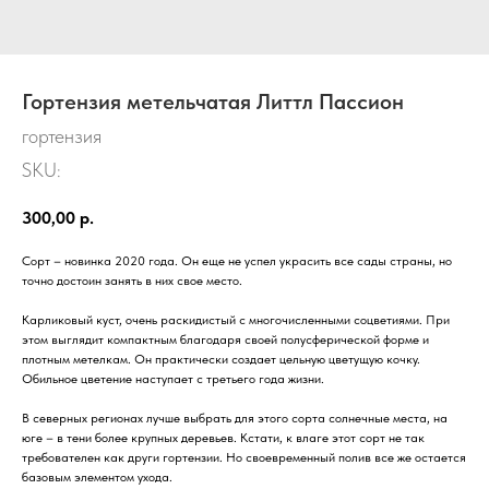
Гортензия метельчатая Литтл Пассион
гортензия
SKU:
300,00
р.
Сорт – новинка 2020 года. Он еще не успел украсить все сады страны, но
точно достоин занять в них свое место.
Карликовый куст, очень раскидистый с многочисленными соцветиями. При
этом выглядит компактным благодаря своей полусферической форме и
плотным метелкам. Он практически создает цельную цветущую кочку.
Обильное цветение наступает с третьего года жизни.
В северных регионах лучше выбрать для этого сорта солнечные места, на
юге – в тени более крупных деревьев. Кстати, к влаге этот сорт не так
требователен как други гортензии. Но своевременный полив все же остается
базовым элементом ухода.