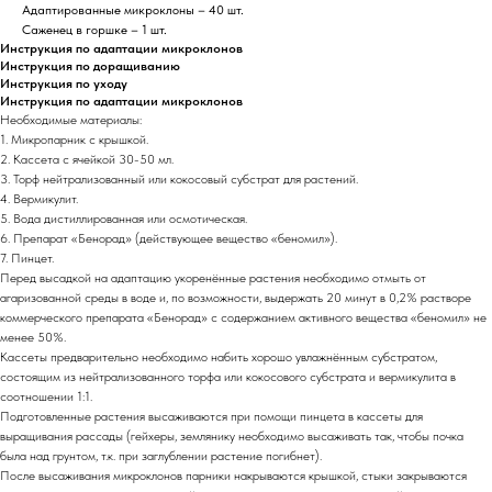
Адаптированные микроклоны – 40 шт.
Саженец в горшке – 1 шт.
Инструкция по адаптации микроклонов
Инструкция по доращиванию
Инструкция по уходу
Инструкция по адаптации микроклонов
Необходимые материалы:
1. Микропарник с крышкой.
2. Кассета с ячейкой 30-50 мл.
3. Торф нейтрализованный или кокосовый субстрат для растений.
4. Вермикулит.
5. Вода дистиллированная или осмотическая.
6. Препарат «Бенорад» (действующее вещество «беномил»).
7. Пинцет.
Перед высадкой на адаптацию укоренённые растения необходимо отмыть от
агаризованной среды в воде и, по возможности, выдержать 20 минут в 0,2% растворе
коммерческого препарата «Бенорад» с содержанием активного вещества «беномил» не
менее 50%.
Кассеты предварительно необходимо набить хорошо увлажнённым субстратом,
состоящим из нейтрализованного торфа или кокосового субстрата и вермикулита в
соотношении 1:1.
Подготовленные растения высаживаются при помощи пинцета в кассеты для
выращивания рассады (гейхеры, землянику необходимо высаживать так, чтобы почка
была над грунтом, т.к. при заглублении растение погибнет).
После высаживания микроклонов парники накрываются крышкой, стыки закрываются