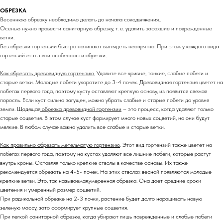
ОБРЕЗКА
Весеннюю обрезку необходимо делать до начала сокодвижения..
Осенью нужно провести санитарную обрезку, т. е. удалить засохшие и поврежденные
ветки.
Без обрезки гортензии быстро начинают выглядеть неопрятно. При этом у каждого вида
гортензий есть свои особенности обрезки.
Как обрезать древовидную гортензию.
Удалите все кривые, тонкие, слабые побеги и
старые ветки. Молодые побеги укоротите до 3-4 почек. Древовидная гортензия цветет на
побегах первого года, поэтому кусту оставляют крепкую основу, из появится свежая
поросль. Если куст сильно загущен, можно убрать слабые и старые побеги до уровня
земли. Щадящая
обрезка древовидной гортензии
– это процесс, когда удаляют только
старые соцветия. В этом случае куст формирует много новых соцветий, но они будут
мелкие. В любом случае важно удалить все слабые и старые ветки.
Как правильно обрезать метельчатую гортензию
. Этот вид гортензий также цветет на
побегах первого года, поэтому на кустах удаляют все лишние побеги, которые растут
внутрь кроны. Оставляя только крепкие стволы в качестве основы. Их также
рекомендуется обрезать на 4-5- почек. На этих стволах весной появляются молодые
крепкие ветви. Это, так называемая,умеренная обрезка. Она дает средние сроки
цветения и умеренный размер соцветий.
При радикальной обрезке на 2-3 почки, растение будет долго наращивать новую
зеленую массу, зато сформирует крупные соцветия.
При легкой санитарной обрезке, когда убирают лишь поврежденные и слабые побеги