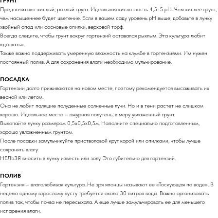
ГРУНТ
Предпочитают кислый, рыхлый грунт. Идеальная кислотность 4,5-5 pH. Чем кислее грунт,
чем насыщеннее будет цветение. Если в вашем саду уровень pH выше, добавьте в лунку
хвойный опад или сосновые опилки, верховой торф.
Всегда следите, чтобы грунт вокруг гортензий оставался рыхлым. Эта культура любит
«дышать».
Также важно поддерживать умеренную влажность на клумбе в гортензиями. Им нужен
постоянный полив. А для сохранения влаги необходимо мульчирование.
ПОСАДКА
Гортензии долго приживаются на новом месте, поэтому рекомендуется высаживать их
весной или летом.
Она не любит палящие полуденные солнечные лучи. Но и в тени растет не слишком
хорошо. Идеальное место – ажурная полутень, в меру увлаженный грунт.
Выкопайте лунку размером 0,5х0,5х0,5м. Наполните специально подготовленным,
хорошо увлажненным грунтом.
После посадки замульчикуйте пристволовой круг корой или опилками, чтобы лучше
сохранять влагу.
НЕЛЬЗЯ вносить в лунку известь или золу. Это губительно для гортензий.
ПОЛИВ
Гортензия – влаголюбивая культура. Не зря японцы называют ее «Тоскующая по воде». В
неделю одному взрослому кусту требуется около 30 литров воды. Важно организовать
полив так, чтобы почва не пересыхала. А еще лучше замульчировать ее для меньшего
испарения влаги.