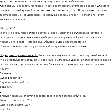
куст будет пышным, но соцветия могут вырасти совсем небольшими.
Как правильно обрезать гортензию
, чтобы сформировать штамбовое дерево?. Для этого
оставляют самый крепкий побег, выгоняют его на высоту 70-100 см и только потом на
верхушке формируют шарообразную крону. Все боковые побеги на стволе при этом
необходимо удалять.
ПОДКОРМ
Гортензия очень прожорливое растение, она нуждается в регулярной качественной
подкормке. При этом важно не переборщить с удобрениями. Потому что избыток
подкорма приводит к интоксикации, болезни и даже гибели растения.
Итак, гортензия важно оформить весной, в середине сезона и осенью.
Подкормка гортензии весной.
Первую подкормку необходимо сделать ранней весной.
Можно использовать специализированные комплексные удобрения для гортензий. Важно
соблюдать инструкцию производителя. Можно приготовить раствор самостоятельно.
Рецепт:
Мочевина 10г
Суперфосфат 15г
Сернокислый калий 15г
Вода 15л.
Вторую подкормку следует провести сразу после появления бутонов.
Рецепт: суперфосфат 20 г
Сернокислый калий 20г.
Вода 15л.