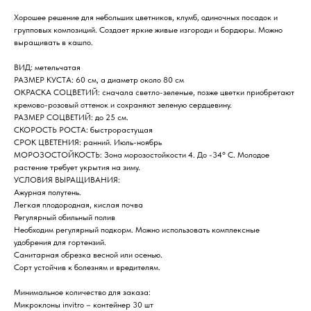
Хорошее решение для небольших цветников, клумб, одиночных посадок и
групповых композиций. Создает яркие живые изгороди и бордюры. Можно
выращивать в кашпо.
ВИД: метельчатая
РАЗМЕР КУСТА: 60 см, а диаметр около 80 см
ОКРАСКА СОЦВЕТИЙ: сначала светло-зеленые, позже цветки приобретают
кремово-розовый оттенок и сохраняют зеленую сердцевину.
РАЗМЕР СОЦВЕТИЙ: до 25 см.
СКОРОСТЬ РОСТА: быстрорастущая
СРОК ЦВЕТЕНИЯ: ранний. Июль-ноябрь
МОРОЗОСТОЙКОСТЬ: Зона морозостойкости 4. До -34° C. Молодое
растение требует укрытия на зиму.
УСЛОВИЯ ВЫРАЩИВАНИЯ:
Ажурная полутень.
Легкая плодородная, кислая почва
Регулярный обильный полив
Необходим регулярный подкорм. Можно использовать комплексные
удобрения для гортензий.
Санитарная обрезка весной или осенью.
Сорт устойчив к болезням и вредителям.
Минимальное количество для заказа:
Микроклоны invitro – контейнер 30 шт