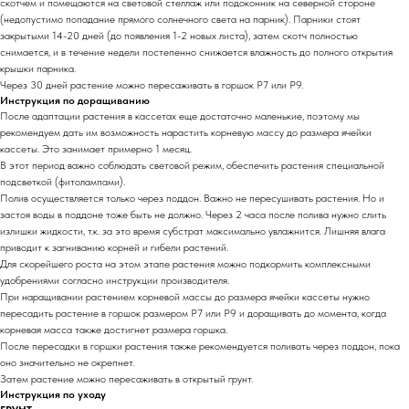
скотчем и помещаются на световой стеллаж или подоконник на северной стороне
(недопустимо попадание прямого солнечного света на парник). Парники стоят
закрытыми 14-20 дней (до появления 1-2 новых листа), затем скотч полностью
снимается, и в течение недели постепенно снижается влажность до полного открытия
крышки парника.
Через 30 дней растение можно пересаживать в горшок Р7 или Р9.
Инструкция по доращиванию
После адаптации растения в кассетах еще достаточно маленькие, поэтому мы
рекомендуем дать им возможность нарастить корневую массу до размера ячейки
кассеты. Это занимает примерно 1 месяц.
В этот период важно соблюдать световой режим, обеспечить растения специальной
подсветкой (фитолампами).
Полив осуществляется только через поддон. Важно не пересушивать растения. Но и
застоя воды в поддоне тоже быть не должно. Через 2 часа после полива нужно слить
излишки жидкости, т.к. за это время субстрат максимально увлажнится. Лишняя влага
приводит к загниванию корней и гибели растений.
Для скорейшего роста на этом этапе растения можно подкормить комплексными
удобрениями согласно инструкции производителя.
При наращивании растением корневой массы до размера ячейки кассеты нужно
пересадить растение в горшок размером Р7 или Р9 и доращивать до момента, когда
корневая масса также достигнет размера горшка.
После пересадки в горшки растения также рекомендуется поливать через поддон, пока
оно значительно не окрепнет.
Затем растение можно пересаживать в открытый грунт.
Инструкция по уходу