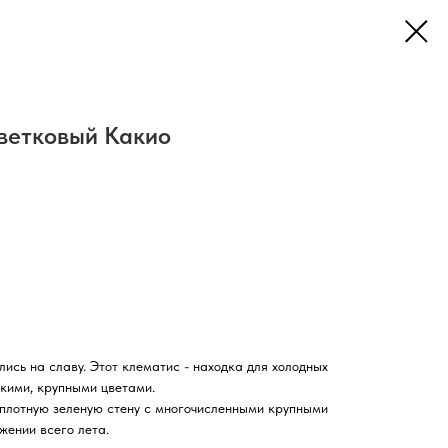
ветковый Какио
ись на славу. Этот клематис - находка для холодных
ркими, крупными цветами.
 плотную зеленую стену с многочисленными крупными
жении всего лета.