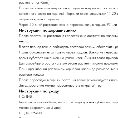
растение погибнет).
После высаживания микроклонов парники накрываются крышкой
солнечного света на парник). Парники стоят закрытыми 14-20 
открытия крышки парника.
Через 30 дней растение можно пересаживать в горшок Р7 
Инструкция по доращиванию
После адаптации растения в кассетах еще достаточно маленьк
месяц.
В этот период важно соблюдать световой режим, обеспечить р
Полив осуществляется только через поддон. Важно не пересушив
время субстрат максимально увлажнится. Лишняя влага приводи
Для скорейшего роста на этом этапе растения можно подкорм
При наращивании растением корневой массы до размера ячейк
размера горшка.
После пересадки в горшки растения также рекомендуется полив
Затем растение можно пересаживать в открытый грунт.
Инструкция по уходу
ПОЛИВ
Клематисы влаголюбивы, но застой воды для них губителен: кор
можно сократить до 5 дней.
ПОДКОРМКИ