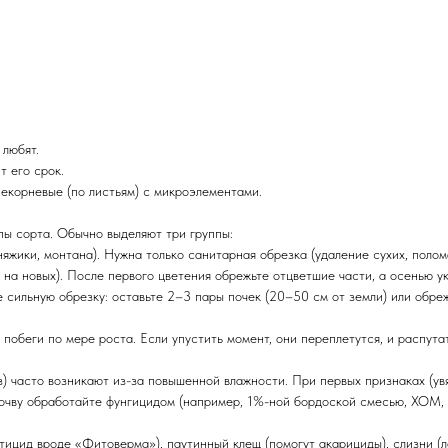
 любят.
т его срок.
екорневые (по листьям) с микроэлементами.
пы сорта. Обычно выделяют три группы:
княжики, монтана). Нужна только санитарная обрезка (удаление сухих, поло
— на новых). После первого цветения обрежьте отцветшие части, а осенью у
те сильную обрезку: оставьте 2–3 пары почек (20–50 см от земли) или обре
побеги по мере роста. Если упустить момент, они переплетутся, и распута
оз) часто возникают из-за повышенной влажности. При первых признаках (ув
 почву обработайте фунгицидом (например, 1%-ной бордоской смесью, ХОМ,
тицид вроде «Фитоверма»), паутинный клещ (помогут акарициды), слизни (л