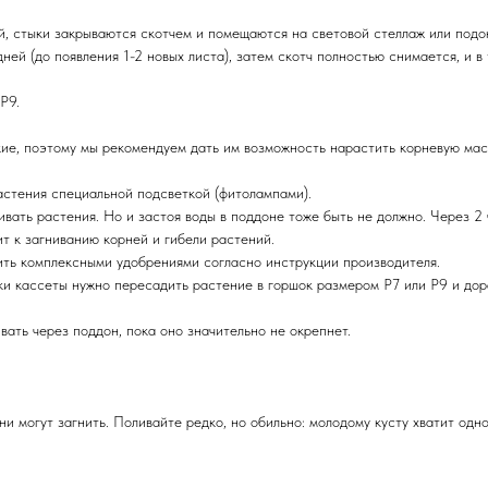
, стыки закрываются скотчем и помещаются на световой стеллаж или подо
дней (до появления 1-2 новых листа), затем скотч полностью снимается, и 
или Р9.
ие, поэтому мы рекомендуем дать им возможность нарастить корневую мас
астения специальной подсветкой (фитолампами).
ать растения. Но и застоя воды в поддоне тоже быть не должно. Через 2 ч
т к загниванию корней и гибели растений.
ить комплексными удобрениями согласно инструкции производителя.
и кассеты нужно пересадить растение в горшок размером Р7 или Р9 и дора
ать через поддон, пока оно значительно не окрепнет.
ни могут загнить. Поливайте редко, но обильно: молодому кусту хватит одн