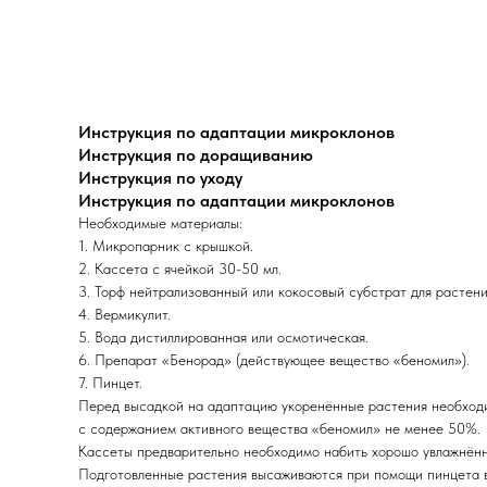
Инструкция по адаптации микроклонов
Инструкция по доращиванию
Инструкция по уходу
Инструкция по адаптации микроклонов
Необходимые материалы:
1. Микропарник с крышкой.
2. Кассета с ячейкой 30-50 мл.
3. Торф нейтрализованный или кокосовый субстрат для растени
4. Вермикулит.
5. Вода дистиллированная или осмотическая.
6. Препарат «Бенорад» (действующее вещество «беномил»).
7. Пинцет.
Перед высадкой на адаптацию укоренённые растения необходи
с содержанием активного вещества «беномил» не менее 50%.
Кассеты предварительно необходимо набить хорошо увлажнённы
Подготовленные растения высаживаются при помощи пинцета в к