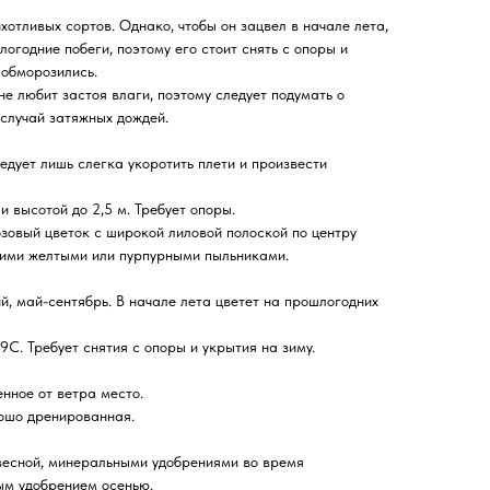
отливых сортов. Однако, чтобы он зацвел в начале лета,
огодние побеги, поэтому его стоит снять с опоры и
 обморозились.
 не любит застоя влаги, поэтому следует подумать о
случай затяжных дождей.
ует лишь слегка укоротить плети и произвести
высотой до 2,5 м. Требует опоры.
вый цветок с широкой лиловой полоской по центру
кими желтыми или пурпурными пыльниками.
 май-сентябрь. В начале лета цветет на прошлогодних
. Требует снятия с опоры и укрытия на зиму.
нное от ветра место.
рошо дренированная.
весной, минеральными удобрениями во время
ым удобрением осенью.