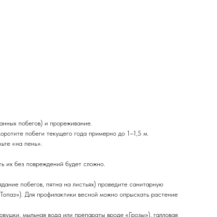
манных побегов) и прореживание.
коротите побеги текущего года примерно до 1–1,5 м.
жьте «на пень».
ть их без повреждений будет сложно.
ядание побегов, пятна на листьях) проведите санитарную
 Топаз»). Для профилактики весной можно опрыскать растение
овушки, мыльная вода или препараты вроде «Грозы»), галловая