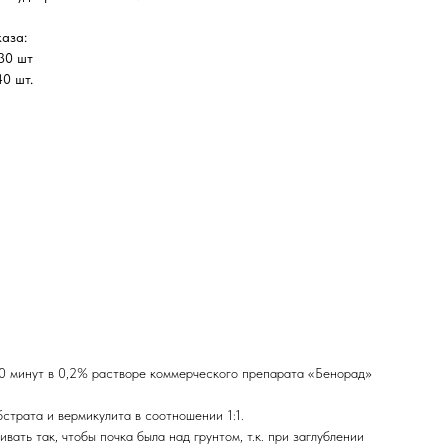
аза:
 30 шт
0 шт.
20 минут в 0,2% растворе коммерческого препарата «Бенорад»
трата и вермикулита в соотношении 1:1.
ть так, чтобы почка была над грунтом, т.к. при заглублении