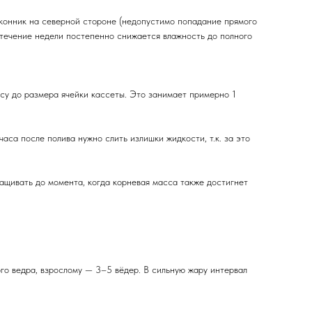
конник на северной стороне (недопустимо попадание прямого
в течение недели постепенно снижается влажность до полного
су до размера ячейки кассеты. Это занимает примерно 1
аса после полива нужно слить излишки жидкости, т.к. за это
щивать до момента, когда корневая масса также достигнет
ого ведра, взрослому — 3–5 вёдер. В сильную жару интервал