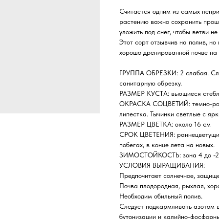
Считается одним из самых неприх
растению важно сохранить прошл
уложить под снег, чтобы ветви не
Этот сорт отзывчив на полив, но
хорошо дренированной почве на 
ГРУППА ОБРЕЗКИ: 2 слабая. След
санитарную обрезку.
РАЗМЕР КУСТА: вьющиеся стебли 
ОКРАСКА СОЦВЕТИЙ: темно-розо
липестка. Тычинки светлые с яр
РАЗМЕР ЦВЕТКА: около 16 см
СРОК ЦВЕТЕНИЯ: раннецветущий,
побегах, в конце лета на новых.
ЗИМОСТОЙКОСТЬ: зона 4 до -29С
УСЛОВИЯ ВЫРАЩИВАНИЯ:
Предпочитает солнечное, защище
Почва плодородная, рыхлая, хо
Необходим обильный полив.
Следует подкармливать азотом 
бутонизации и калийно-фосфорн