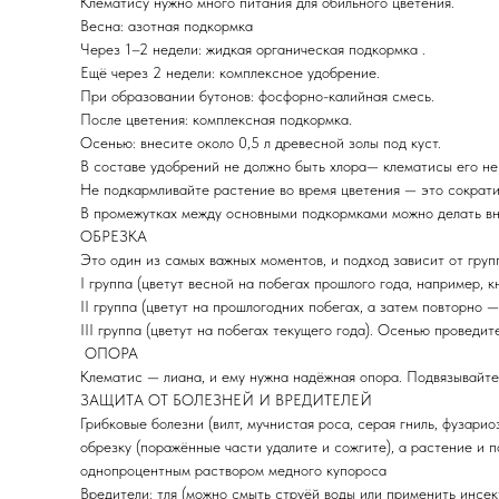
Клематису нужно много питания для обильного цветения.
Весна: азотная подкормка
Через 1–2 недели: жидкая органическая подкормка .
Ещё через 2 недели: комплексное удобрение.
При образовании бутонов: фосфорно-калийная смесь.
После цветения: комплексная подкормка.
Осенью: внесите около 0,5 л древесной золы под куст.
В составе удобрений не должно быть хлора— клематисы его не
Не подкармливайте растение во время цветения — это сократи
В промежутках между основными подкормками можно делать вн
ОБРЕЗКА
Это один из самых важных моментов, и подход зависит от груп
I группа (цветут весной на побегах прошлого года, например, 
II группа (цветут на прошлогодних побегах, а затем повторно 
III группа (цветут на побегах текущего года). Осенью проведи
ОПОРА
Клематис — лиана, и ему нужна надёжная опора. Подвязывайте 
ЗАЩИТА ОТ БОЛЕЗНЕЙ И ВРЕДИТЕЛЕЙ
Грибковые болезни (вилт, мучнистая роса, серая гниль, фузари
обрезку (поражённые части удалите и сожгите), а растение и
однопроцентным раствором медного купороса
Вредители: тля (можно смыть струёй воды или применить инсек