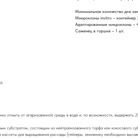
Минимальное количество для зак
Микроклоны invitro – контейнер
Адаптированные микроклоны – 4
Саженец в горшке – 1 шт.
й.
мо отмыть от агаризованной среды в воде и, по возможности, выдержать 
м субстратом, состоящим из нейтрализованного торфа или кокосового субс
ассеты для выращивания рассады (гейхеры, землянику необходимо высажива