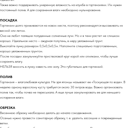
Также важно поддерживать умеренную влажность на клумбе в гортензиями. Им нужен
постоянный полив. А для сохранения влаги необходимо мульчирование.
ПОСАДКА
Гортензии долго приживаются на новом месте, поэтому рекомендуется высаживать их
весной или летом.
Она не любит палящие полуденные солнечные лучи. Но и в тени растет не слишком
хорошо. Идеальное место – ажурная полутень, в меру увлаженный грунт.
Выкопайте лунку размером 0,5х0,5х0,5м. Наполните специально подготовленным,
хорошо увлажненным грунтом.
После посадки замульчикуйте пристволовой круг корой или опилками, чтобы лучше
сохранять влагу.
НЕЛЬЗЯ вносить в лунку известь или золу. Это губительно для гортензий.
ПОЛИВ
Гортензия – влаголюбивая культура. Не зря японцы называют ее «Тоскующая по воде». В
неделю одному взрослому кусту требуется около 30 литров воды. Важно организовать
полив так, чтобы почва не пересыхала. А еще лучше замульчировать ее для меньшего
испарения влаги.
ОБРЕЗКА
Весеннюю обрезку необходимо делать до начала сокодвижения..
Осенью нужно провести санитарную обрезку, т. е. удалить засохшие и поврежденные
ветки.