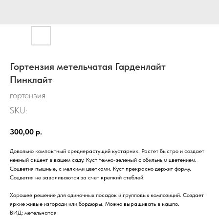
Гортензия метельчатая Гарденлайт
Пинклайт
гортензия
SKU:
300,00
р.
Довольно компактный среднерастущий кустарник. Растет быстро и создает
нежный акцент в вашем саду. Куст темно-зеленый с обильным цветением.
Соцветия пышные, с мелкими цветками. Куст прекрасно держит форму.
Соцветия не заваливаются за счет крепкий стеблей.
Хорошее решение для одиночных посадок и групповых композиций. Создает
яркие живые изгороди или бордюры. Можно выращивать в кашпо.
ВИД: метельчатая