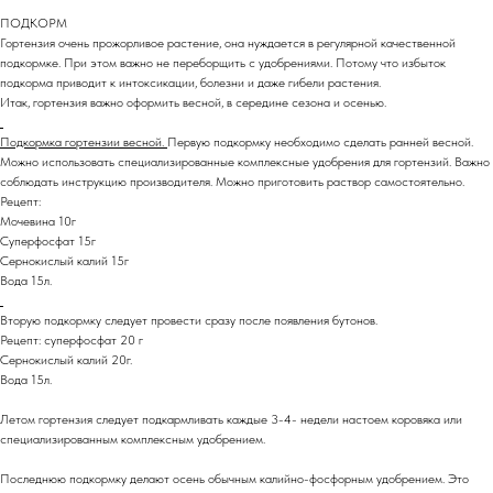
ПОДКОРМ
Гортензия очень прожорливое растение, она нуждается в регулярной качественной
подкормке. При этом важно не переборщить с удобрениями. Потому что избыток
подкорма приводит к интоксикации, болезни и даже гибели растения.
Итак, гортензия важно оформить весной, в середине сезона и осенью.
Подкормка гортензии весной.
Первую подкормку необходимо сделать ранней весной.
Можно использовать специализированные комплексные удобрения для гортензий. Важно
соблюдать инструкцию производителя. Можно приготовить раствор самостоятельно.
Рецепт:
Мочевина 10г
Суперфосфат 15г
Сернокислый калий 15г
Вода 15л.
Вторую подкормку следует провести сразу после появления бутонов.
Рецепт: суперфосфат 20 г
Сернокислый калий 20г.
Вода 15л.
Летом гортензия следует подкармливать каждые 3-4- недели настоем коровяка или
специализированным комплексным удобрением.
Последнюю подкормку делают осень обычным калийно-фосфорным удобрением. Это