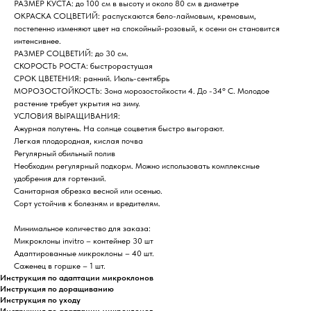
РАЗМЕР КУСТА: до 100 см в высоту и около 80 см в диаметре
ОКРАСКА СОЦВЕТИЙ: распускаются бело-лаймовым, кремовым,
постепенно изменяют цвет на спокойный-розовый, к осени он становится
интенсивнее.
РАЗМЕР СОЦВЕТИЙ: до 30 см.
СКОРОСТЬ РОСТА: быстрорастущая
СРОК ЦВЕТЕНИЯ: ранний. Июль-сентябрь
МОРОЗОСТОЙКОСТЬ: Зона морозостойкости 4. До -34° C. Молодое
растение требует укрытия на зиму.
УСЛОВИЯ ВЫРАЩИВАНИЯ:
Ажурная полутень. На солнце соцветия быстро выгорают.
Легкая плодородная, кислая почва
Регулярный обильный полив
Необходим регулярный подкорм. Можно использовать комплексные
удобрения для гортензий.
Санитарная обрезка весной или осенью.
Сорт устойчив к болезням и вредителям.
Минимальное количество для заказа:
Микроклоны invitro – контейнер 30 шт
Адаптированные микроклоны – 40 шт.
Саженец в горшке – 1 шт.
Инструкция по адаптации микроклонов
Инструкция по доращиванию
Инструкция по уходу
Инструкция по адаптации микроклонов