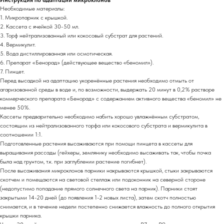
Необходимые материалы:
1. Микропарник с крышкой.
2. Кассета с ячейкой 30-50 мл.
3. Торф нейтрализованный или кокосовый субстрат для растений.
4. Вермикулит.
5. Вода дистиллированная или осмотическая.
6. Препарат «Бенорад» (действующее вещество «беномил»).
7. Пинцет.
Перед высадкой на адаптацию укоренённые растения необходимо отмыть от
агаризованной среды в воде и, по возможности, выдержать 20 минут в 0,2% растворе
коммерческого препарата «Бенорад» с содержанием активного вещества «беномил» не
менее 50%.
Кассеты предварительно необходимо набить хорошо увлажнённым субстратом,
состоящим из нейтрализованного торфа или кокосового субстрата и вермикулита в
соотношении 1:1.
Подготовленные растения высаживаются при помощи пинцета в кассеты для
выращивания рассады (гейхеры, землянику необходимо высаживать так, чтобы почка
была над грунтом, т.к. при заглублении растение погибнет).
После высаживания микроклонов парники накрываются крышкой, стыки закрываются
скотчем и помещаются на световой стеллаж или подоконник на северной стороне
(недопустимо попадание прямого солнечного света на парник). Парники стоят
закрытыми 14-20 дней (до появления 1-2 новых листа), затем скотч полностью
снимается, и в течение недели постепенно снижается влажность до полного открытия
крышки парника.