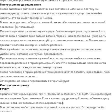
Через 30 дней растение можно пересаживать в горшок Р7 или Р9.
Инструкция по доращиванию
После адаптации растения в кассетах еще достаточно маленькие, поэтому мы
рекомендуем дать им возможность нарастить корневую массу до размера ячейки
кассеты. Это занимает примерно 1 месяц.
В этот период важно соблюдать световой режим, обеспечить растения специальной
подсветкой (фитолампами).
Полив осуществляется только через поддон. Важно не пересушивать растения. Но и
застоя воды в поддоне тоже быть не должно. Через 2 часа после полива нужно слить
излишки жидкости, т.к. за это время субстрат максимально увлажнится. Лишняя влага
приводит к загниванию корней и гибели растений.
Для скорейшего роста на этом этапе растения можно подкормить комплексными
удобрениями согласно инструкции производителя.
При наращивании растением корневой массы до размера ячейки кассеты нужно
пересадить растение в горшок размером Р7 или Р9 и доращивать до момента, когда
корневая масса также достигнет размера горшка.
После пересадки в горшки растения также рекомендуется поливать через поддон, пока
оно значительно не окрепнет.
Затем растение можно пересаживать в открытый грунт.
Инструкция по уходу
ГРУНТ
Предпочитают кислый, рыхлый грунт. Идеальная кислотность 4,5-5 pH. Чем кислее грунт,
чем насыщеннее будет цветение. Если в вашем саду уровень pH выше, добавьте в лунку
хвойный опад или сосновые опилки, верховой торф.
Всегда следите, чтобы грунт вокруг гортензий оставался рыхлым. Эта культура любит
«дышать».