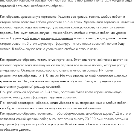
Без обрезки гортензии быстро начинают выглядеть неопрятно. При этом у каждого вида
гортензий есть свои особенности обрезки.
Как обрезать древовидную гортензию.
Удалите все кривые, тонкие, слабые побеги и
старые ветки. Молодые побеги укоротите до 3-4 почек. Древовидная гортензия цветет на
побегах первого года, поэтому кусту оставляют крепкую основу, из появится свежая
поросль. Если куст сильно загущен, можно убрать слабые и старые побеги до уровня
земли. Щадящая
обрезка древовидной гортензии
– это процесс, когда удаляют только
старые соцветия. В этом случае куст формирует много новых соцветий, но они будут
мелкие. В любом случае важно удалить все слабые и старые ветки.
Как правильно обрезать метельчатую гортензию
. Этот вид гортензий также цветет на
побегах первого года, поэтому на кустах удаляют все лишние побеги, которые растут
внутрь кроны. Оставляя только крепкие стволы в качестве основы. Их также
рекомендуется обрезать на 4-5- почек. На этих стволах весной появляются молодые
крепкие ветви. Это, так называемая,умеренная обрезка. Она дает средние сроки
цветения и умеренный размер соцветий.
При радикальной обрезке на 2-3 почки, растение будет долго наращивать новую
зеленую массу, зато сформирует крупные соцветия.
При легкой санитарной обрезке, когда убирают лишь поврежденные и слабые побеги
куст будет пышным, но соцветия могут вырасти совсем небольшими.
Как правильно обрезать гортензию
, чтобы сформировать штамбовое дерево?. Для этого
оставляют самый крепкий побег, выгоняют его на высоту 70-100 см и только потом на
верхушке формируют шарообразную крону. Все боковые побеги на стволе при этом
необходимо удалять.