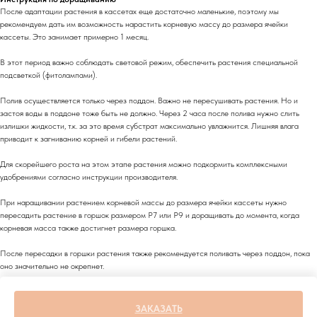
После адаптации растения в кассетах еще достаточно маленькие, поэтому мы
рекомендуем дать им возможность нарастить корневую массу до размера ячейки
кассеты. Это занимает примерно 1 месяц.
В этот период важно соблюдать световой режим, обеспечить растения специальной
подсветкой (фитолампами).
Полив осуществляется только через поддон. Важно не пересушивать растения. Но и
застоя воды в поддоне тоже быть не должно. Через 2 часа после полива нужно слить
излишки жидкости, т.к. за это время субстрат максимально увлажнится. Лишняя влага
приводит к загниванию корней и гибели растений.
Для скорейшего роста на этом этапе растения можно подкормить комплексными
удобрениями согласно инструкции производителя.
При наращивании растением корневой массы до размера ячейки кассеты нужно
пересадить растение в горшок размером Р7 или Р9 и доращивать до момента, когда
корневая масса также достигнет размера горшка.
После пересадки в горшки растения также рекомендуется поливать через поддон, пока
оно значительно не окрепнет.
Затем растение можно пересаживать в открытый грунт.
ЗАКАЗАТЬ