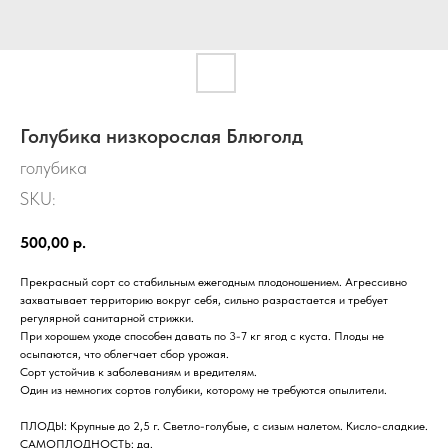
Голубика низкорослая Блюголд
голубика
SKU:
500,00
р.
Прекрасный сорт со стабильным ежегодным плодоношением. Агрессивно
захватывает территорию вокруг себя, сильно разрастается и требует
регулярной санитарной стрижки.
При хорошем уходе способен давать по 3-7 кг ягод с куста. Плоды не
осыпаются, что облегчает сбор урожая.
Сорт устойчив к заболеваниям и вредителям.
Один из немногих сортов голубики, которому не требуются опылители.
ПЛОДЫ: Крупные до 2,5 г. Светло-голубые, с сизым налетом. Кисло-сладкие.
САМОПЛОДНОСТЬ: да.