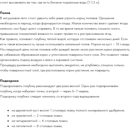
стоит высаживать ее там, где есть близкие подземные воды (1-1,5 м).
Полив
В засушливое лето стоит удвоить либо даже утроить норму поливов. Орошение
необходимо в период, когда формируются плоды. Малое количество влаги сделает ягоды
мелкими, они будут долго созревать. В то же время нельзя поливать слишком много,
превышение показателей влажности может привести к растрескиванию ягод.
Как правило, поливают голубику тёплой водой, которую отстаивали несколько дней. Если
есть такая возможность, лучше использовать капельный полив. Норма на куст – 10 л воды.
На следующий день после поливов либо дождей землю около растения нужно разрыхлить,
во избежание образования корки и уплотнения поверхностного слоя. Это позволит также
организовать подачу воздуха и влаги к корневой системе.
Процедуру рыхления необходимо выполнять аккуратно, не углубляясь слишком сильно,
чтобы поверхностный слой, где расположены корни растения, не повредить.
Подкормка
Подкармливать голубику рекомендуют два раза весной. Один раз подкармливаем
голубику, когда набухают почки, а второй — через 6–7 недель.
Подкормку голубики следует начинать со второго года выращивания:
на двухлетний куст вносят 1 столовую ложку полного минерального удобрения,
на трехлетний — 2 столовые ложки,
на четырехлетний — 4 столовые ложки,
на пятилетний — 8 столовых ложек,