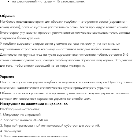
на шестилетний и старше — 16 столовых ложек.
Обрезка
Наиболее подходящее время для обрезки голубики – это ранняя весна (середина –
конец марта), пока на кусте не распустились почки. Такая процедура влияет на него
благотворно: улучшается прирост, увеличивается количество цветковых почек, а ягоды
созревают более крупные.
У голубики вырезают старые ветки у самого основания, если у них нет сильных
вертикальных отростков, а на смену им оставляют молодые побеги замещения.
Для получения крупных ягод на кусте вырезают все пятилетние побеги, оставляя 5-6
самых сильных однолетних. Иногда голубику вообще обрезают под корень. Это делают
для того, чтобы спасти засохший из-за жары кустарник.
Укрытие
Ничто так хорошо не укроет голубику от морозов, как снежный покров. При отсутствии
снега или недостаточном его количестве нужно предусмотреть укрытие.
Обычно засыпают кусты щепой и прочими древесными отходами, укрывают еловыми
ветками или сооружают каркасное укрытие со спанбондом.
Инструкция по адаптации микроклонов
Необходимые материалы:
1. Микропарник с крышкой.
2. Кассета с ячейкой 30-50 мл.
3. Торф нейтрализованный или кокосовый субстрат для растений.
4. Вермикулит.
5. Вода дистиллированная или осмотическая.