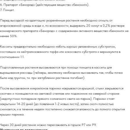
6. Препарат «Бенорад» (действующее вещество «беномил»).
7. Пинцет.
Перед высадкой на адаптацию укоренённые растения необходимо отмыть от
агаризованной среды в воде и, по возможности, выдержать 20 минут в 0,2% растворе
коммерческого препарата «Бенорад» с содержанием активного вещества «беномил» не
менее 50%.
Кассеты предварительно необходимо набить хорошо увлажнённым субстратом,
состоящим из нейтрализованного торфа или кокосового субстрата и вермикулита в
соотношении 1:1.
Подготовленные растения высаживаются при помощи пинцета в кассеты для
выращивания рассады (гейхеры, землянику необходимо высаживать так, чтобы почка
была над грунтом, т.к. при заглублении растение погибнет).
После высаживания микроклонов парники накрываются крышкой, стыки закрываются
скотчем и помещаются на световой стеллаж или подоконник на северной стороне
(недопустимо попадание прямого солнечного света на парник). Парники стоят
закрытыми 14-20 дней (до появления 1-2 новых листа), затем скотч полностью
снимается, и в течение недели постепенно снижается влажность до полного открытия
крышки парника.
Через 30 дней растение можно пересаживать в горшок Р7 или Р9.
Инструкция по доращиванию