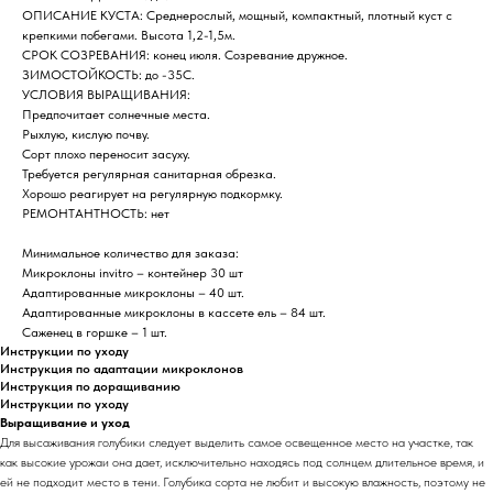
ОПИСАНИЕ КУСТА: Среднерослый, мощный, компактный, плотный куст с
крепкими побегами. Высота 1,2-1,5м.
СРОК СОЗРЕВАНИЯ: конец июля. Созревание дружное.
ЗИМОСТОЙКОСТЬ: до -35С.
УСЛОВИЯ ВЫРАЩИВАНИЯ:
Предпочитает солнечные места.
Рыхлую, кислую почву.
Сорт плохо переносит засуху.
Требуется регулярная санитарная обрезка.
Хорошо реагирует на регулярную подкормку.
РЕМОНТАНТНОСТЬ: нет
Минимальное количество для заказа:
Микроклоны invitro – контейнер 30 шт
Адаптированные микроклоны – 40 шт.
Адаптированные микроклоны в кассете ель – 84 шт.
Саженец в горшке – 1 шт.
Инструкции по уходу
Инструкция по адаптации микроклонов
Инструкция по доращиванию
Инструкции по уходу
Выращивание и уход
Для высаживания голубики следует выделить самое освещенное место на участке, так
как высокие урожаи она дает, исключительно находясь под солнцем длительное время, и
ей не подходит место в тени. Голубика сорта не любит и высокую влажность, поэтому не