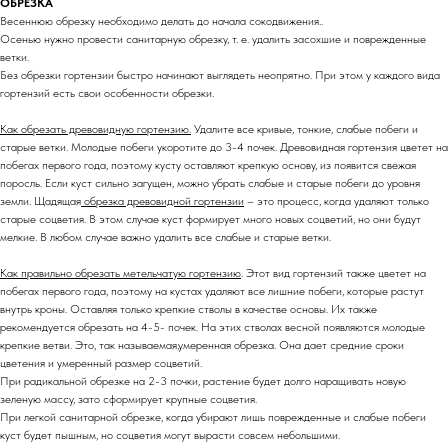
ОБРЕЗКА
Весеннюю обрезку необходимо делать до начала сокодвижения..
Осенью нужно провести санитарную обрезку, т. е. удалить засохшие и поврежденные
ветки.
Без обрезки гортензии быстро начинают выглядеть неопрятно. При этом у каждого вида
гортензий есть свои особенности обрезки.
Как обрезать древовидную гортензию.
Удалите все кривые, тонкие, слабые побеги и
старые ветки. Молодые побеги укоротите до 3-4 почек. Древовидная гортензия цветет на
побегах первого года, поэтому кусту оставляют крепкую основу, из появится свежая
поросль. Если куст сильно загущен, можно убрать слабые и старые побеги до уровня
земли. Щадящая
обрезка древовидной гортензии
– это процесс, когда удаляют только
старые соцветия. В этом случае куст формирует много новых соцветий, но они будут
мелкие. В любом случае важно удалить все слабые и старые ветки.
Как правильно обрезать метельчатую гортензию
. Этот вид гортензий также цветет на
побегах первого года, поэтому на кустах удаляют все лишние побеги, которые растут
внутрь кроны. Оставляя только крепкие стволы в качестве основы. Их также
рекомендуется обрезать на 4-5- почек. На этих стволах весной появляются молодые
крепкие ветви. Это, так называемая,умеренная обрезка. Она дает средние сроки
цветения и умеренный размер соцветий.
При радикальной обрезке на 2-3 почки, растение будет долго наращивать новую
зеленую массу, зато сформирует крупные соцветия.
При легкой санитарной обрезке, когда убирают лишь поврежденные и слабые побеги
куст будет пышным, но соцветия могут вырасти совсем небольшими.