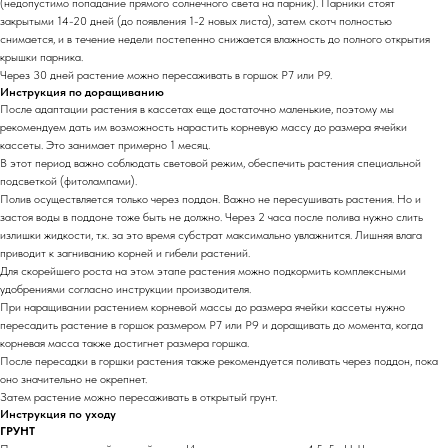
(недопустимо попадание прямого солнечного света на парник). Парники стоят
закрытыми 14-20 дней (до появления 1-2 новых листа), затем скотч полностью
снимается, и в течение недели постепенно снижается влажность до полного открытия
крышки парника.
Через 30 дней растение можно пересаживать в горшок Р7 или Р9.
Инструкция по доращиванию
После адаптации растения в кассетах еще достаточно маленькие, поэтому мы
рекомендуем дать им возможность нарастить корневую массу до размера ячейки
кассеты. Это занимает примерно 1 месяц.
В этот период важно соблюдать световой режим, обеспечить растения специальной
подсветкой (фитолампами).
Полив осуществляется только через поддон. Важно не пересушивать растения. Но и
застоя воды в поддоне тоже быть не должно. Через 2 часа после полива нужно слить
излишки жидкости, т.к. за это время субстрат максимально увлажнится. Лишняя влага
приводит к загниванию корней и гибели растений.
Для скорейшего роста на этом этапе растения можно подкормить комплексными
удобрениями согласно инструкции производителя.
При наращивании растением корневой массы до размера ячейки кассеты нужно
пересадить растение в горшок размером Р7 или Р9 и доращивать до момента, когда
корневая масса также достигнет размера горшка.
После пересадки в горшки растения также рекомендуется поливать через поддон, пока
оно значительно не окрепнет.
Затем растение можно пересаживать в открытый грунт.
Инструкция по уходу
ГРУНТ