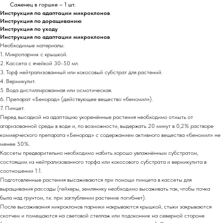
Саженец в горшке – 1 шт.
Инструкция по адаптации микроклонов
Инструкция по доращиванию
Инструкция по уходу
Инструкция по адаптации микроклонов
Необходимые материалы:
1. Микропарник с крышкой.
2. Кассета с ячейкой 30-50 мл.
3. Торф нейтрализованный или кокосовый субстрат для растений.
4. Вермикулит.
5. Вода дистиллированная или осмотическая.
6. Препарат «Бенорад» (действующее вещество «беномил»).
7. Пинцет.
Перед высадкой на адаптацию укоренённые растения необходимо отмыть от
агаризованной среды в воде и, по возможности, выдержать 20 минут в 0,2% растворе
коммерческого препарата «Бенорад» с содержанием активного вещества «беномил» не
менее 50%.
Кассеты предварительно необходимо набить хорошо увлажнённым субстратом,
состоящим из нейтрализованного торфа или кокосового субстрата и вермикулита в
соотношении 1:1.
Подготовленные растения высаживаются при помощи пинцета в кассеты для
выращивания рассады (гейхеры, землянику необходимо высаживать так, чтобы почка
была над грунтом, т.к. при заглублении растение погибнет).
После высаживания микроклонов парники накрываются крышкой, стыки закрываются
скотчем и помещаются на световой стеллаж или подоконник на северной стороне