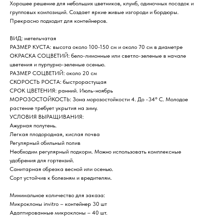
Хорошее решение для небольших цветников, клумб, одиночных посадок и
групповых композиций. Создает яркие живые изгороди и бордюры.
Прекрасно подходит для контейнеров.
ВИД: метельчатая
РАЗМЕР КУСТА: высота около 100-150 см и около 70 см в диаметре
ОКРАСКА СОЦВЕТИЙ: бело-лимонные или светло-зеленые в начале
цветения и пурпурно-зеленые осенью.
РАЗМЕР СОЦВЕТИЙ: около 20 см
СКОРОСТЬ РОСТА: быстрорастущая
СРОК ЦВЕТЕНИЯ: ранний. Июль-ноябрь
МОРОЗОСТОЙКОСТЬ: Зона морозостойкости 4. До -34° C. Молодое
растение требует укрытия на зиму.
УСЛОВИЯ ВЫРАЩИВАНИЯ:
Ажурная полутень.
Легкая плодородная, кислая почва
Регулярный обильный полив
Необходим регулярный подкорм. Можно использовать комплексные
удобрения для гортензий.
Санитарная обрезка весной или осенью.
Сорт устойчив к болезням и вредителям.
Минимальное количество для заказа:
Микроклоны invitro – контейнер 30 шт
Адаптированные микроклоны – 40 шт.