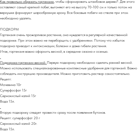
Как правильно обрезать гортензию
, чтобы сформировать штамбовое дерево?. Для этого
оставляют самый крепкий побег, выгоняют его на высоту 70-100 см и только потом на
верхушке формируют шарообразную крону. Все боковые побеги на стволе при этом
необходимо удалять.
ПОДКОРМ
Гортензия очень прожорливое растение, она нуждается в регулярной качественной
подкормке. При этом важно не переборщить с удобрениями. Потому что избыток
подкорма приводит к интоксикации, болезни и даже гибели растения.
Итак, гортензия важно оформить весной, в середине сезона и осенью.
Подкормка гортензии весной.
Первую подкормку необходимо сделать ранней весной.
Можно использовать специализированные комплексные удобрения для гортензий. Важно
соблюдать инструкцию производителя. Можно приготовить раствор самостоятельно.
Рецепт:
Мочевина 10г
Суперфосфат 15г
Сернокислый калий 15г
Вода 15л.
Вторую подкормку следует провести сразу после появления бутонов.
Рецепт: суперфосфат 20 г
Сернокислый калий 20г.
Вода 15л.