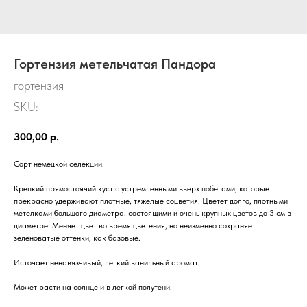
Гортензия метельчатая Пандора
гортензия
SKU:
300,00
р.
Сорт немецкой селекции.
Крепкий прямостоячий куст с устремленными вверх побегами, которые
прекрасно удерживают плотные, тяжелые соцветия. Цветет долго, плотными
метелками большого диаметра, состоящими и очень крупных цветов до 3 см в
диаметре. Меняет цвет во время цветения, но неизменно сохраняет
зеленоватые оттенки, как базовые.
Источает ненавязчивый, легкий ванильный аромат.
Может расти на солнце и в легкой полутени.