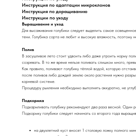
Инструкция по адаптации микроклонов
Инструкция по доращиванию
Инструкции по уходу
Выращивание и уход
Для высаживания голубики следует выделить самое освещенное 
тени. Голубика сорта не любит и высокую влажность, поэтому не
Полив
В засушливое лето стоит удвоить либо даже утроить норму пол
созревать. В то же время нельзя поливать слишком много, пре
Как правило, поливают голубику тёплой водой, которую отстаив
после поливов либо дождей землю около растения нужно разрых
корневой системе.
Процедуру рыхления необходимо выполнять аккуратно, не углуб
Подкормка
Подкармливать голубику рекомендуют два раза весной. Один ра
Подкормку голубики следует начинать со второго года выращив
на двухлетний куст вносят 1 столовую ложку полного ми