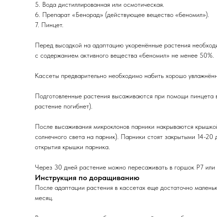
5. Вода дистиллированная или осмотическая.
6. Препарат «Бенорад» (действующее вещество «беномил»).
7. Пинцет.
Перед высадкой на адаптацию укоренённые растения необходи
с содержанием активного вещества «беномил» не менее 50%.
Кассеты предварительно необходимо набить хорошо увлажнённы
Подготовленные растения высаживаются при помощи пинцета в к
растение погибнет).
После высаживания микроклонов парники накрываются крышкой
солнечного света на парник). Парники стоят закрытыми 14-20 
открытия крышки парника.
Через 30 дней растение можно пересаживать в горшок Р7 или 
Инструкция по доращиванию
После адаптации растения в кассетах еще достаточно маленьк
месяц.