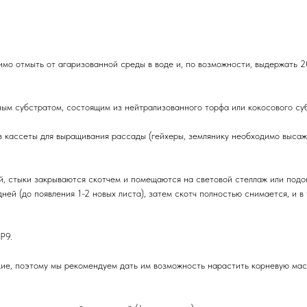
мо отмыть от агаризованной среды в воде и, по возможности, выдержать 
м субстратом, состоящим из нейтрализованного торфа или кокосового субс
ассеты для выращивания рассады (гейхеры, землянику необходимо высажива
, стыки закрываются скотчем и помещаются на световой стеллаж или подо
дней (до появления 1-2 новых листа), затем скотч полностью снимается, и 
Р9.
ие, поэтому мы рекомендуем дать им возможность нарастить корневую мас