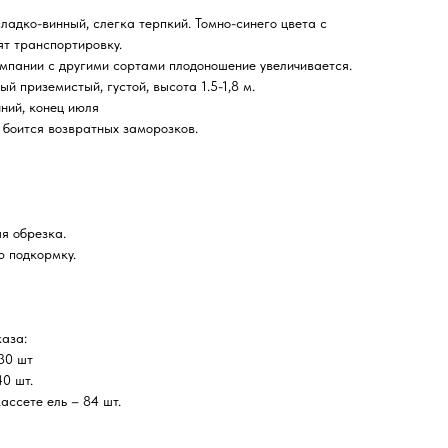
ладко-винный, слегка терпкий. Томно-синего цвета с
т транспортировку.
ании с другими сортами плодоношение увеличивается.
приземистый, густой, высота 1.5-1,8 м.
ий, конец июля
оится возвратных заморозков.
я обрезка.
ю подкормку.
аза:
 30 шт
0 шт.
ссете ель – 84 шт.