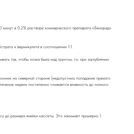
20 минут в 0,2% растворе коммерческого препарата «Бенорад»
трата и вермикулита в соотношении 1:1.
ть так, чтобы почка была над грунтом, т.к. при заглублении
конник на северной стороне (недопустимо попадание прямого
в течение недели постепенно снижается влажность до полного
су до размера ячейки кассеты. Это занимает примерно 1