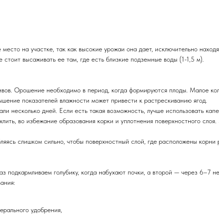
место на участке, так как высокие урожаи она дает, исключительно находя
 стоит высаживать ее там, где есть близкие подземные воды (1-1,5 м).
ивов. Орошение необходимо в период, когда формируются плоды. Малое кол
вышение показателей влажности может привести к растрескиванию ягод.
али несколько дней. Если есть такая возможность, лучше использовать кап
лить, во избежание образования корки и уплотнения поверхностного слоя. 
ляясь слишком сильно, чтобы поверхностный слой, где расположены корни р
з подкармливаем голубику, когда набухают почки, а второй — через 6–7 не
ания:
нерального удобрения,