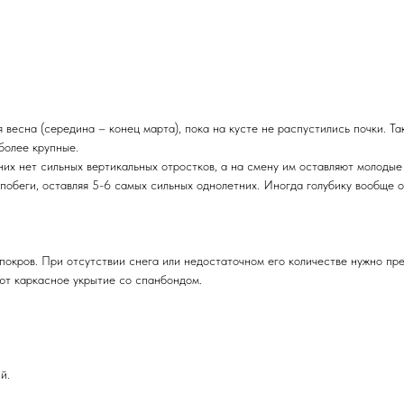
весна (середина – конец марта), пока на кусте не распустились почки. Та
более крупные.
 них нет сильных вертикальных отростков, а на смену им оставляют молодые
 побеги, оставляя 5-6 самых сильных однолетних. Иногда голубику вообще о
й покров. При отсутствии снега или недостаточном его количестве нужно п
ют каркасное укрытие со спанбондом.
й.