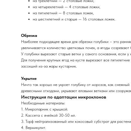
на трехлетний — 2 столовые ложки,
на четырехлетний — 4 столовые ложки,
на пятилетний — 8 столовых ложек,
на шестилетний и старше — 16 столовых ложек.
Обрезка
Наиболее подходящее время для обрезки голубики – это ранняя 
увеличивается количество цветковых почек, а ягоды созревают 
У голубики вырезают старые ветки у самого основания, если у
Для получения крупных ягод на кусте вырезают все пятилетние
засохший из-за жары кустарник.
Укрытие
Ничто так хорошо не укроет голубику от морозов, как снежны
древесными отходами, укрывают еловыми ветками или сооружа
Инструкция по адаптации микроклонов
Необходимые материалы:
1. Микропарник с крышкой.
2. Кассета с ячейкой 30-50 мл.
3. Торф нейтрализованный или кокосовый субстрат для растени
4. Вермикулит.