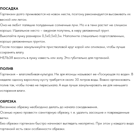
ПОСАДКА
Гортензии долго приживаются на новом месте, поэтому рекомендуется высаживать их
весной или летом.
Она не любит палящие полуденные солнечные лучи. Но и в тени растет не слишком
хорошо. Идеальное место – ажурная полутень, в меру увлаженный грунт.
Выкопайте лунку размером 0,5х0,5х0,5м. Наполните специально подготовленным,
хорошо увлажненным грунтом.
После посадки замульчикуйте пристволовой круг корой или опилками, чтобы лучше
сохранять влагу.
НЕЛЬЗЯ вносить в лунку известь или золу. Это губительно для гортензий.
ПОЛИВ
Гортензия – влаголюбивая культура. Не зря японцы называют ее «Тоскующая по воде». В
неделю одному взрослому кусту требуется около 30 литров воды. Важно организовать
полив так, чтобы почва не пересыхала. А еще лучше замульчировать ее для меньшего
испарения влаги.
ОБРЕЗКА
Весеннюю обрезку необходимо делать до начала сокодвижения..
Осенью нужно провести санитарную обрезку, т. е. удалить засохшие и поврежденные
ветки.
Без обрезки гортензии быстро начинают выглядеть неопрятно. При этом у каждого вида
гортензий есть свои особенности обрезки.