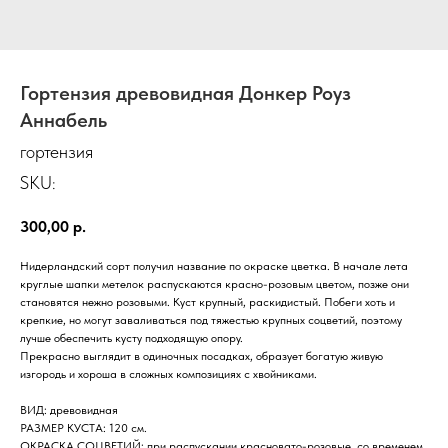
Гортензия древовидная Донкер Роуз
Аннабель
гортензия
SKU:
300,00
р.
Нидерландский сорт получил название по окраске цветка. В начале лета
круглые шапки метелок распускаются красно-розовым цветом, позже они
становятся нежно розовыми. Куст крупный, раскидистый. Побеги хоть и
крепкие, но могут заваливаться под тяжестью крупных соцветий, поэтому
лучше обеспечить кусту подходящую опору.
Прекрасно выглядит в одиночных посадках, образует богатую живую
изгородь и хороша в сложных композициях с хвойниками.
ВИД: древовидная
РАЗМЕР КУСТА: 120 см.
ОКРАСКА СОЦВЕТИЙ: при распускании красновато-розовые, со временем