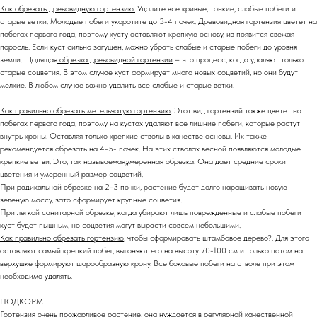
Как обрезать древовидную гортензию.
Удалите все кривые, тонкие, слабые побеги и
старые ветки. Молодые побеги укоротите до 3-4 почек. Древовидная гортензия цветет на
побегах первого года, поэтому кусту оставляют крепкую основу, из появится свежая
поросль. Если куст сильно загущен, можно убрать слабые и старые побеги до уровня
земли. Щадящая
обрезка древовидной гортензии
– это процесс, когда удаляют только
старые соцветия. В этом случае куст формирует много новых соцветий, но они будут
мелкие. В любом случае важно удалить все слабые и старые ветки.
Как правильно обрезать метельчатую гортензию
. Этот вид гортензий также цветет на
побегах первого года, поэтому на кустах удаляют все лишние побеги, которые растут
внутрь кроны. Оставляя только крепкие стволы в качестве основы. Их также
рекомендуется обрезать на 4-5- почек. На этих стволах весной появляются молодые
крепкие ветви. Это, так называемая,умеренная обрезка. Она дает средние сроки
цветения и умеренный размер соцветий.
При радикальной обрезке на 2-3 почки, растение будет долго наращивать новую
зеленую массу, зато сформирует крупные соцветия.
При легкой санитарной обрезке, когда убирают лишь поврежденные и слабые побеги
куст будет пышным, но соцветия могут вырасти совсем небольшими.
Как правильно обрезать гортензию
, чтобы сформировать штамбовое дерево?. Для этого
оставляют самый крепкий побег, выгоняют его на высоту 70-100 см и только потом на
верхушке формируют шарообразную крону. Все боковые побеги на стволе при этом
необходимо удалять.
ПОДКОРМ
Гортензия очень прожорливое растение, она нуждается в регулярной качественной