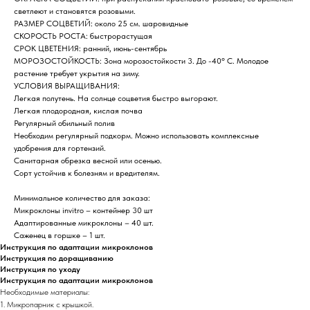
светлеют и становятся розовыми.
РАЗМЕР СОЦВЕТИЙ: около 25 см. шаровидные
СКОРОСТЬ РОСТА: быстрорастущая
СРОК ЦВЕТЕНИЯ: ранний, июнь-сентябрь
МОРОЗОСТОЙКОСТЬ: Зона морозостойкости 3. До -40° C. Молодое
растение требует укрытия на зиму.
УСЛОВИЯ ВЫРАЩИВАНИЯ:
Легкая полутень. На солнце соцветия быстро выгорают.
Легкая плодородная, кислая почва
Регулярный обильный полив
Необходим регулярный подкорм. Можно использовать комплексные
удобрения для гортензий.
Санитарная обрезка весной или осенью.
Сорт устойчив к болезням и вредителям.
Минимальное количество для заказа:
Микроклоны invitro – контейнер 30 шт
Адаптированные микроклоны – 40 шт.
Саженец в горшке – 1 шт.
Инструкция по адаптации микроклонов
Инструкция по доращиванию
Инструкция по уходу
Инструкция по адаптации микроклонов
Необходимые материалы:
1. Микропарник с крышкой.