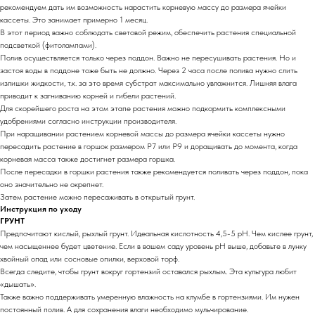
рекомендуем дать им возможность нарастить корневую массу до размера ячейки
кассеты. Это занимает примерно 1 месяц.
В этот период важно соблюдать световой режим, обеспечить растения специальной
подсветкой (фитолампами).
Полив осуществляется только через поддон. Важно не пересушивать растения. Но и
застоя воды в поддоне тоже быть не должно. Через 2 часа после полива нужно слить
излишки жидкости, т.к. за это время субстрат максимально увлажнится. Лишняя влага
приводит к загниванию корней и гибели растений.
Для скорейшего роста на этом этапе растения можно подкормить комплексными
удобрениями согласно инструкции производителя.
При наращивании растением корневой массы до размера ячейки кассеты нужно
пересадить растение в горшок размером Р7 или Р9 и доращивать до момента, когда
корневая масса также достигнет размера горшка.
После пересадки в горшки растения также рекомендуется поливать через поддон, пока
оно значительно не окрепнет.
Затем растение можно пересаживать в открытый грунт.
Инструкция по уходу
ГРУНТ
Предпочитают кислый, рыхлый грунт. Идеальная кислотность 4,5-5 pH. Чем кислее грунт,
чем насыщеннее будет цветение. Если в вашем саду уровень pH выше, добавьте в лунку
хвойный опад или сосновые опилки, верховой торф.
Всегда следите, чтобы грунт вокруг гортензий оставался рыхлым. Эта культура любит
«дышать».
Также важно поддерживать умеренную влажность на клумбе в гортензиями. Им нужен
постоянный полив. А для сохранения влаги необходимо мульчирование.