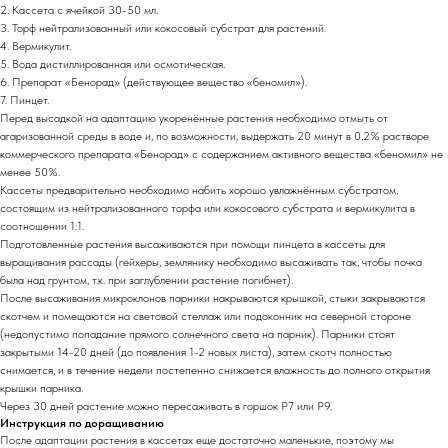
2. Кассета с ячейкой 30-50 мл.
3. Торф нейтрализованный или кокосовый субстрат для растений.
4. Вермикулит.
5. Вода дистиллированная или осмотическая.
6. Препарат «Бенорад» (действующее вещество «беномил»).
7. Пинцет.
Перед высадкой на адаптацию укоренённые растения необходимо отмыть от
агаризованной среды в воде и, по возможности, выдержать 20 минут в 0,2% растворе
коммерческого препарата «Бенорад» с содержанием активного вещества «беномил» не
менее 50%.
Кассеты предварительно необходимо набить хорошо увлажнённым субстратом,
состоящим из нейтрализованного торфа или кокосового субстрата и вермикулита в
соотношении 1:1.
Подготовленные растения высаживаются при помощи пинцета в кассеты для
выращивания рассады (гейхеры, землянику необходимо высаживать так, чтобы почка
была над грунтом, т.к. при заглублении растение погибнет).
После высаживания микроклонов парники накрываются крышкой, стыки закрываются
скотчем и помещаются на световой стеллаж или подоконник на северной стороне
(недопустимо попадание прямого солнечного света на парник). Парники стоят
закрытыми 14-20 дней (до появления 1-2 новых листа), затем скотч полностью
снимается, и в течение недели постепенно снижается влажность до полного открытия
крышки парника.
Через 30 дней растение можно пересаживать в горшок Р7 или Р9.
Инструкция по доращиванию
После адаптации растения в кассетах еще достаточно маленькие, поэтому мы