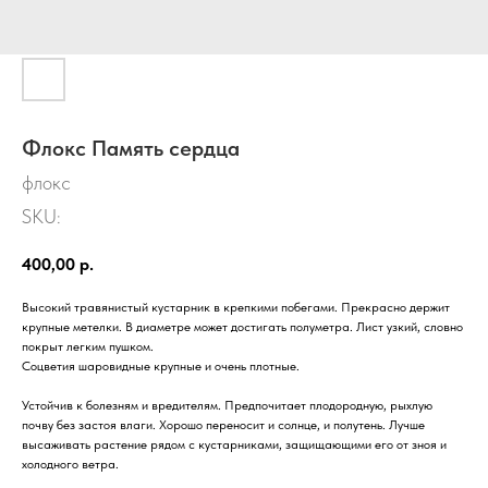
Флокс Память сердца
флокс
SKU:
400,00
р.
Высокий травянистый кустарник в крепкими побегами. Прекрасно держит
крупные метелки. В диаметре может достигать полуметра. Лист узкий, словно
покрыт легким пушком.
Соцветия шаровидные крупные и очень плотные.
Устойчив к болезням и вредителям. Предпочитает плодородную, рыхлую
почву без застоя влаги. Хорошо переносит и солнце, и полутень. Лучше
высаживать растение рядом с кустарниками, защищающими его от зноя и
холодного ветра.