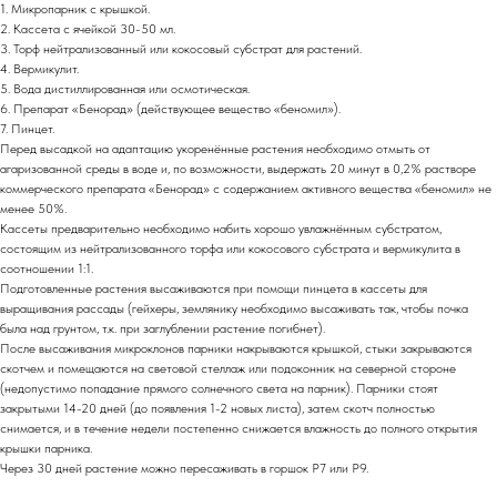
1. Микропарник с крышкой.
2. Кассета с ячейкой 30-50 мл.
3. Торф нейтрализованный или кокосовый субстрат для растений.
4. Вермикулит.
5. Вода дистиллированная или осмотическая.
6. Препарат «Бенорад» (действующее вещество «беномил»).
7. Пинцет.
Перед высадкой на адаптацию укоренённые растения необходимо отмыть от
агаризованной среды в воде и, по возможности, выдержать 20 минут в 0,2% растворе
коммерческого препарата «Бенорад» с содержанием активного вещества «беномил» не
менее 50%.
Кассеты предварительно необходимо набить хорошо увлажнённым субстратом,
состоящим из нейтрализованного торфа или кокосового субстрата и вермикулита в
соотношении 1:1.
Подготовленные растения высаживаются при помощи пинцета в кассеты для
выращивания рассады (гейхеры, землянику необходимо высаживать так, чтобы почка
была над грунтом, т.к. при заглублении растение погибнет).
После высаживания микроклонов парники накрываются крышкой, стыки закрываются
скотчем и помещаются на световой стеллаж или подоконник на северной стороне
(недопустимо попадание прямого солнечного света на парник). Парники стоят
закрытыми 14-20 дней (до появления 1-2 новых листа), затем скотч полностью
снимается, и в течение недели постепенно снижается влажность до полного открытия
крышки парника.
Через 30 дней растение можно пересаживать в горшок Р7 или Р9.