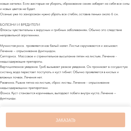
новые метелки. Если жестарые не убирать, образование семян заберет на себя все силы
и новых цветов не будет.
Осенью уже по заморозкам нужно убрать все стебли, оставив пеньки около 6 см.
БОЛЕЗНИ И ВРЕДИТЕЛИ
Флоксы чувствительны к вирусным и грибным заболеваниям. Обычно это следствие
неправильной агротехники.
Мучнистая роса. проявляется как белый налет. Листья скручиваются и засыхают.
Лечение – опрыскивание фунгицидом.
Септориоз. Массовое и стремительное высыпание пятен на листьях. Лечение -
медьсодержащие препараты.
Вертициллезное увядание. Гриб вызывает резкое увядание. Он проникает в сосудистую
систему, вода перестает поступать и куст гибнет. Обычно проявляется в кислых и
влажных почвах. Лечения нет.
Ржавчина. Рыжие пятна на листьях, сброс листвы. Лечение - опрыскивание
медьсодержащими препаратами.
Фомоз. Куст становится коричневым, выпадают побеги внутри куста. Лечение –
фунгициды.
Также на флоксы нападают слизни, улитки, слюнявая пенница, различные гусеницы,
трипсы. В этой борьбе хороши все способы от ловушек, до специальных препаратов. Тут
тило у вас в саду зоопарк, либо кратота!
ЗАКАЗАТЬ