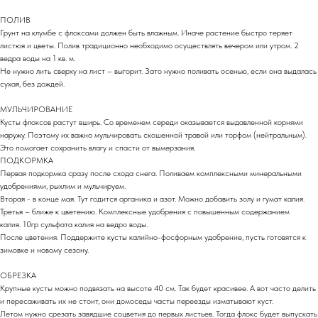
ПОЛИВ
Грунт на клумбе с флоксами должен быть влажным. Иначе растение быстро теряет
листюя и цветы. Полив традиционно необходимо осуществлять вечером или утром. 2
ведра воды на 1 кв. м.
Не нужно лить сверху на лист – выгорит. Зато нужно поливать осенью, если она выдалась
сухая, без дождей.
МУЛЬЧИРОВАНИЕ
Кусты флоксов растут вширь. Со временем середи оказывается выдавленной корнями
наружу. Поэтому их важно мульчировать скошенной травой или торфом (нейтральным).
Это помогает сохранить влагу и спасти от вымерзания.
ПОДКОРМКА
Первая подкормка сразу после схода снега. Поливаем комплексными минеральными
удобрениями, рыхлим и мульчируем.
Вторая - в конце мая. Тут годится органика и азот. Можно добавить золу и гумат калия.
Третья – ближе к цветению. Комплексные удобрения с повышенным содержанием
калия. 10гр сульфата калия на ведро воды.
После цветения. Поддержите кусты калийно-фосфорным удобрение, пусть готовятся к
зимовке и новому сезону.
ОБРЕЗКА
Крупные кусты можно подвязать на высоте 40 см. Так будет красивее. А вот часто делить
и пересаживать их не стоит, они домоседы часты переезды изматывают куст.
Летом нужно срезать завядшие соцветия до первых листьев. Тогда флокс будет выпускать