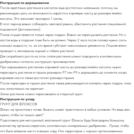
Инструкция по доращиванию
После адаптации растения в кассетах еще достаточно маленькие, поэтому мы
рекомендуем дать им возможность нарастить корневую массу до размера ячейки
кассеты. Это занимает примерно 1 месяц.
В этот период важно соблюдать световой режим, обеспечить растения специальной
подсветкой (фитолампами).
Полив осуществляется только через поддон. Важно не пересушивать растения. Но и
застоя воды в поддоне тоже быть не должно. Через 2 часа после полива нужно слить
излишки жидкости, т.к. за это время субстрат максимально увлажнится. Лишняя влага
приводит к загниванию корней и гибели растений.
Для скорейшего роста на этом этапе растения можно подкормить комплексными
удобрениями согласно инструкции производителя.
При наращивании растением корневой массы до размера ячейки кассеты нужно
пересадить растение в горшок размером Р7 или Р9 и доращивать до момента, когда
корневая масса также достигнет размера горшка.
После пересадки в горшки растения также рекомендуется поливать через поддон, пока
оно значительно не окрепнет.
Затем растение можно пересаживать в открытый грунт.
Инструкция по уходу
ГРУНТ ДЛЯ ФЛОКСОВ
Флокс не прихотлив к почве. Выжить может практически в любых условиях. Но ведь вам
нужно, чтобы он пышно цвел?
Подготовьте для него рыхлый, влагоемкий грунт. Флоксы буду благодарны большому
количеству органики,перегною, комплексным минеральным удобрениям. . Лучше, чтобы
это было влажное место в вашем саду. Или территория, с хорошо организованным