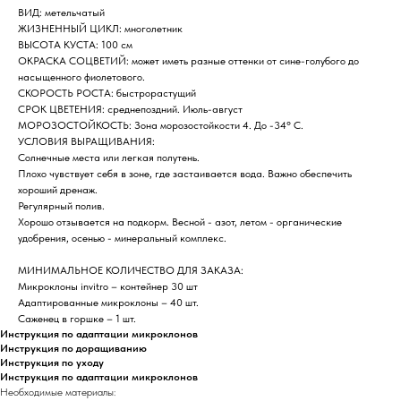
ВИД: метельчатый
ЖИЗНЕННЫЙ ЦИКЛ: многолетник
ВЫСОТА КУСТА: 100 см
ОКРАСКА СОЦВЕТИЙ: может иметь разные оттенки от сине-голубого до
насыщенного фиолетового.
СКОРОСТЬ РОСТА: быстрорастущий
СРОК ЦВЕТЕНИЯ: среднепоздний. Июль-август
МОРОЗОСТОЙКОСТЬ: Зона морозостойкости 4. До -34° C.
УСЛОВИЯ ВЫРАЩИВАНИЯ:
Солнечные места или легкая полутень.
Плохо чувствует себя в зоне, где застаивается вода. Важно обеспечить
хороший дренаж.
Регулярный полив.
Хорошо отзывается на подкорм. Весной - азот, летом - органические
удобрения, осенью - минеральный комплекс.
МИНИМАЛЬНОЕ КОЛИЧЕСТВО ДЛЯ ЗАКАЗА:
Микроклоны invitro – контейнер 30 шт
Адаптированные микроклоны – 40 шт.
Саженец в горшке – 1 шт.
Инструкция по адаптации микроклонов
Инструкция по доращиванию
Инструкция по уходу
Инструкция по адаптации микроклонов
Необходимые материалы: