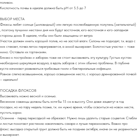
поливом.
Кислотность почвы в идеале должна быть pH от 5.5 до 7
ВЫБОР МЕСТА
Флоксы любят солнце (шиловидный) или легкую послеобеденную полутень (метельчатый)
, поэтому лучшими местами дня них будут восточная, юго-восточная и юго-западная
стороны дома. В идеале, чтобы они были защищены от ветра.
Участок должен иметь хороший полив, но не застой влаги. Склоны не подходят, т.к. вода с
них стекает, почва летом перегревается, а зимой вымерзает. Болотистые участки – тоже
мимо. Оставьте их гортензиям.
Близко к постройкам и заборам тоже не стоит высаживать эту культуру. Густым кустам
необходима циркуляция воздуха, а вдоль заборов с этим обычно проблемы. В глубине
куста начинают развиваться грибковые гнили и бактериальные инфекции.
Ровное слегка возвышенное, хорошо освещенное место, с хорошо дренированной почвой
– идеально!
ПОСАДКА ФЛОКСОВ
Высаживать можно весной и осенью.
Весенние саженцы должны быть хотя бы 15 см в высоту. Они даже зацветут в год
посадки, но на пару недель позже, т.к. им нужно время, чтобы освоиться на новом месте,
пустить корни.
Осенние - перед пересадкой не обрезают. Нужно лишь удалить старые соцветия. Стебли
и листья помогают растению накапливать сахара и лучше перезимовать. Важно про
флокс: высадка открытый грунт должна быть не позднее октября, иначе он не укорениться
и вымерзнет.