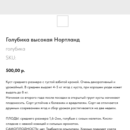
Голубика высокая Нортланд
голубика
SKU:
500,00
р.
Куст среднего размера с густой взбитой кроной. Очень декоративный и
урожайный. В среднем выдает 4-5 кг ягод с куста, при хорошем уходе может
выдать до 8 кг.
Начиная со второго года после посадки в открытый грунт кусты начинают
плодоносить. Сорт устойчив к болезням и вредителям. Сорт не отличается
дружным созреванием ягод и сбор урожая растягивается на две недели.
ПЛОДЫ: среднего размера 1,6-2мм, голубые с сизым налетом. Кисло-
сладкие с нежной кожицей и сильным ароматом.
САМОПЛОДНОСТЬ: нет. Требуются опылители. Хорошо подходят сорта