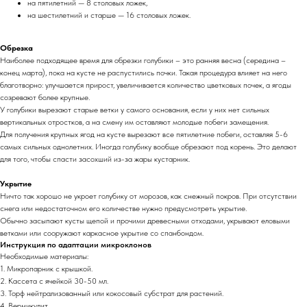
на пятилетний — 8 столовых ложек,
на шестилетний и старше — 16 столовых ложек.
Обрезка
Наиболее подходящее время для обрезки голубики – это ранняя весна (середина –
конец марта), пока на кусте не распустились почки. Такая процедура влияет на него
благотворно: улучшается прирост, увеличивается количество цветковых почек, а ягоды
созревают более крупные.
У голубики вырезают старые ветки у самого основания, если у них нет сильных
вертикальных отростков, а на смену им оставляют молодые побеги замещения.
Для получения крупных ягод на кусте вырезают все пятилетние побеги, оставляя 5-6
самых сильных однолетних. Иногда голубику вообще обрезают под корень. Это делают
для того, чтобы спасти засохший из-за жары кустарник.
Укрытие
Ничто так хорошо не укроет голубику от морозов, как снежный покров. При отсутствии
снега или недостаточном его количестве нужно предусмотреть укрытие.
Обычно засыпают кусты щепой и прочими древесными отходами, укрывают еловыми
ветками или сооружают каркасное укрытие со спанбондом.
Инструкция по адаптации микроклонов
Необходимые материалы:
1. Микропарник с крышкой.
2. Кассета с ячейкой 30-50 мл.
3. Торф нейтрализованный или кокосовый субстрат для растений.
4. Вермикулит.