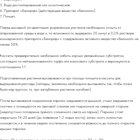
5. Вода дистиллированная или осмотическая.
6. Препарат «Бенорад» (действующее вещество «беномил»).
7. Пинцет.
Перед высадкой на адаптацию укоренённые растения необходимо отмыть от
агаризованной среды в воде и, по возможности, выдержать 20 минут в 0,2% растворе
коммерческого препарата «Бенорад» с содержанием активного вещества «беномил» не
менее 50%.
Кассеты предварительно необходимо набить хорошо увлажнённым субстратом,
состоящим из нейтрализованного торфа или кокосового субстрата и вермикулита в
соотношении 1:1.
Подготовленные растения высаживаются при помощи пинцета в кассеты для
выращивания рассады (гейхеры, землянику необходимо высаживать так, чтобы почка
была над грунтом, т.к. при заглублении растение погибнет).
После высаживания микроклонов парники накрываются крышкой, стыки закрываются
скотчем и помещаются на световой стеллаж или подоконник на северной стороне
(недопустимо попадание прямого солнечного света на парник). Парники стоят
закрытыми 14-20 дней (до появления 1-2 новых листа), затем скотч полностью
снимается, и в течение недели постепенно снижается влажность до полного открытия
крышки парника.
Через 30 дней растение можно пересаживать в горшок Р7 или Р9.