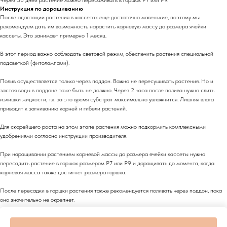
Инструкция по доращиванию
После адаптации растения в кассетах еще достаточно маленькие, поэтому мы
рекомендуем дать им возможность нарастить корневую массу до размера ячейки
кассеты. Это занимает примерно 1 месяц.
В этот период важно соблюдать световой режим, обеспечить растения специальной
подсветкой (фитолампами).
Полив осуществляется только через поддон. Важно не пересушивать растения. Но и
застоя воды в поддоне тоже быть не должно. Через 2 часа после полива нужно слить
излишки жидкости, т.к. за это время субстрат максимально увлажнится. Лишняя влага
приводит к загниванию корней и гибели растений.
Для скорейшего роста на этом этапе растения можно подкормить комплексными
удобрениями согласно инструкции производителя.
При наращивании растением корневой массы до размера ячейки кассеты нужно
пересадить растение в горшок размером Р7 или Р9 и доращивать до момента, когда
корневая масса также достигнет размера горшка.
После пересадки в горшки растения также рекомендуется поливать через поддон, пока
оно значительно не окрепнет.
Затем растение можно пересаживать в открытый грунт.