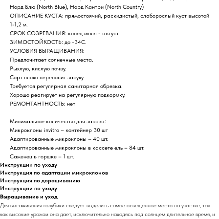
Норд Блю (North Blue), Норд Кантри (North Country)
ОПИСАНИЕ КУСТА: прямостоячий, раскидистый, слаборослый куст высотой
1-1,2 м.
СРОК СОЗРЕВАНИЯ: конец июля - август
ЗИМОСТОЙКОСТЬ: до -34С.
УСЛОВИЯ ВЫРАЩИВАНИЯ:
Предпочитает солнечные места.
Рыхлую, кислую почву.
Сорт плохо переносит засуху.
Требуется регулярная санитарная обрезка.
Хорошо реагирует на регулярную подкормку.
РЕМОНТАНТНОСТЬ: нет
Минимальное количество для заказа:
Микроклоны invitro – контейнер 30 шт
Адаптированные микроклоны – 40 шт.
Адаптированные микроклоны в кассете ель – 84 шт.
Саженец в горшке – 1 шт.
Инструкции по уходу
Инструкция по адаптации микроклонов
Инструкция по доращиванию
Инструкции по уходу
Выращивание и уход
Для высаживания голубики следует выделить самое освещенное место на участке, так
как высокие урожаи она дает, исключительно находясь под солнцем длительное время, и