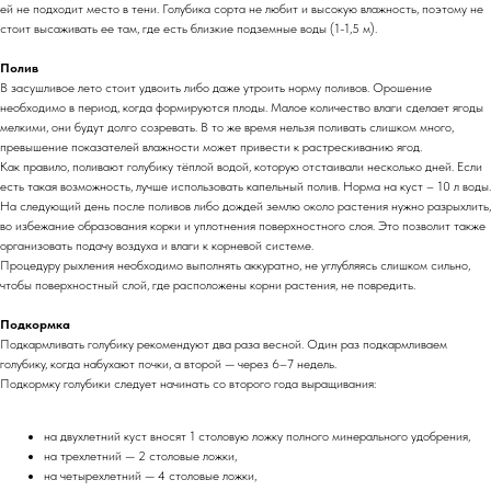
ей не подходит место в тени. Голубика сорта не любит и высокую влажность, поэтому не
стоит высаживать ее там, где есть близкие подземные воды (1-1,5 м).
Полив
В засушливое лето стоит удвоить либо даже утроить норму поливов. Орошение
необходимо в период, когда формируются плоды. Малое количество влаги сделает ягоды
мелкими, они будут долго созревать. В то же время нельзя поливать слишком много,
превышение показателей влажности может привести к растрескиванию ягод.
Как правило, поливают голубику тёплой водой, которую отстаивали несколько дней. Если
есть такая возможность, лучше использовать капельный полив. Норма на куст – 10 л воды.
На следующий день после поливов либо дождей землю около растения нужно разрыхлить,
во избежание образования корки и уплотнения поверхностного слоя. Это позволит также
организовать подачу воздуха и влаги к корневой системе.
Процедуру рыхления необходимо выполнять аккуратно, не углубляясь слишком сильно,
чтобы поверхностный слой, где расположены корни растения, не повредить.
Подкормка
Подкармливать голубику рекомендуют два раза весной. Один раз подкармливаем
голубику, когда набухают почки, а второй — через 6–7 недель.
Подкормку голубики следует начинать со второго года выращивания:
на двухлетний куст вносят 1 столовую ложку полного минерального удобрения,
на трехлетний — 2 столовые ложки,
на четырехлетний — 4 столовые ложки,