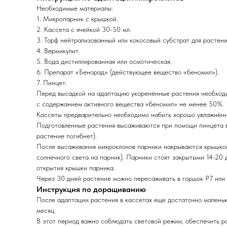
Необходимые материалы:
1. Микропарник с крышкой.
2. Кассета с ячейкой 30-50 мл.
3. Торф нейтрализованный или кокосовый субстрат для растени
4. Вермикулит.
5. Вода дистиллированная или осмотическая.
6. Препарат «Бенорад» (действующее вещество «беномил»).
7. Пинцет.
Перед высадкой на адаптацию укоренённые растения необходи
с содержанием активного вещества «беномил» не менее 50%.
Кассеты предварительно необходимо набить хорошо увлажнённы
Подготовленные растения высаживаются при помощи пинцета в к
растение погибнет).
После высаживания микроклонов парники накрываются крышкой
солнечного света на парник). Парники стоят закрытыми 14-20 
открытия крышки парника.
Через 30 дней растение можно пересаживать в горшок Р7 или 
Инструкция по доращиванию
После адаптации растения в кассетах еще достаточно маленьк
месяц.
В этот период важно соблюдать световой режим, обеспечить р