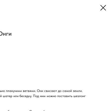
Юнги
но плакучими ветвями. Они свисают до самой земли.
й шатер или беседку. Под ним можно поставить шезлонг