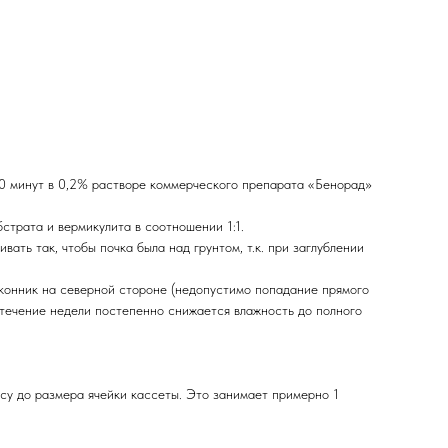
20 минут в 0,2% растворе коммерческого препарата «Бенорад»
трата и вермикулита в соотношении 1:1.
ть так, чтобы почка была над грунтом, т.к. при заглублении
конник на северной стороне (недопустимо попадание прямого
в течение недели постепенно снижается влажность до полного
су до размера ячейки кассеты. Это занимает примерно 1