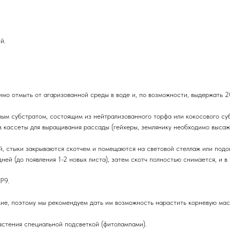
й.
мо отмыть от агаризованной среды в воде и, по возможности, выдержать 
м субстратом, состоящим из нейтрализованного торфа или кокосового субс
ассеты для выращивания рассады (гейхеры, землянику необходимо высажива
, стыки закрываются скотчем и помещаются на световой стеллаж или подо
дней (до появления 1-2 новых листа), затем скотч полностью снимается, и 
Р9.
ие, поэтому мы рекомендуем дать им возможность нарастить корневую мас
астения специальной подсветкой (фитолампами).