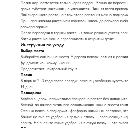
Полив осуществляется только через поддон. Важно не пересушив
время субстрат максимально увлажнится. Лишняя влага приводи
Для скорейшего роста на этом этапе растения можно подкорм
При наращивании растением корневой массы до размера ячейк
размера горшка.
После пересадки в горшки растения также рекомендуется полив
Затем растение можно пересаживать в открытый грунт.
Инструкция по уходу
Выбор места
Выбирайте солнечные места. У дерева поверхностная и раскид
фундамент или коммуникации.
Предпочитает нейтральный грунт.
Полив
В первые 2–3 года после посадки саженец особенно чувствите
14 дней.
Подкормка
Берёза в целом неприхотлива прекрасно растет без дополните
Весной, до начала активного сокодвижения, можно внести ком
Осенью полезно подкормить фосфорно-калийным составом, что
Важно: не сыпьте удобрения прямо к стволу — всасывающие ко
полить.
Не вносите сухие удобрения в сухую почву — это вызов