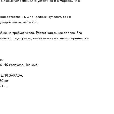
в любых условиях. Она устойчива и к морозам, и к
 как естественным природным куполом, так и
декоративным штамбом.
обще не требует ухода. Растет как дикое дерево. Его
ранней стадии роста, чтобы молодой саженец прижился и
в.
-40 градусов Цельсия.
ДЛЯ ЗАКАЗА:
 30 шт
0 шт.