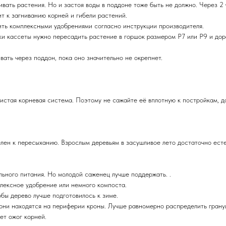
ать растения. Но и застоя воды в поддоне тоже быть не должно. Через 2 ч
т к загниванию корней и гибели растений.
ить комплексными удобрениями согласно инструкции производителя.
и кассеты нужно пересадить растение в горшок размером Р7 или Р9 и дора
ать через поддон, пока оно значительно не окрепнет.
истая корневая система. Поэтому не сажайте её вплотную к постройкам, д
лен к пересыханию. Взрослым деревьям в засушливое лето достаточно есте
льного питания. Но молодой саженец лучше поддержать. .
плексное удобрение или немного компоста.
бы дерево лучше подготовилось к зиме.
рни находятся на периферии кроны. Лучше равномерно распределить гранул
ет ожог корней.