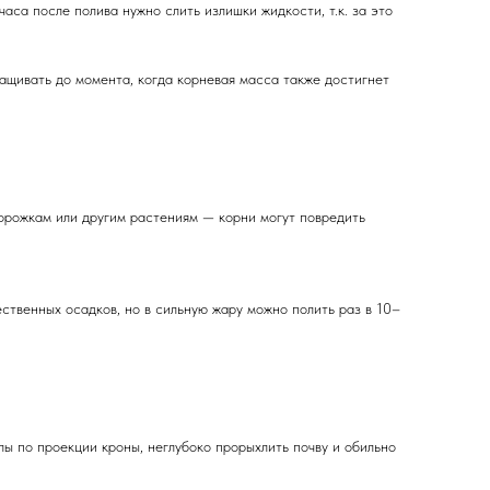
аса после полива нужно слить излишки жидкости, т.к. за это
щивать до момента, когда корневая масса также достигнет
орожкам или другим растениям — корни могут повредить
ственных осадков, но в сильную жару можно полить раз в 10–
ы по проекции кроны, неглубоко прорыхлить почву и обильно