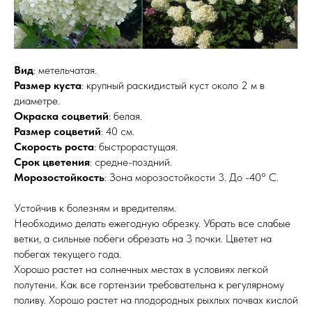
Вид
: метельчатая.
Размер куста
: крупный раскидистый куст около 2 м в
диаметре.
Окраска соцветий
: белая.
Размер соцветий
: 40 см.
Скорость роста
: быстрорастущая.
Срок цветения
: средне-поздний.
Морозостойкость
: Зона морозостойкости 3. До -40° C.
Устойчив к болезням и вредителям.
Необходимо делать ежегодную обрезку. Убрать все слабые
ветки, а сильные побеги обрезать на 3 почки. Цветет на
побегах текущего года.
Хорошо растет на солнечных местах в условиях легкой
полутени. Как все гортензии требовательна к регулярному
поливу. Хорошо растет на плодородных рыхлых почвах кислой