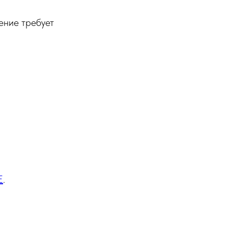
ение требует
Е
.