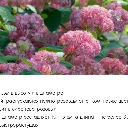
 1,5м в высоту и в диаметре
ий
: распускаются нежно-розовым оттенком, позже цве
дит в сиренево-розовый.
: диаметр составляет 10–15 см, а длина – не более 3
 быстрорастущая