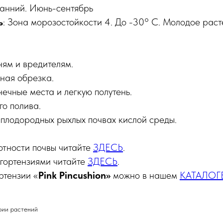
ранний. Июнь-сентябрь
ь
: Зона морозостойкости 4. До -30° C. Молодое раст
ням и вредителям.
ная обрезка.
ечные места и легкую полутень.
го полива.
плодородных рыхлых почвах кислой среды.
отности почвы читайте
ЗДЕСЬ
.
 гортензиями читайте
ЗДЕСЬ
.
ртензии «
Pink Pincushion»
можно в нашем
КАТАЛОГ
рии растений