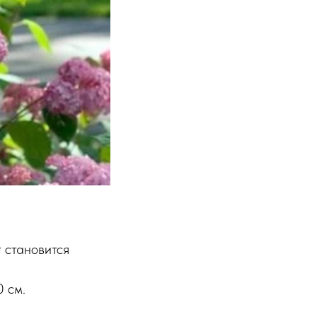
т становится
0 см.