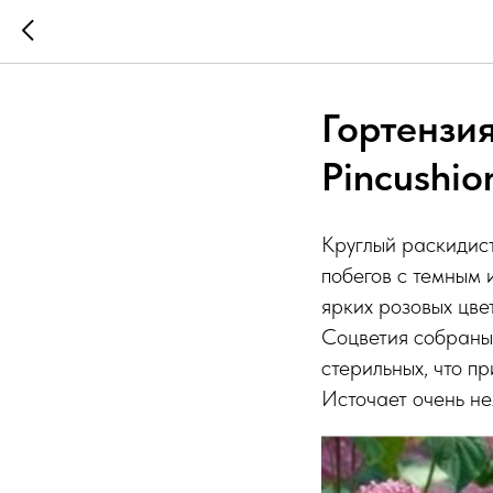
Гортензи
Pincushio
Круглый раскидист
побегов с темным
ярких розовых цве
Соцветия собраны 
стерильных, что п
Источает очень н