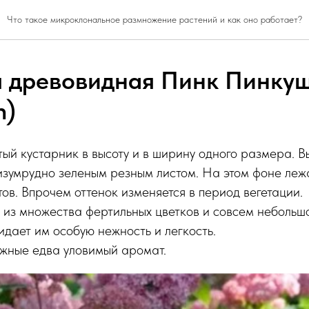
Что такое микроклональное размножение растений и как оно работает?
я древовидная Пинк Пинкуш
n)
ый кустарник в высоту и в ширину одного размера. 
 изумрудно зеленым резным листом. На этом фоне ле
тов. Впрочем оттенок изменяется в период вегетации.
из множества фертильных цветков и совсем небольш
ридает им особую нежность и легкость.
ежные едва уловимый аромат.